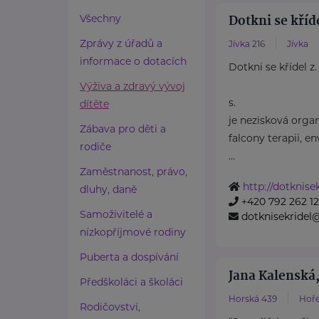
Dotkni se kříde
Všechny
Zprávy z úřadů a
Jívka 216
Jívka
informace o dotacích
Dotkni se křídel z.
Výživa a zdravý vývoj
s.
dítěte
je nezisková orga
Zábava pro děti a
falcony terapii, e
rodiče
...
Zaměstnanost, právo,
http://dotknisek
dluhy, daně
+420 792 262 1
Samoživitelé a
dotknisekridel
nízkopříjmové rodiny
Puberta a dospívání
Jana Kalenská,
Předškoláci a školáci
Horská 439
Hoře
Rodičovství,