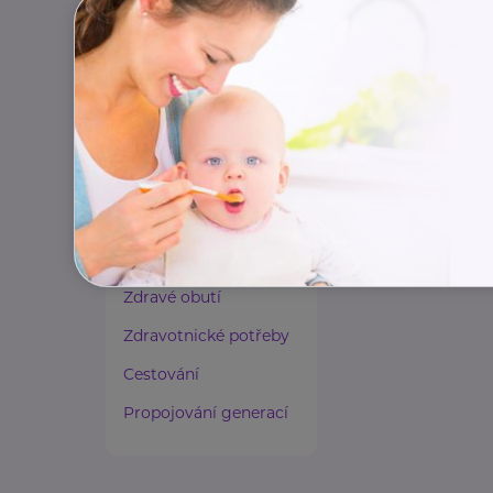
dzda@nudz.cz
Paliativní péče
Rady a tipy
Harmonie duše a těla
Zaměstnávání osob ze
zdravotním
postižením
Lázeňství a wellness
Zdravé spaní a sezení
Zdravé obutí
Zdravotnické potřeby
Cestování
Propojování generací