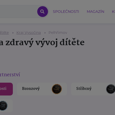
SPOLEČNOSTI
MAGAZÍN
K
ítěte
Kraj Vysočina
Pelhřimov
a zdravý vývoj dítěte
rtnerství
osti
Bronzový
Stříbrný