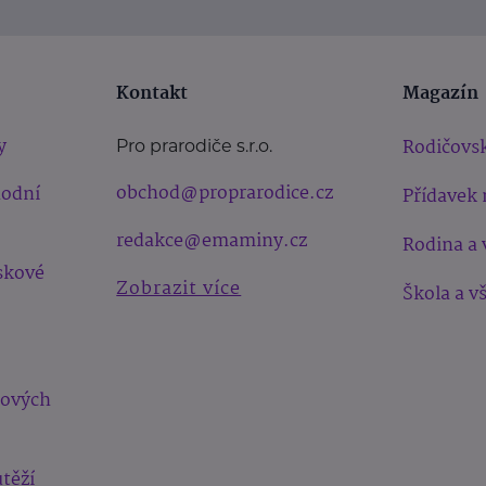
Kontakt
Magazín
y
Rodičovsk
Pro prarodiče s.r.o.
obchod@proprarodice.cz
hodní
Přídavek 
redakce@emaminy.cz
Rodina a 
skové
Zobrazit více
Škola a v
bových
těží