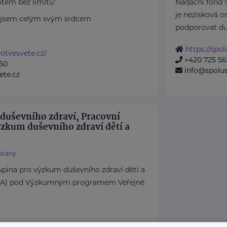
otem bez limitů”
Nadační fond 
je nezisková o
a jsem celým svým srdcem
podporovat duše
https://spo
otvesvete.cz/
+420 725 56
50
info@spolu
ete.cz
 duševního zdraví, Pracovní
ýzkum duševního zdraví dětí a
ecany
pina pro výzkum duševního zdraví dětí a
DA) pod Výzkumným programem Veřejné