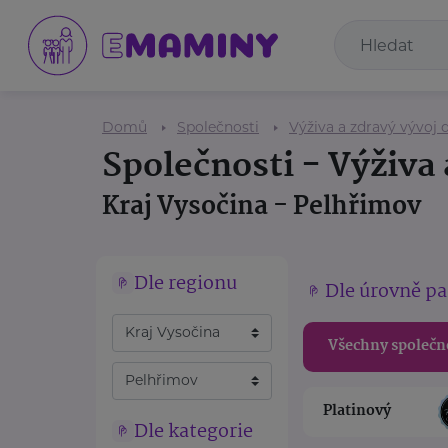
Domů
Společnosti
Výživa a zdravý vývoj d
Společnosti - Výživa 
Kraj Vysočina - Pelhřimov
Dle regionu
Dle úrovně pa
Všechny společn
Platinový
Dle kategorie