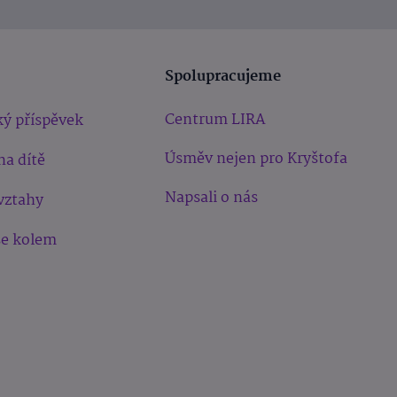
Spolupracujeme
Centrum LIRA
ý příspěvek
Úsměv nejen pro Kryštofa
na dítě
Napsali o nás
vztahy
še kolem