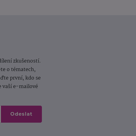
dílení zkušeností.
ěte o tématech,
te první, kdo se
e vaší e-mailové
Odeslat