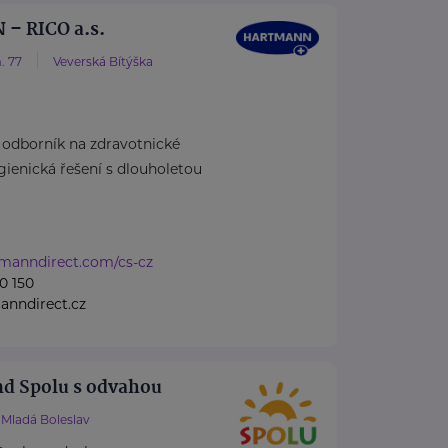
– RICO a.s.
. 77
Veverská Bítýška
dborník na zdravotnické
ienická řešení s dlouholetou
tmanndirect.com/cs-cz
0 150
anndirect.cz
nd Spolu s odvahou
Mladá Boleslav