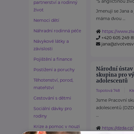
“S angličtinou živ
partnerství a rodinný
život
Jmenuji se Jana 
máma dvou ...
Nemoci dětí
Náhradní rodinná péče
https://www.ziv
+420 605 249 8
Návykové látky a
jana@zivotvesv
závislosti
Pojištění a finance
Národní ústav
Postižení a poruchy
skupina pro v
adolescentů
Těhotenství, porod,
mateřství
Topolová 748
Kl
Cestování s dětmi
Jsme Pracovní sku
adolescentů (DZ
Sociální dávky pro
...
rodiny
Krize a pomoc v nouzi
https://dzda.cz/