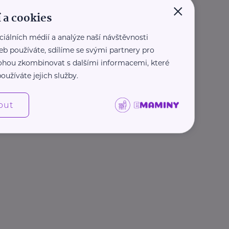
×
 a cookies
ciálních médií a analýze naší návštěvnosti
eb používáte, sdílíme se svými partnery pro
 mohou zkombinovat s dalšími informacemi, které
oužíváte jejich služby.
out