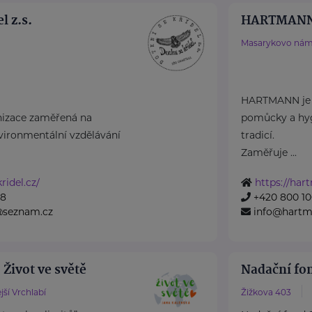
l z.s.
HARTMANN 
Masarykovo nám
HARTMANN je o
nizace zaměřená na
pomůcky a hyg
nvironmentální vzdělávání
tradicí.
Zaměřuje ...
ridel.cz/
https://har
28
+420 800 10
@seznam.cz
info@hartm
 Život ve světě
Nadační fo
jší Vrchlabí
Žižkova 403