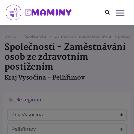
Domů
Společnosti
Zaměstnávání osob ze zdravotním postiže
Společnosti - Zaměstnávání
osob ze zdravotním
postižením
Kraj Vysočina - Pelhřimov
Dle regionu