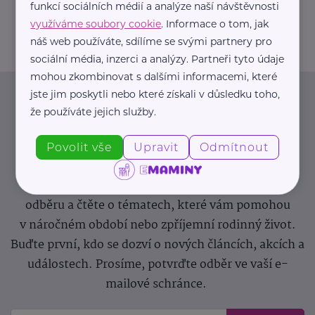
funkcí sociálních médií a analýze naší návštěvnosti
greendoors@greendoors.cz
využíváme soubory cookie
. Informace o tom, jak
náš web používáte, sdílíme se svými partnery pro
sociální média, inzerci a analýzy. Partneři tyto údaje
mohou zkombinovat s dalšími informacemi, které
jste jim poskytli nebo které získali v důsledku toho,
Newsletter
že používáte jejich služby.
Pravidelný přísun novinek, inspirace na každý den,
Povolit vše
Upravit
Odmítnout
podpora pro rodiče i sdílení zkušeností. Takový je
Newsletter webu eMaminy.cz. Přihlaste se k jeho
odběru a čtěte o tématech, které vám pomohou
v náročném období nebo zpříjemní rodinný život.
Buďte první, kdo se dozví o nových článcích, akcích a
událostech. Prosíme, potvrďte odběr ve vaší e-
mailové schránce.