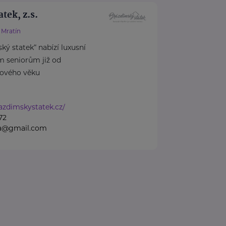
tek, z.s.
Mratín
ký statek“ nabízí luxusní
m seniorům již od
ového věku
azdimskystatek.cz/
72
na@gmail.com