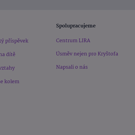
Spolupracujeme
Centrum LIRA
ý příspěvek
Úsměv nejen pro Kryštofa
na dítě
Napsali o nás
vztahy
še kolem