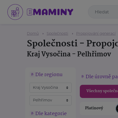
Domů
Společnosti
Propojování generací
Společnosti - Propoj
Kraj Vysočina - Pelhřimov
Dle regionu
Dle úrovně pa
Všechny společn
Platinový
Dle kategorie