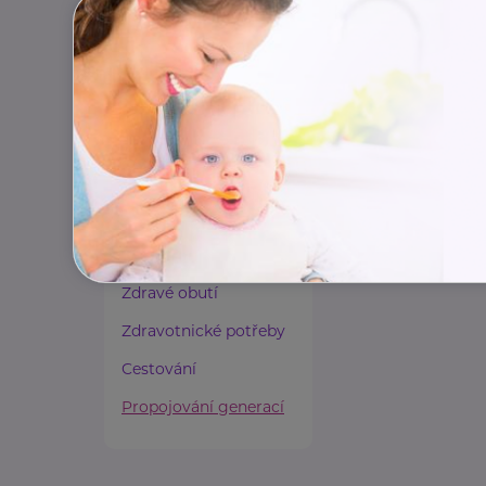
Paliativní péče
Rady a tipy
Harmonie duše a těla
Zaměstnávání osob ze
zdravotním
postižením
Lázeňství a wellness
Zdravé spaní a sezení
Zdravé obutí
Zdravotnické potřeby
Cestování
Propojování generací