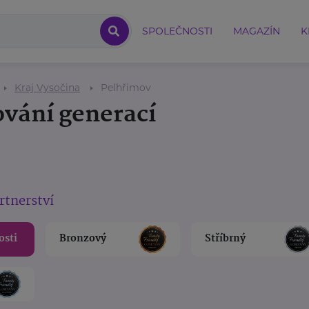
SPOLEČNOSTI
MAGAZÍN
K
Kraj Vysočina
Pelhřimov
ování generací
rtnerství
osti
Bronzový
Stříbrný