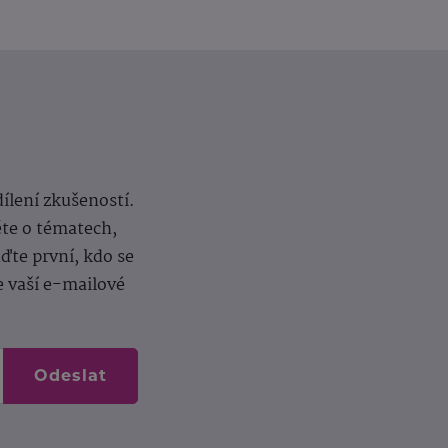
dílení zkušeností.
ěte o tématech,
te první, kdo se
e vaší e-mailové
Odeslat