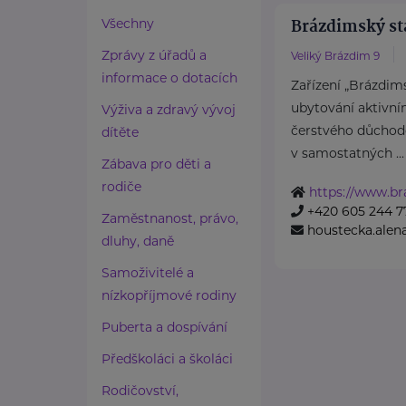
Brázdimský sta
Všechny
Zprávy z úřadů a
Veliký Brázdim 9
informace o dotacích
Zařízení „Brázdims
ubytování aktivní
Výživa a zdravý vývoj
čerstvého důchod
dítěte
v samostatných ...
Zábava pro děti a
rodiče
https://www.br
+420 605 244 7
Zaměstnanost, právo,
houstecka.ale
dluhy, daně
Samoživitelé a
nízkopříjmové rodiny
Puberta a dospívání
Předškoláci a školáci
Rodičovství,