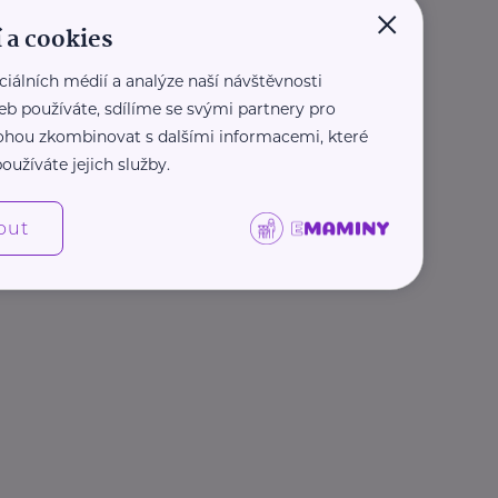
×
 a cookies
ciálních médií a analýze naší návštěvnosti
eb používáte, sdílíme se svými partnery pro
 mohou zkombinovat s dalšími informacemi, které
oužíváte jejich služby.
out