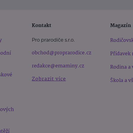
Kontakt
Magazín
y
Rodičovsk
Pro prarodiče s.r.o.
obchod@proprarodice.cz
hodní
Přídavek 
redakce@emaminy.cz
Rodina a 
skové
Zobrazit více
Škola a v
bových
těží