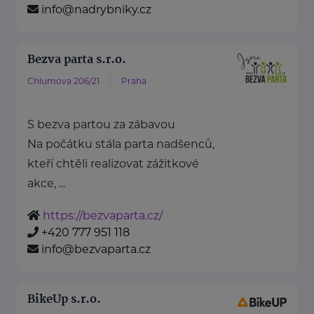
info@nadrybniky.cz
Bezva parta s.r.o.
Chlumova 206/21
Praha
S bezva partou za zábavou
Na počátku stála parta nadšenců,
kteří chtěli realizovat zážitkové
akce, ...
https://bezvaparta.cz/
+420 777 951 118
info@bezvaparta.cz
BikeUp s.r.o.