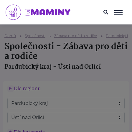
Domů
Společnosti
Zábava pro děti a rodiče
Pardubický kra
Společnosti - Zábava pro děti
a rodiče
Pardubický kraj - Ústí nad Orlicí
Dle regionu