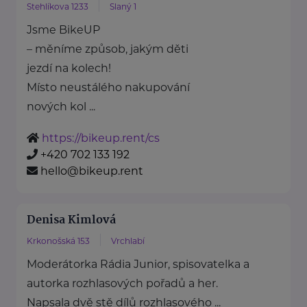
Stehlíkova 1233
Slaný 1
Jsme BikeUP
– měníme způsob, jakým děti
jezdí na kolech!
Místo neustálého nakupování
nových kol ...
https://bikeup.rent/cs
+420 702 133 192
hello@bikeup.rent
Denisa Kimlová
Krkonošská 153
Vrchlabí
Moderátorka Rádia Junior, spisovatelka a
autorka rozhlasových pořadů a her.
Napsala dvě stě dílů rozhlasového ...