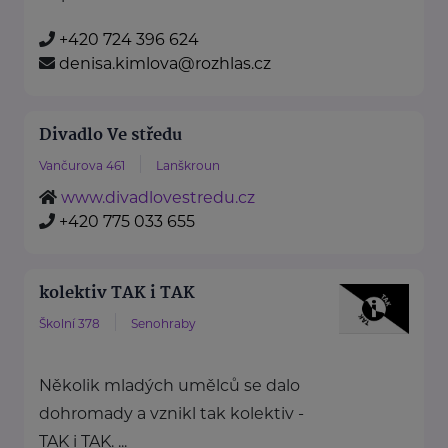
+420 724 396 624
denisa.kimlova@rozhlas.cz
Divadlo Ve středu
Vančurova 461
Lanškroun
www.divadlovestredu.cz
+420 775 033 655
kolektiv TAK i TAK
Školní 378
Senohraby
Několik mladých umělců se dalo
dohromady a vznikl tak kolektiv -
TAK i TAK. ...