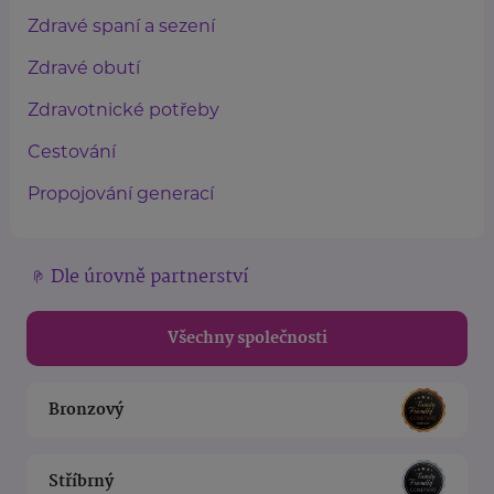
Zdravé spaní a sezení
Zdravé obutí
Zdravotnické potřeby
Cestování
Propojování generací
Dle úrovně partnerství
Všechny společnosti
Bronzový
Stříbrný