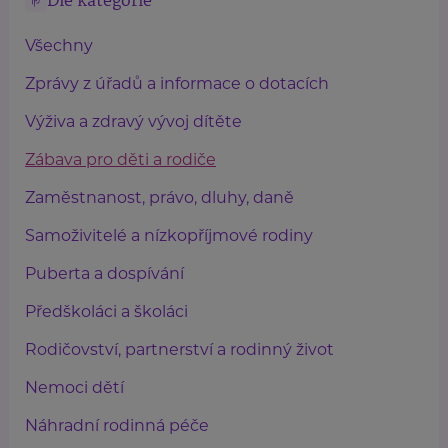
Dle kategorie
Všechny
Zprávy z úřadů a informace o dotacích
Výživa a zdravý vývoj dítěte
Zábava pro děti a rodiče
Zaměstnanost, právo, dluhy, daně
Samoživitelé a nízkopříjmové rodiny
Puberta a dospívání
Předškoláci a školáci
Rodičovství, partnerství a rodinný život
Nemoci dětí
Náhradní rodinná péče