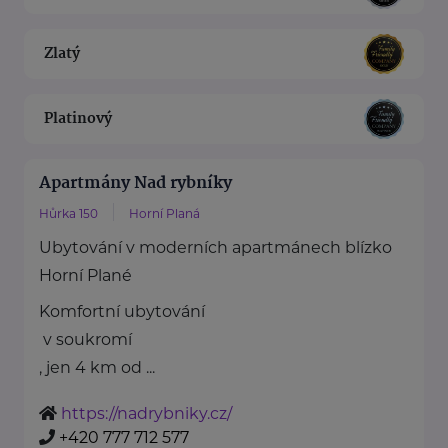
Zlatý
Platinový
Apartmány Nad rybníky
Hůrka 150
Horní Planá
Ubytování v moderních apartmánech blízko
Horní Plané
Komfortní ubytování
v soukromí
, jen 4 km od ...
https://nadrybniky.cz/
+420 777 712 577