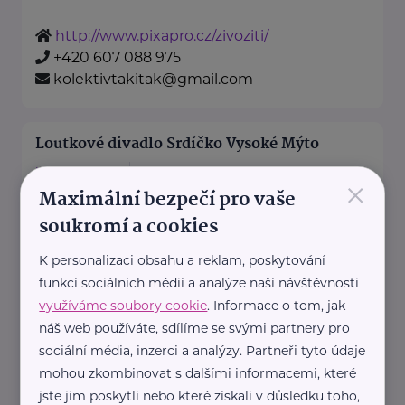
http://www.pixapro.cz/zivoziti/
+420 607 088 975
kolektivtakitak@gmail.com
Loutkové divadlo Srdíčko Vysoké Mýto
Litomyšlská 72
Vysoké Mýto
×
Maximální bezpečí pro vaše
srdickouvadi.webnode.cz
soukromí a cookies
+420 736 176 470
K personalizaci obsahu a reklam, poskytování
funkcí sociálních médií a analýze naší návštěvnosti
NEVA E-commerce s.r.o.
využíváme soubory cookie
. Informace o tom, jak
Václaví 24
Rovensko pod Troskami
náš web používáte, sdílíme se svými partnery pro
Karikaturio přináší originální
sociální média, inzerci a analýzy. Partneři tyto údaje
dárky s osobním přesahem –
mohou zkombinovat s dalšími informacemi, které
karikatury, které vám natiskneme
jste jim poskytli nebo které získali v důsledku toho,