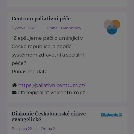
Centrum paliativní péče
Dykova 1165/15
Praha 10 Vinohrady
"Zlepšujeme péči o umírající v
České republice, a napříč
systémem zdravotní a sociální
péče."
Přinášíme data ...
https://paliativnicentrum.cz/
office@paliativnicentrum.cz
Diakonie Českobratrské církve
evangelické
Belgická 22
Praha 2