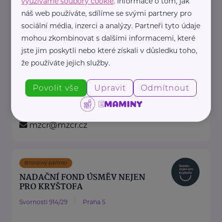
využíváme soubory cookie
. Informace o tom, jak
https://hartmanndirect.com/cs-cz
náš web používáte, sdílíme se svými partnery pro
+420 800 100 150
sociální média, inzerci a analýzy. Partneři tyto údaje
info@hartmanndirect.cz
mohou zkombinovat s dalšími informacemi, které
jste jim poskytli nebo které získali v důsledku toho,
že používáte jejich služby.
Ministerstvo zdravotnictví ČR
Palackého náměstí 375/4
Praha 2
Povolit vše
Upravit
Odmítnout
https://www.mzcr.cz/
+420 224 971 111
mzcr@mzcr.cz
Bronzový partner
NADAČNÍ FOND ÚSMĚV NEJEN
PRO KRYŠTOFA
Svornosti 914/29
Praha 5