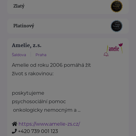
Zlatý
Platinový
Amelie, z.s.
Šaldova
Praha
Amelie od roku 2006 pomáhá žít
život s rakovinou:
poskytujeme
psychosociální pomoc
onkologicky nemocným a ...
https://www.amelie-zs.cz/
+420 739 001 123