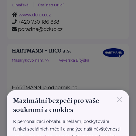
Cihlářská
Ústí nad Orlicí
www.dduo.cz
+420 730 186 838
poradna@dduo.cz
HARTMANN – RICO a.s.
Masarykovo nám. 77
Veverská Bítýška
HARTMANN je odborník na
×
zdravotnické pomůcky a
Maximální bezpečí pro vaše
hygienická řešení s dlouholetou
soukromí a cookies
tradicí.
K personalizaci obsahu a reklam, poskytování
Zaměřuje ...
funkcí sociálních médií a analýze naší návštěvnosti