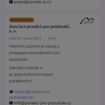
praha@amelie-zs.cz
Bronzový partner
Asociace poradců pro pozůstalé,
z. s.
třída Kpt. Jaroše 1922/3
Brno
Hlavním účelem je rozvoj a
propagace poradenství pro
pozůstalé.
Sdružení usiluje o:
a) zpracování koncepce
poradenství ...
https://poradci-pro-
pozustale.cz/
info@poradci-pro-pozustale.cz