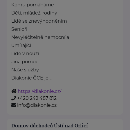
Komu pomáháme
Děti, mládež, rodiny
Lidé se znevýhodněním
Senioři
Nevyléčitelně nemocní a
umírající
Lidé v nouzi
Jiná pomoc
Naše služby
Diakonie ČCE je ...
https://diakonie.cz/
+420 242 487 812
info@diakonie.cz
Domov důchodců Ústí nad Orlicí