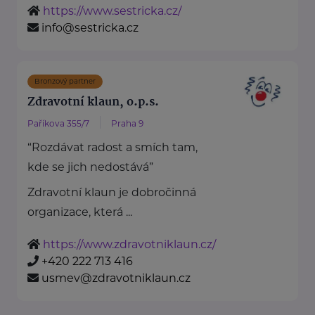
https://www.sestricka.cz/
info@sestricka.cz
Bronzový partner
Zdravotní klaun, o.p.s.
Paříkova 355/7
Praha 9
“Rozdávat radost a smích tam,
kde se jich nedostává”
Zdravotní klaun je dobročinná
organizace, která ...
https://www.zdravotniklaun.cz/
+420 222 713 416
usmev@zdravotniklaun.cz