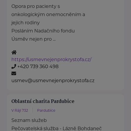
Opora pro pacienty s
onkologickým onemocněním a
jejich rodiny
Posláním Nadačního fondu
Úsměv nejen pro ...
https://usmevnejenprokrystofa.cz/
+420 739 360 498
usmev@usmevnejenprokrystofa.cz
Oblastní charita Pardubice
V Ráji 732
Pardubice
Seznam služeb
Pečovatelská služba - Lázně Bohdaneč