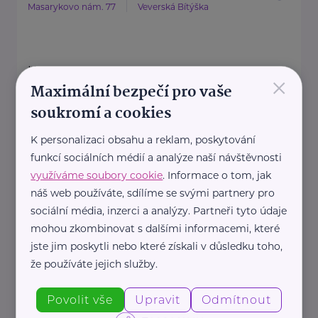
Masarykovo nám. 77
Veverská Bítýška
HARTMANN je odborník na
×
Maximální bezpečí pro vaše
zdravotnické pomůcky a
soukromí a cookies
hygienická řešení s dlouholetou
tradicí.
K personalizaci obsahu a reklam, poskytování
Zaměřuje ...
funkcí sociálních médií a analýze naší návštěvnosti
využíváme soubory cookie
. Informace o tom, jak
náš web používáte, sdílíme se svými partnery pro
https://hartmanndirect.com/cs-cz
sociální média, inzerci a analýzy. Partneři tyto údaje
+420 800 100 150
mohou zkombinovat s dalšími informacemi, které
info@hartmanndirect.cz
jste jim poskytli nebo které získali v důsledku toho,
že používáte jejich služby.
Mgr. Michal Kunert
Povolit vše
Upravit
Odmítnout
Dolní Čermná