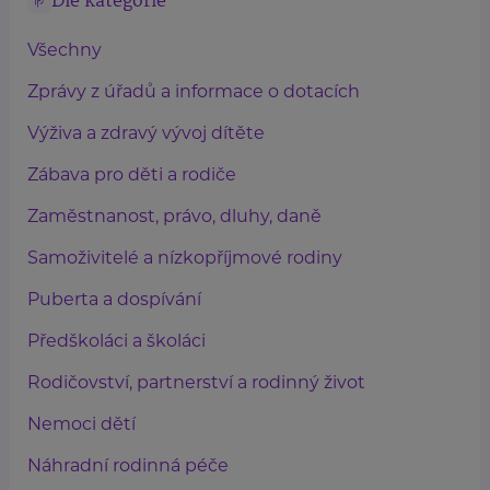
Dle kategorie
Všechny
Zprávy z úřadů a informace o dotacích
Výživa a zdravý vývoj dítěte
Zábava pro děti a rodiče
Zaměstnanost, právo, dluhy, daně
Samoživitelé a nízkopříjmové rodiny
Puberta a dospívání
Předškoláci a školáci
Rodičovství, partnerství a rodinný život
Nemoci dětí
Náhradní rodinná péče