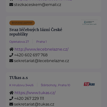
stezkaceskem@email.cz
Bronzový partner
Svaz léčebných lázní České
republiky
Opletalova 27
Praha 1
http://www.lecebnelazne.cz/
+420 602 697 768
sekretariat@lecebnelazne.cz
TUkas a.s
K Hrušovu 344/6
Štěrboholy, Praha 10
https://www.tukas.cz/
+420 267 229 111
sekretariat@tukas.cz