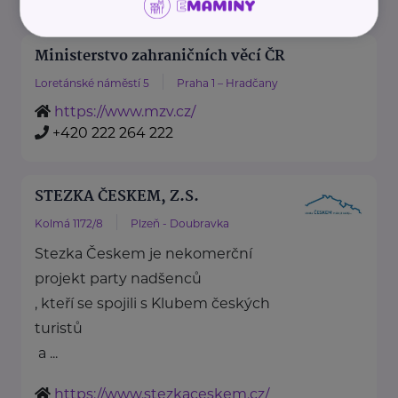
Ministerstvo zahraničních věcí ČR
Loretánské náměstí 5
Praha 1 – Hradčany
https://www.mzv.cz/
+420 222 264 222
STEZKA ČESKEM, Z.S.
Kolmá 1172/8
Plzeň - Doubravka
Stezka Českem je nekomerční
projekt party nadšenců
, kteří se spojili s Klubem českých
turistů
a ...
https://www.stezkaceskem.cz/