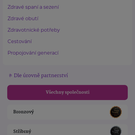
Zdravé spaní a sezení
Zdravé obutí
Zdravotnické potřeby
Cestování
Propojování generací
Dle úrovně partnerství
Všechny společnosti
Bronzový
Stříbrný