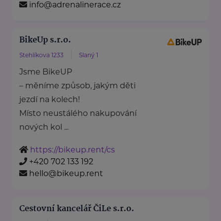
info@adrenalinerace.cz
BikeUp s.r.o.
Stehlíkova 1233
Slaný 1
Jsme BikeUP
– měníme způsob, jakým děti
jezdí na kolech!
Místo neustálého nakupování
nových kol ...
https://bikeup.rent/cs
+420 702 133 192
hello@bikeup.rent
Cestovní kancelář ČiLe s.r.o.