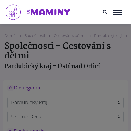
Domů
Společnosti
Cestování s dětmi
Pardubický kraj
Společnosti - Cestování s
dětmi
Pardubický kraj - Ústí nad Orlicí
Dle regionu