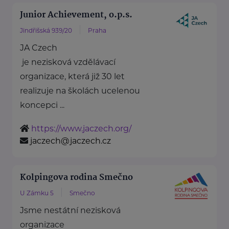
Junior Achievement, o.p.s.
Jindřišská 939/20
Praha
JA Czech
je nezisková vzdělávací
organizace, která již 30 let
realizuje na školách ucelenou
koncepci ...
https://www.jaczech.org/
jaczech@jaczech.cz
Kolpingova rodina Smečno
U Zámku 5
Smečno
Jsme nestátní nezisková
organizace