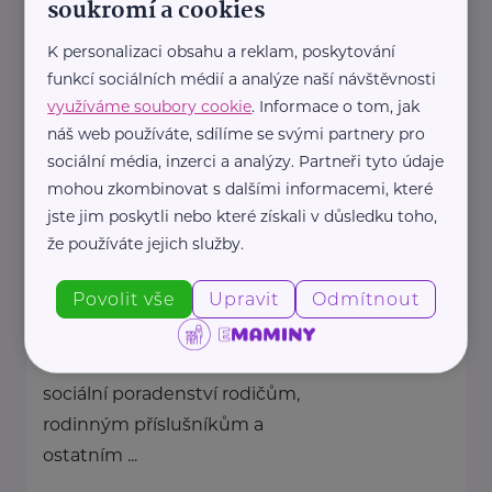
soukromí a cookies
Hledáte pomoc pro ...
K personalizaci obsahu a reklam, poskytování
https://pdz.cz/
funkcí sociálních médií a analýze naší návštěvnosti
+420 778 530 844
využíváme soubory cookie
. Informace o tom, jak
info@pdz.cz
náš web používáte, sdílíme se svými partnery pro
sociální média, inzerci a analýzy. Partneři tyto údaje
mohou zkombinovat s dalšími informacemi, které
Rodičovská linka Linky bezpečí
jste jim poskytli nebo které získali v důsledku toho,
(Linka bezpečí, z. s.)
že používáte jejich služby.
Ústavní 95
Praha 8 – Bohnice
Povolit vše
Upravit
Odmítnout
Rodičovské linka poskytuje
krizovou pomoc a základní
sociální poradenství rodičům,
rodinným příslušníkům a
ostatním ...