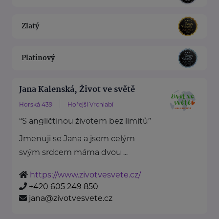
Zlatý
Platinový
Jana Kalenská, Život ve světě
Horská 439
Hořejší Vrchlabí
“S angličtinou životem bez limitů”
Jmenuji se Jana a jsem celým
svým srdcem máma dvou ...
https://www.zivotvesvete.cz/
+420 605 249 850
jana@zivotvesvete.cz