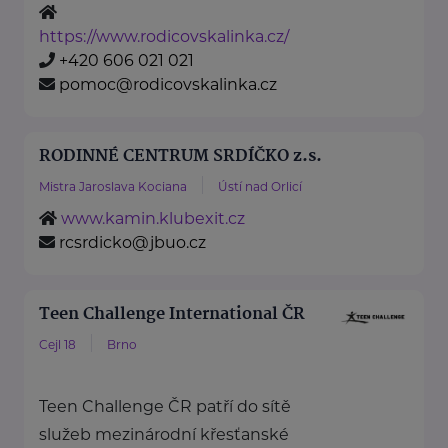
https://www.rodicovskalinka.cz/
+420 606 021 021
pomoc@rodicovskalinka.cz
RODINNÉ CENTRUM SRDÍČKO z.s.
Mistra Jaroslava Kociana
Ústí nad Orlicí
www.kamin.klubexit.cz
rcsrdicko@jbuo.cz
Teen Challenge International ČR
Cejl 18
Brno
Teen Challenge ČR patří do sítě
služeb mezinárodní křesťanské