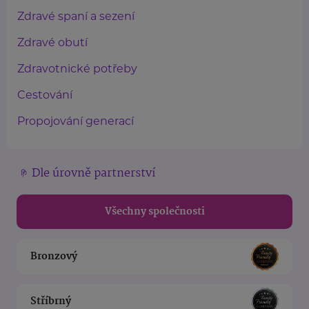
Zdravé spaní a sezení
Zdravé obutí
Zdravotnické potřeby
Cestování
Propojování generací
Dle úrovně partnerství
Všechny společnosti
Bronzový
Stříbrný