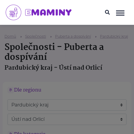
Domů
Společnosti
Puberta a dospívání
Pardubický kraj
Společnosti - Puberta a
dospívání
Pardubický kraj - Ústí nad Orlicí
Dle regionu