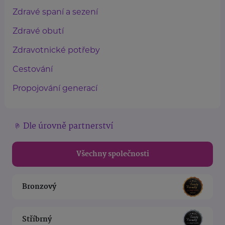
Zdravé spaní a sezení
Zdravé obutí
Zdravotnické potřeby
Cestování
Propojování generací
Dle úrovně partnerství
Všechny společnosti
Bronzový
Stříbrný