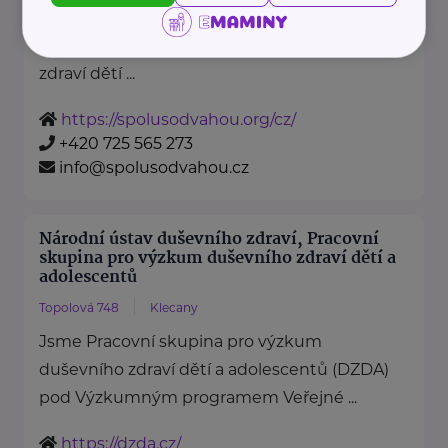
je nezisková organizace, jejímž
posláním je podporovat duševní
zdraví dětí ...
https://spolusodvahou.org/cz/
+420 725 565 273
info@spolusodvahou.cz
Národní ústav duševního zdraví, Pracovní
skupina pro výzkum duševního zdraví dětí a
adolescentů
Topolová 748
Klecany
Jsme Pracovní skupina pro výzkum
duševního zdraví dětí a adolescentů (DZDA)
pod Výzkumným programem Veřejné ...
https://dzda.cz/