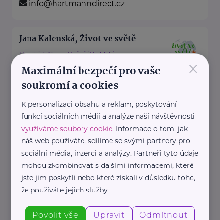
info@hartmanndirect.cz
Jana Kalenská, Život ve světě
Horská 439
Hořejší Vrchlabí
×
Maximální bezpečí pro vaše
“S angličtinou životem bez limitů”
soukromí a cookies
Jmenuji se Jana a jsem celým
svým srdcem máma dvou ...
K personalizaci obsahu a reklam, poskytování
funkcí sociálních médií a analýze naší návštěvnosti
https://www.zivotvesvete.cz/
využíváme soubory cookie
. Informace o tom, jak
+420 605 249 850
náš web používáte, sdílíme se svými partnery pro
jana@zivotvesvete.cz
sociální média, inzerci a analýzy. Partneři tyto údaje
mohou zkombinovat s dalšími informacemi, které
jste jim poskytli nebo které získali v důsledku toho,
Nadační fond Spolu s odvahou
že používáte jejich služby.
Žižkova 403
Mladá Boleslav
Povolit vše
Upravit
Odmítnout
Nadační fond Spolu s odvahou