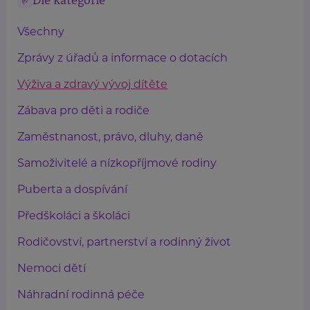
Dle kategorie
Všechny
Zprávy z úřadů a informace o dotacích
Výživa a zdravý vývoj dítěte
Zábava pro děti a rodiče
Zaměstnanost, právo, dluhy, daně
Samoživitelé a nízkopříjmové rodiny
Puberta a dospívání
Předškoláci a školáci
Rodičovství, partnerství a rodinný život
Nemoci dětí
Náhradní rodinná péče