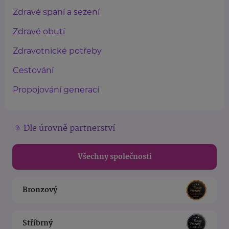
Zdravé spaní a sezení
Zdravé obutí
Zdravotnické potřeby
Cestování
Propojování generací
Dle úrovně partnerství
Všechny společnosti
Bronzový
Stříbrný