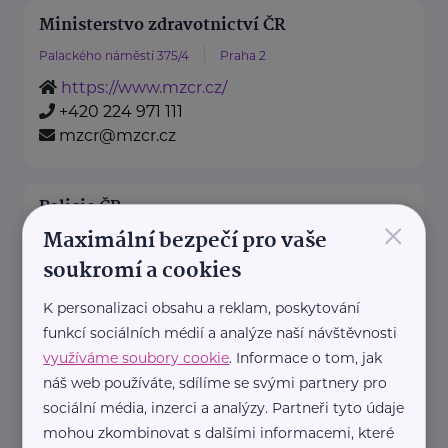
Ministerstvo zdravotnictví ČR
Palackého náměstí 375/4
Praha 2
https://www.mzcr.cz/
+420 224 971 111
mzcr@mzcr.cz
Policie ČR
×
Maximální bezpečí pro vaše
Strojnická 27
Praha 7 - Holešovice
soukromí a cookies
https://www.policie.cz/
+420 974 811 111
K personalizaci obsahu a reklam, poskytování
pp.tisk@pcr.cz
funkcí sociálních médií a analýze naší návštěvnosti
využíváme soubory cookie
. Informace o tom, jak
náš web používáte, sdílíme se svými partnery pro
Teen Challenge International ČR
sociální média, inzerci a analýzy. Partneři tyto údaje
Cejl 18
Brno
mohou zkombinovat s dalšími informacemi, které