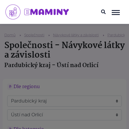
Domů
Společnosti
Návykové látky a závislosti
Pardubický 
Společnosti - Návykové látky
a závislosti
Pardubický kraj - Ústí nad Orlicí
Dle regionu