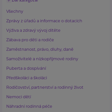
Dle kategorie
Všechny
Zprávy z úřadů a informace o dotacích
Výživa a zdravý vývoj dítěte
Zábava pro děti a rodiče
Zaměstnanost, právo, dluhy, daně
Samoživitelé a nízkopříjmové rodiny
Puberta a dospívání
Předškoláci a školáci
Rodičovství, partnerství a rodinný život
Nemoci dětí
Náhradní rodinná péče