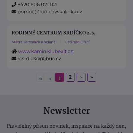
+420 606 021 021
pomoc@rodicovskalinka.cz
RODINNÉ CENTRUM SRDÍČKO z.s.
Mistra Jaroslava Kociana
Ústí nad Orlicí
www.kamin.klubexit.cz
rcsrdicko@jbuo.cz
2
›
»
«
‹
1
Newsletter
Pravidelný přísun novinek, inspirace na každý den,