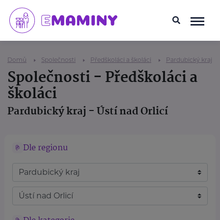
Domů
Společnosti
Předškoláci a školáci
Pardubický kraj
Společnosti - Předškoláci a
školáci
Pardubický kraj - Ústí nad Orlicí
Dle regionu