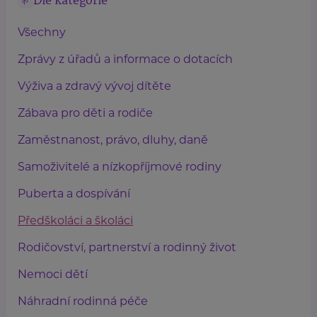
Dle kategorie
Všechny
Zprávy z úřadů a informace o dotacích
Výživa a zdravý vývoj dítěte
Zábava pro děti a rodiče
Zaměstnanost, právo, dluhy, daně
Samoživitelé a nízkopříjmové rodiny
Puberta a dospívání
Předškoláci a školáci
Rodičovství, partnerství a rodinný život
Nemoci dětí
Náhradní rodinná péče