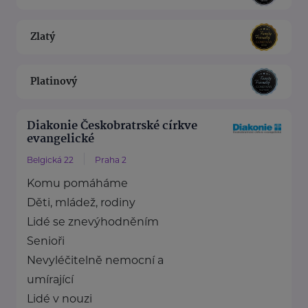
Zlatý
Platinový
Diakonie Českobratrské církve
evangelické
Belgická 22
Praha 2
Komu pomáháme
Děti, mládež, rodiny
Lidé se znevýhodněním
Senioři
Nevyléčitelně nemocní a
umírající
Lidé v nouzi