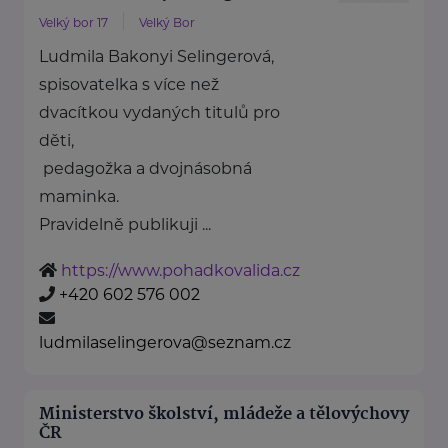
Velký bor 17
Velký Bor
Ludmila Bakonyi Selingerová,
spisovatelka s více než
dvacítkou vydaných titulů pro
děti,
pedagožka a dvojnásobná
maminka.
Pravidelně publikuji ...
https://www.pohadkovalida.cz
+420 602 576 002
ludmilaselingerova@seznam.cz
Ministerstvo školství, mládeže a tělovýchovy
ČR