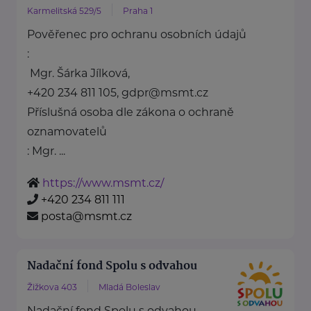
Karmelitská 529/5
Praha 1
Pověřenec pro ochranu osobních údajů
:
Mgr. Šárka Jílková,
+420 234 811 105, gdpr@msmt.cz
Příslušná osoba dle zákona o ochraně
oznamovatelů
: Mgr. ...
https://www.msmt.cz/
+420 234 811 111
posta@msmt.cz
Nadační fond Spolu s odvahou
Žižkova 403
Mladá Boleslav
Nadační fond Spolu s odvahou