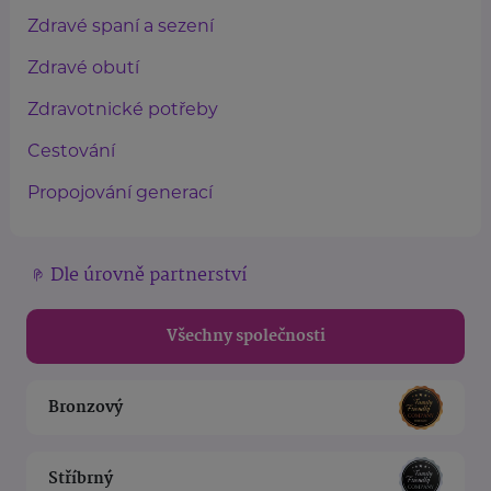
Zdravé spaní a sezení
Zdravé obutí
Zdravotnické potřeby
Cestování
Propojování generací
Dle úrovně partnerství
Všechny společnosti
Bronzový
Stříbrný