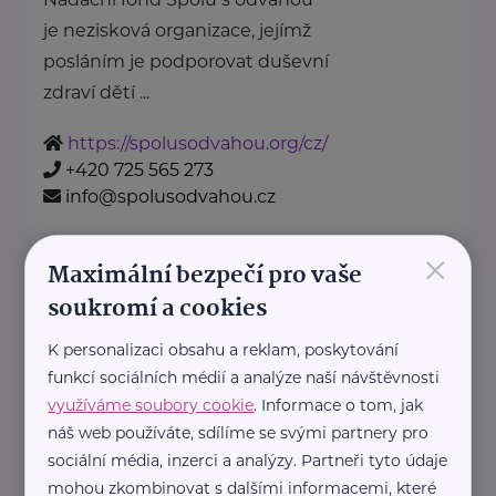
je nezisková organizace, jejímž
posláním je podporovat duševní
zdraví dětí ...
https://spolusodvahou.org/cz/
+420 725 565 273
info@spolusodvahou.cz
×
Maximální bezpečí pro vaše
Národní asociace dobrovolnictví
z.s.
soukromí a cookies
Kaznějovská 1517/51
Plzeň
K personalizaci obsahu a reklam, poskytování
funkcí sociálních médií a analýze naší návštěvnosti
Národní asociace dobrovolnictví,
využíváme soubory cookie
. Informace o tom, jak
z.s. je zastřešující dobrovolnou,
náš web používáte, sdílíme se svými partnery pro
sociální média, inzerci a analýzy. Partneři tyto údaje
neziskovou, nezávislou a
mohou zkombinovat s dalšími informacemi, které
nepolitickou organizací.