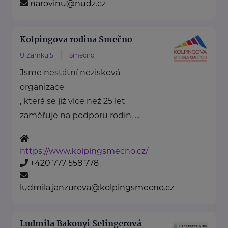
narovinu@nudz.cz
Kolpingova rodina Smečno
U Zámku 5
Smečno
Jsme nestátní nezisková
organizace
, která se již více než 25 let
zaměřuje na podporu rodin, ...
https://www.kolpingsmecno.cz/
+420 777 558 778
ludmila.janzurova@kolpingsmecno.cz
Ludmila Bakonyi Selingerová