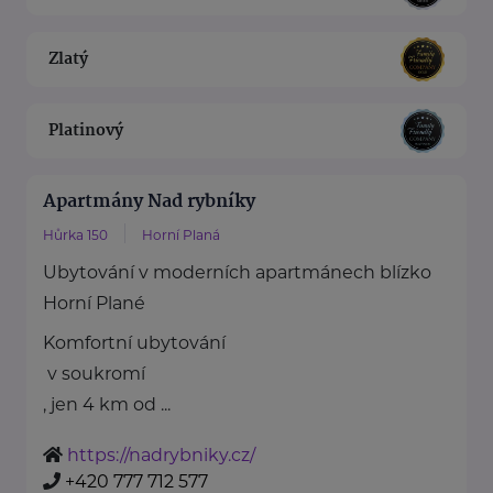
Zlatý
Platinový
Apartmány Nad rybníky
Hůrka 150
Horní Planá
Ubytování v moderních apartmánech blízko
Horní Plané
Komfortní ubytování
v soukromí
, jen 4 km od ...
https://nadrybniky.cz/
+420 777 712 577