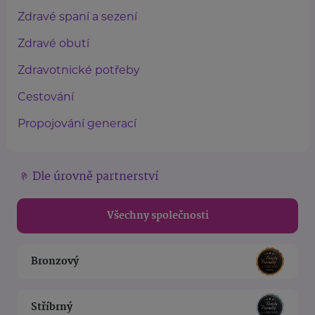
Zdravé spaní a sezení
Zdravé obutí
Zdravotnické potřeby
Cestování
Propojování generací
Dle úrovně partnerství
Všechny společnosti
Bronzový
Stříbrný