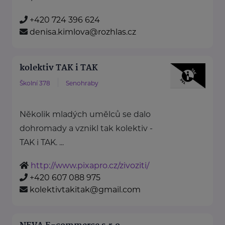
+420 724 396 624
denisa.kimlova@rozhlas.cz
kolektiv TAK i TAK
Školní 378
Senohraby
Několik mladých umělců se dalo
dohromady a vznikl tak kolektiv -
TAK i TAK. ...
http://www.pixapro.cz/zivoziti/
+420 607 088 975
kolektivtakitak@gmail.com