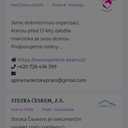
Nad Šutkou 540/14
Praha 8 - Kobylisy
Jsme dobročinnou organizací,
kterou před 13 lety založila
maminka se svou dcerou.
Podporujeme rodiny ...
https://www.splnene-prani.cz/
+420 728 456 399
splnenedetskeprani@gmail.com
STEZKA ČESKEM, Z.S.
Kolmá 1172/8
Plzeň - Doubravka
Stezka Českem je nekomerční
projekt party nadšenců