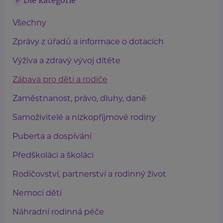
Dle kategorie
Všechny
Zprávy z úřadů a informace o dotacích
Výživa a zdravý vývoj dítěte
Zábava pro děti a rodiče
Zaměstnanost, právo, dluhy, daně
Samoživitelé a nízkopříjmové rodiny
Puberta a dospívání
Předškoláci a školáci
Rodičovství, partnerství a rodinný život
Nemoci dětí
Náhradní rodinná péče