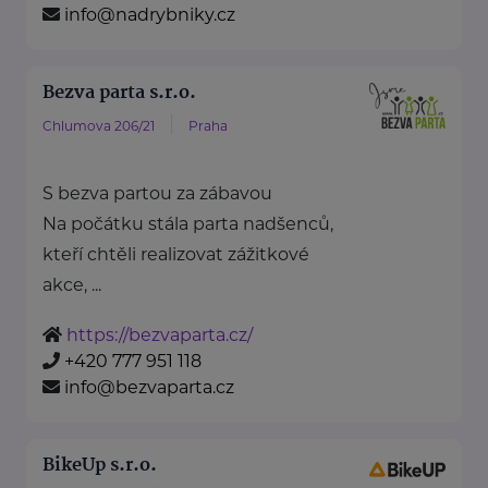
info@nadrybniky.cz
Bezva parta s.r.o.
Chlumova 206/21
Praha
S bezva partou za zábavou
Na počátku stála parta nadšenců,
kteří chtěli realizovat zážitkové
akce, ...
https://bezvaparta.cz/
+420 777 951 118
info@bezvaparta.cz
BikeUp s.r.o.