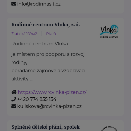
info@rodinnasit.cz
Rodinné centrum Vlnka, z.ú.
Žlutická 1694/2
Plzeň
Rodinné centrum Vlnka
je místem pro podporu a rozvoj
rodiny,
pořádáme zájmové a vzdělávací
aktivity ...
https://www.rcvlnka-plzen.cz/
+420 774 855 134
kuliskova@rcvlnka-plzen.cz
Splněné dětské přání, spolek