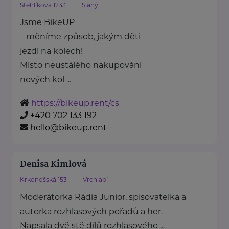
Stehlíkova 1233
Slaný 1
Jsme BikeUP
– měníme způsob, jakým děti
jezdí na kolech!
Místo neustálého nakupování
nových kol ...
https://bikeup.rent/cs
+420 702 133 192
hello@bikeup.rent
Denisa Kimlová
Krkonošská 153
Vrchlabí
Moderátorka Rádia Junior, spisovatelka a
autorka rozhlasových pořadů a her.
Napsala dvě stě dílů rozhlasového ...