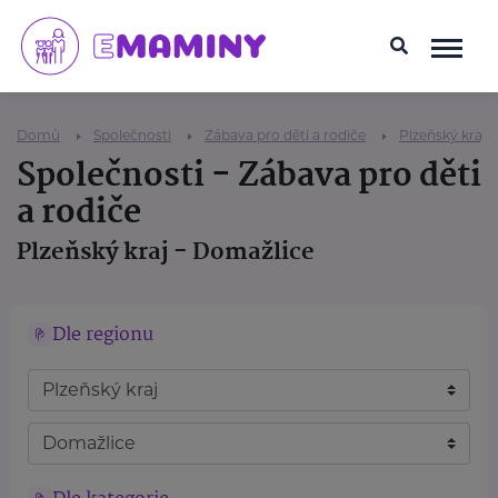
Domů
Společnosti
Zábava pro děti a rodiče
Plzeňský kraj
Společnosti - Zábava pro děti
a rodiče
Plzeňský kraj - Domažlice
Dle regionu