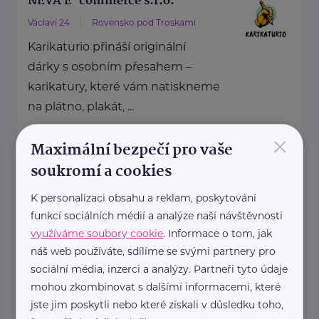
NEVA E-commerce s.r.o.
Václaví 24
Rovensko pod Troskami
Karikaturio přináší originální
dárky s osobním přesahem –
karikatury, které vám natiskneme
na plátno, plakát, ...
×
https://www.karikaturio.cz/
Maximální bezpečí pro vaše
+420 724 581 999
soukromí a cookies
mail@karikaturio.cz
K personalizaci obsahu a reklam, poskytování
funkcí sociálních médií a analýze naší návštěvnosti
RCobchod.cz
využíváme soubory cookie
. Informace o tom, jak
Švermova 782
Lysá nad Labem
náš web používáte, sdílíme se svými partnery pro
sociální média, inzerci a analýzy. Partneři tyto údaje
mohou zkombinovat s dalšími informacemi, které
RCobchod.cz je rodinný e-shop s
jste jim poskytli nebo které získali v důsledku toho,
tradicí od roku 2007, který přináší