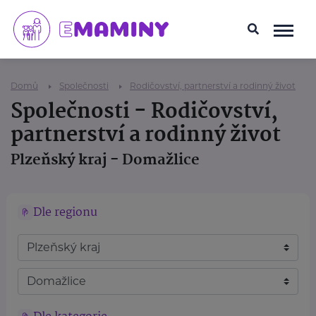
Domů
Společnosti
Rodičovství, partnerství a rodinný život
Společnosti - Rodičovství,
partnerství a rodinný život
Plzeňský kraj - Domažlice
Dle regionu