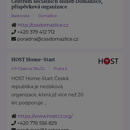
Centrum sociálních služeb Domažlice,
příspěvková organizace
Baldovská
Domažlice
http://cssdomazlice.cz
+420 379 412 712
poradna@cssdomazlice.cz
HOST Home-Start
V.P.Čkalova 784/22
Praha 6
HOST Home-Start Česká
republika je nezisková
organizace, která již více než 20
let podporuje ...
https://www.hostcz.org/
+420 776 556 829