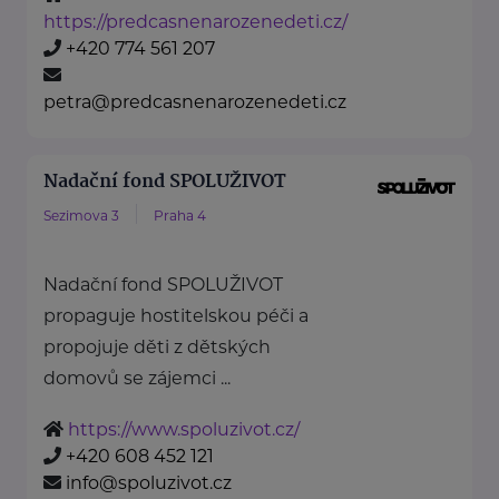
https://predcasnenarozenedeti.cz/
+420 774 561 207
petra@predcasnenarozenedeti.cz
Nadační fond SPOLUŽIVOT
Sezimova 3
Praha 4
Nadační fond SPOLUŽIVOT
propaguje hostitelskou péči a
propojuje děti z dětských
domovů se zájemci ...
https://www.spoluzivot.cz/
+420 608 452 121
info@spoluzivot.cz