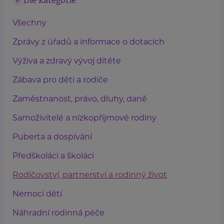
Dle kategorie
Všechny
Zprávy z úřadů a informace o dotacích
Výživa a zdravý vývoj dítěte
Zábava pro děti a rodiče
Zaměstnanost, právo, dluhy, daně
Samoživitelé a nízkopříjmové rodiny
Puberta a dospívání
Předškoláci a školáci
Rodičovství, partnerství a rodinný život
Nemoci dětí
Náhradní rodinná péče