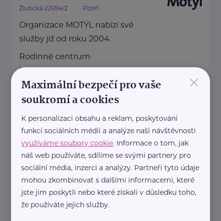
Žlutická 22694/2
Plzeň
Organizace MOTÝL nabízí své
služby již od roku 2004.
Rodinné centrum
Vytváří prostor, kde mohou ...
×
Maximální bezpečí pro vaše
https://www.motyl-plzen.cz/
soukromí a cookies
+420 774 855 134
kancelar@motyl-plzen.cz
K personalizaci obsahu a reklam, poskytování
funkcí sociálních médií a analýze naší návštěvnosti
využíváme soubory cookie
. Informace o tom, jak
Nadace Dobrý anděl
náš web používáte, sdílíme se svými partnery pro
sociální média, inzerci a analýzy. Partneři tyto údaje
Holečkova 3331/37
Praha 5
mohou zkombinovat s dalšími informacemi, které
Nadace Dobrý anděl pomáhá
jste jim poskytli nebo které získali v důsledku toho,
rodinám s dětmi, ve kterých se
že používáte jejich služby.
dítě, maminka nebo tatínek