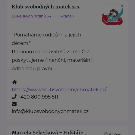
Klub svobodných matek z.s.
Dukelských hrdinů 34
Praha 7
"Pomáháme rodičům a jejich
dětem."
Rodinám samoživitelů z celé ČR
poskytujeme finanční, materiální,
odbornou právní ...
https://www.klubsvobodnychmatek.cz/
+420 800 995 511
info@klubsvobodnychmatek.cz
Marcela Sekerková - Polštáře