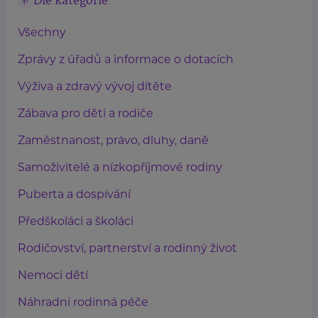
Dle kategorie
Všechny
Zprávy z úřadů a informace o dotacích
Výživa a zdravý vývoj dítěte
Zábava pro děti a rodiče
Zaměstnanost, právo, dluhy, daně
Samoživitelé a nízkopříjmové rodiny
Puberta a dospívání
Předškoláci a školáci
Rodičovství, partnerství a rodinný život
Nemoci dětí
Náhradní rodinná péče