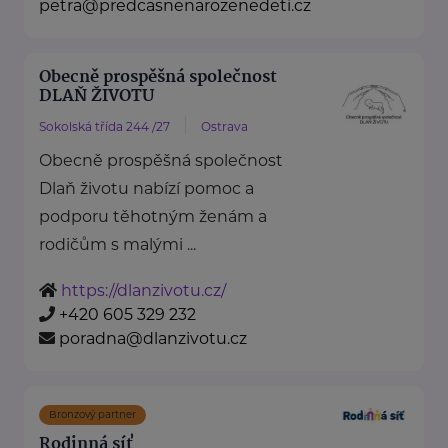
petra@predcasnenarozenedeti.cz
Obecně prospěšná společnost
DLAŇ ŽIVOTU
Sokolská třída 244 /27
Ostrava
Obecně prospěšná společnost
Dlaň životu nabízí pomoc a
podporu těhotným ženám a
rodičům s malými ...
https://dlanzivotu.cz/
+420 605 329 232
poradna@dlanzivotu.cz
Bronzový partner
Rodinná síť