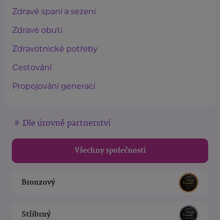
Zdravé spaní a sezení
Zdravé obutí
Zdravotnické potřeby
Cestování
Propojování generací
Dle úrovně partnerství
Všechny společnosti
Bronzový
Stříbrný