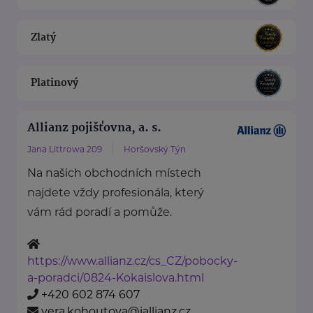
Zlatý
Platinový
Allianz pojišťovna, a. s.
Jana Littrowa 209
Horšovský Týn
Na našich obchodních místech
najdete vždy profesionála, který
vám rád poradí a pomůže.
https://www.allianz.cz/cs_CZ/pobocky-
a-poradci/0824-Kokaislova.html
+420 602 874 607
vera.kohoutova@iallianz.cz