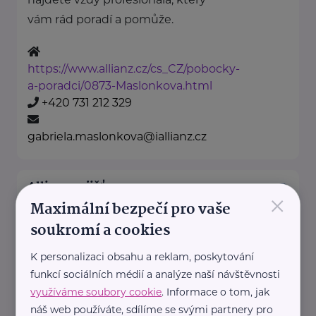
vám rád poradí a pomůže.
https://www.allianz.cz/cs_CZ/pobocky-
a-poradci/0873-Maslonkova.html
+420 731 212 329
gabriela.maslonkova@iallianz.cz
Allianz pojišťovna, a. s.
×
Maximální bezpečí pro vaše
Náměstí 156
Kdyně
soukromí a cookies
Na našich obchodních místech
najdete vždy profesionála, který
K personalizaci obsahu a reklam, poskytování
vám rád poradí a pomůže.
funkcí sociálních médií a analýze naší návštěvnosti
využíváme soubory cookie
. Informace o tom, jak
náš web používáte, sdílíme se svými partnery pro