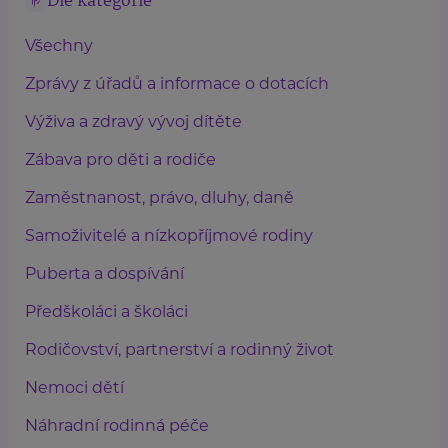
Dle kategorie
Všechny
Zprávy z úřadů a informace o dotacích
Výživa a zdravý vývoj dítěte
Zábava pro děti a rodiče
Zaměstnanost, právo, dluhy, daně
Samoživitelé a nízkopříjmové rodiny
Puberta a dospívání
Předškoláci a školáci
Rodičovství, partnerství a rodinný život
Nemoci dětí
Náhradní rodinná péče