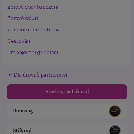
Zdravé spaní a sezení
Zdravé obutí
Zdravotnické potřeby
Cestování
Propojování generací
Dle úrovně partnerství
Všechny společnosti
Bronzový
Stříbrný