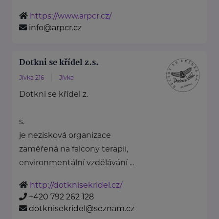
https://www.arpcr.cz/
info@arpcr.cz
Dotkni se křídel z.s.
Jívka 216
Jívka
Dotkni se křídel z.
s.
je nezisková organizace
zaměřená na falcony terapii,
environmentální vzdělávání ...
http://dotknisekridel.cz/
+420 792 262 128
dotknisekridel@seznam.cz