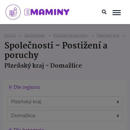
Domů
Společnosti
Postižení a poruchy
Plzeňský kraj
Společnosti - Postižení a
poruchy
Plzeňský kraj - Domažlice
Dle regionu