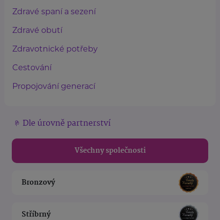
Zdravé spaní a sezení
Zdravé obutí
Zdravotnické potřeby
Cestování
Propojování generací
Dle úrovně partnerství
Všechny společnosti
Bronzový
Stříbrný