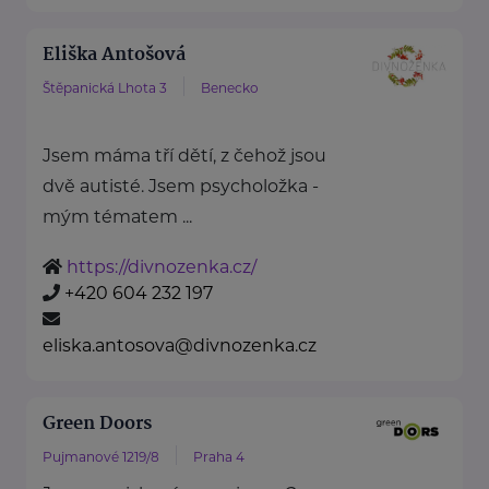
Eliška Antošová
Štěpanická Lhota 3
Benecko
Jsem máma tří dětí, z čehož jsou
dvě autisté. Jsem psycholožka -
mým tématem ...
https://divnozenka.cz/
+420 604 232 197
eliska.antosova@divnozenka.cz
Green Doors
Pujmanové 1219/8
Praha 4