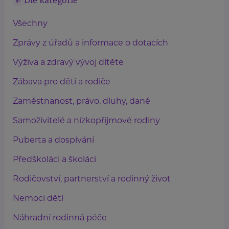
Dle kategorie
Všechny
Zprávy z úřadů a informace o dotacích
Výživa a zdravý vývoj dítěte
Zábava pro děti a rodiče
Zaměstnanost, právo, dluhy, daně
Samoživitelé a nízkopříjmové rodiny
Puberta a dospívání
Předškoláci a školáci
Rodičovství, partnerství a rodinný život
Nemoci dětí
Náhradní rodinná péče