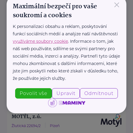
×
Městské centrum sociálně rehabilitačních
Maximální bezpečí pro vaše
služeb - domov pro seniory
soukromí a cookies
Baldovská
Domažlice
K personalizaci obsahu a reklam, poskytování
www.soc-sluzbymestadomazlice.cz
funkcí sociálních médií a analýze naší návštěvnosti
+420 379 725 853
využíváme soubory cookie
. Informace o tom, jak
socialni@soc-sluzbymestadomazlice.cz
náš web používáte, sdílíme se svými partnery pro
sociální média, inzerci a analýzy. Partneři tyto údaje
Ministerstvo zdravotnictví ČR
mohou zkombinovat s dalšími informacemi, které
jste jim poskytli nebo které získali v důsledku toho,
Palackého náměstí 375/4
Praha 2
že používáte jejich služby.
https://www.mzcr.cz/
+420 224 971 111
Povolit vše
Upravit
Odmítnout
mzcr@mzcr.cz
MOTÝL, z.ú.
Žlutická 22694/2
Plzeň