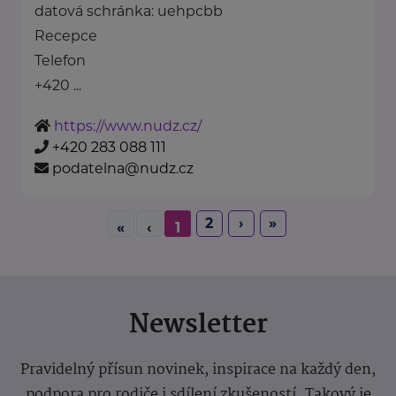
datová schránka: uehpcbb
Recepce
Telefon
+420 ...
https://www.nudz.cz/
+420 283 088 111
podatelna@nudz.cz
2
›
»
«
‹
1
Newsletter
Pravidelný přísun novinek, inspirace na každý den,
podpora pro rodiče i sdílení zkušeností. Takový je