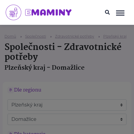
Domů
Společnosti
Zdravotnické potřeby
Plzeňský kraj
Společnosti - Zdravotnické
potřeby
Plzeňský kraj - Domažlice
Dle regionu