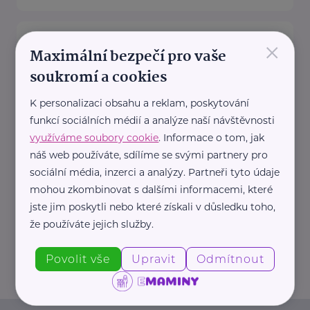
Zdravotnické potřeby, Distribuce
×
PZT, s.r.o.
Maximální bezpečí pro vaše
soukromí a cookies
Palackého 187
Turnov
Společnost Distribuce PZT, s.r.o.
K personalizaci obsahu a reklam, poskytování
, působící na českém trhu v
funkcí sociálních médií a analýze naší návštěvnosti
oblasti zdravotnických potřeb již
využíváme soubory cookie
. Informace o tom, jak
od roku ...
náš web používáte, sdílíme se svými partnery pro
sociální média, inzerci a analýzy. Partneři tyto údaje
https://www.zdravotnicke-
mohou zkombinovat s dalšími informacemi, které
potreby.cz/
jste jim poskytli nebo které získali v důsledku toho,
+420 777 151 911
že používáte jejich služby.
info@zdravotnicke-potreby.cz
Povolit vše
Upravit
Odmítnout