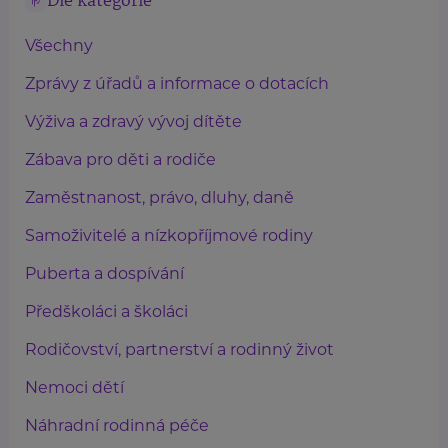
Dle kategorie
Všechny
Zprávy z úřadů a informace o dotacích
Výživa a zdravý vývoj dítěte
Zábava pro děti a rodiče
Zaměstnanost, právo, dluhy, daně
Samoživitelé a nízkopříjmové rodiny
Puberta a dospívání
Předškoláci a školáci
Rodičovství, partnerství a rodinný život
Nemoci dětí
Náhradní rodinná péče