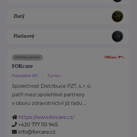
Zlatý
Platinový
Stříbrný partner
FORcare
Palackého 187
Turnov
Společnost Distribuce PZT, s. r. o.
patří mezi spolehlivé partnery
v oboru zdravotnictví již řadu ...
https://www.forcare.cz/
+420 777 151 945
info@forcare.cz