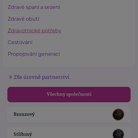
Zdravé spaní a sezení
Zdravé obutí
Zdravotnické potřeby
Cestování
Propojování generací
Dle úrovně partnerství
Všechny společnosti
Bronzový
Stříbrný