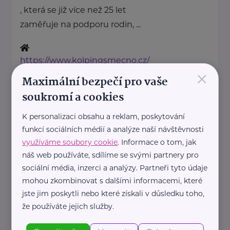
, která se již více než 25 let
zaměřuje na podporu rodin, ...
https://www.kolpingsmecno.cz/
×
+420 777 558 778
Maximální bezpečí pro vaše
soukromí a cookies
ludmila.janzurova@kolpingsmecno.cz
K personalizaci obsahu a reklam, poskytování
funkcí sociálních médií a analýze naší návštěvnosti
Rodičovská linka Linky bezpečí
(Linka bezpečí, z. s.)
využíváme soubory cookie
. Informace o tom, jak
náš web používáte, sdílíme se svými partnery pro
Ústavní 95
Praha 8 – Bohnice
sociální média, inzerci a analýzy. Partneři tyto údaje
mohou zkombinovat s dalšími informacemi, které
Rodičovské linka poskytuje
jste jim poskytli nebo které získali v důsledku toho,
krizovou pomoc a základní
že používáte jejich služby.
sociální poradenství rodičům,