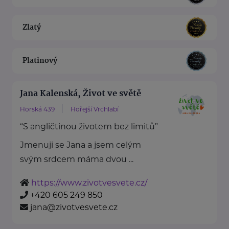
Zlatý
Platinový
Jana Kalenská, Život ve světě
Horská 439
Hořejší Vrchlabí
“S angličtinou životem bez limitů”
Jmenuji se Jana a jsem celým
svým srdcem máma dvou ...
https://www.zivotvesvete.cz/
+420 605 249 850
jana@zivotvesvete.cz