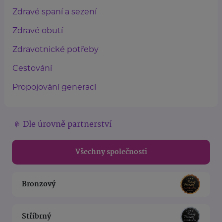
Zdravé spaní a sezení
Zdravé obutí
Zdravotnické potřeby
Cestování
Propojování generací
Dle úrovně partnerství
Všechny společnosti
Bronzový
Stříbrný