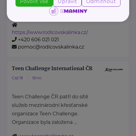
Povolit vše
Upravit
Odmítnout
rodinným příslušníkům a
ostatním ...
https://www.rodicovskalinka.cz/
+420 606 021 021
pomoc@rodicovskalinka.cz
Teen Challenge International ČR
Cejl 18
Brno
Teen Challenge ČR patří do sítě
služeb mezinárodní křesťanské
organizace Teen Challenge.
Organizace byla založena ...