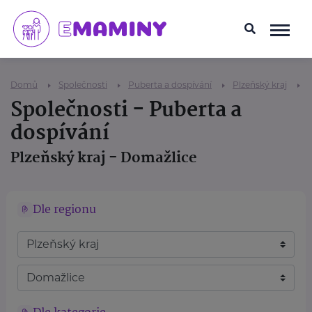
Domů
Společnosti
Puberta a dospívání
Plzeňský kraj
Společnosti - Puberta a
dospívání
Plzeňský kraj - Domažlice
Dle regionu