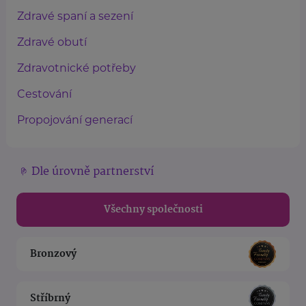
Zdravé spaní a sezení
Zdravé obutí
Zdravotnické potřeby
Cestování
Propojování generací
Dle úrovně partnerství
Všechny společnosti
Bronzový
Stříbrný