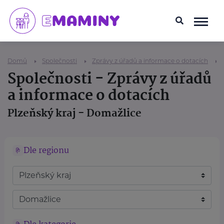
Domů
Společnosti
Zprávy z úřadů a informace o dotacích
Společnosti - Zprávy z úřadů
a informace o dotacích
Plzeňský kraj - Domažlice
Dle regionu