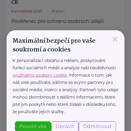
ČR
Karmelitská 529/5
Praha 1
Pověřenec pro ochranu osobních údajů
:
×
Mgr. Šárka Jílková,
Maximální bezpečí pro vaše
+420 234 811 105, gdpr@msmt.cz
soukromí a cookies
Příslušná osoba dle zákona o ochraně
K personalizaci obsahu a reklam, poskytování
oznamovatelů
funkcí sociálních médií a analýze naší návštěvnosti
: Mgr. ...
využíváme soubory cookie
. Informace o tom, jak
náš web používáte, sdílíme se svými partnery pro
https://www.msmt.cz/
sociální média, inzerci a analýzy. Partneři tyto údaje
+420 234 811 111
mohou zkombinovat s dalšími informacemi, které
posta@msmt.cz
jste jim poskytli nebo které získali v důsledku toho,
že používáte jejich služby.
Ministerstvo zahraničních věcí ČR
Povolit vše
Upravit
Odmítnout
Loretánské náměstí 5
Praha 1 – Hradčany