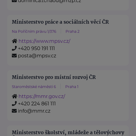
dominica.tchaou@mzp.cz
Ministerstvo práce a sociálních věcí ČR
Na Poříčním právu 1/376
Praha 2
https://www.mpsv.cz/
+420 950 191 111
posta@mpsv.cz
Ministerstvo pro místní rozvoj ČR
Staroměstské náměstí 6
Praha 1
https://mmr.gov.cz/
+420 224 861 111
info@mmr.cz
Ministerstvo školství, mládeže a tělovýchovy