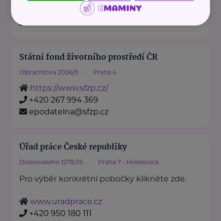
https://www.mzv.cz/
+420 222 264 222
Státní fond životního prostředí ČR
Olbrachtova 2006/9
Praha 4
https://www.sfzp.cz/
+420 267 994 369
epodatelna@sfzp.cz
Úřad práce České republiky
Dobrovského 1278/25
Praha 7 - Holešovice
Pro výběr konkrétní pobočky klikněte zde.
www.uradprace.cz
+420 950 180 111