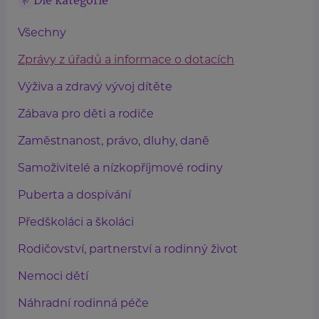
Dle kategorie
Všechny
Zprávy z úřadů a informace o dotacích
Výživa a zdravý vývoj dítěte
Zábava pro děti a rodiče
Zaměstnanost, právo, dluhy, daně
Samoživitelé a nízkopříjmové rodiny
Puberta a dospívání
Předškoláci a školáci
Rodičovství, partnerství a rodinný život
Nemoci dětí
Náhradní rodinná péče