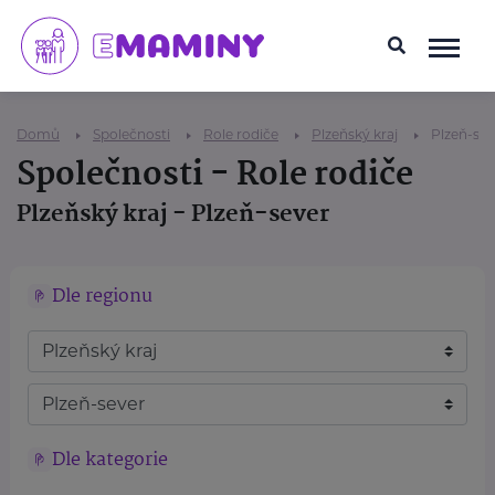
Domů
Společnosti
Role rodiče
Plzeňský kraj
Plzeň-sev
Společnosti - Role rodiče
Plzeňský kraj - Plzeň-sever
Dle regionu
Dle kategorie