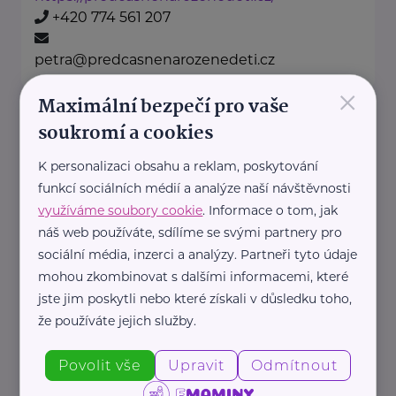
+420 774 561 207
petra@predcasnenarozenedeti.cz
×
Maximální bezpečí pro vaše
soukromí a cookies
Bronzový partner
Rodinná síť
K personalizaci obsahu a reklam, poskytování
Klimentská 1246/1
Praha 1
funkcí sociálních médií a analýze naší návštěvnosti
využíváme soubory cookie
. Informace o tom, jak
náš web používáte, sdílíme se svými partnery pro
Průvodce světem náhradní
sociální média, inzerci a analýzy. Partneři tyto údaje
rodinné péče v ČR
mohou zkombinovat s dalšími informacemi, které
Portál Rodinná síť je přední
jste jim poskytli nebo které získali v důsledku toho,
informační platforma zaměřená ...
že používáte jejich služby.
https://rodinnasit.cz/
Povolit vše
Upravit
Odmítnout
info@rodinnasit.cz