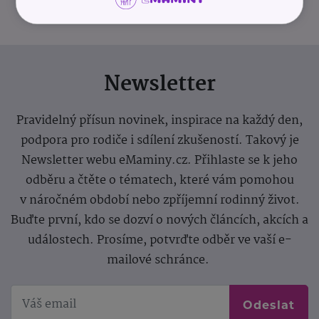
Newsletter
Pravidelný přísun novinek, inspirace na každý den,
podpora pro rodiče i sdílení zkušeností. Takový je
Newsletter webu eMaminy.cz. Přihlaste se k jeho
odběru a čtěte o tématech, které vám pomohou
v náročném období nebo zpříjemní rodinný život.
Buďte první, kdo se dozví o nových článcích, akcích a
událostech. Prosíme, potvrďte odběr ve vaší e-
mailové schránce.
Odeslat