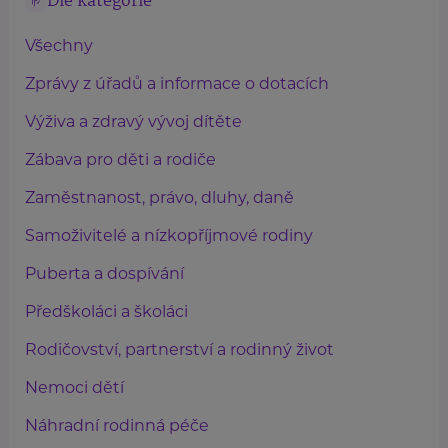
Dle kategorie
Všechny
Zprávy z úřadů a informace o dotacích
Výživa a zdravý vývoj dítěte
Zábava pro děti a rodiče
Zaměstnanost, právo, dluhy, daně
Samoživitelé a nízkopříjmové rodiny
Puberta a dospívání
Předškoláci a školáci
Rodičovství, partnerství a rodinný život
Nemoci dětí
Náhradní rodinná péče