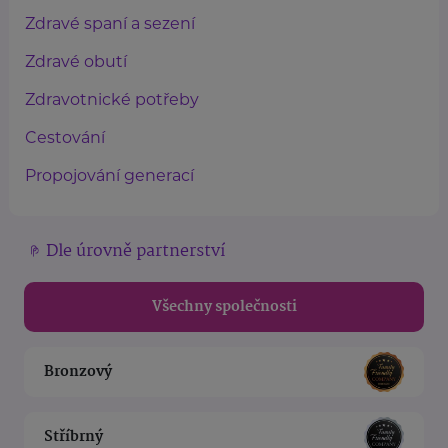
Zdravé spaní a sezení
Zdravé obutí
Zdravotnické potřeby
Cestování
Propojování generací
Dle úrovně partnerství
Všechny společnosti
Bronzový
Stříbrný