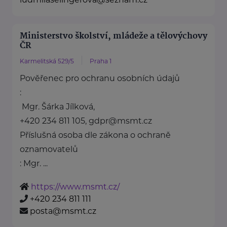
Ministerstvo školství, mládeže a tělovýchovy
ČR
Karmelitská 529/5
Praha 1
Pověřenec pro ochranu osobních údajů
:
Mgr. Šárka Jílková,
+420 234 811 105, gdpr@msmt.cz
Příslušná osoba dle zákona o ochraně
oznamovatelů
: Mgr. ...
https://www.msmt.cz/
+420 234 811 111
posta@msmt.cz