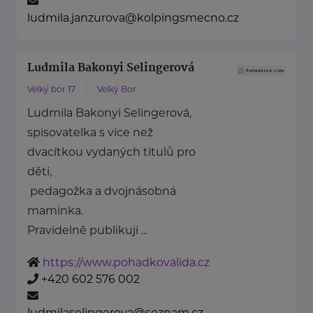
ludmila.janzurova@kolpingsmecno.cz
Ludmila Bakonyi Selingerová
Velký bor 17
Velký Bor
Ludmila Bakonyi Selingerová,
spisovatelka s více než
dvacítkou vydaných titulů pro
děti,
pedagožka a dvojnásobná
maminka.
Pravidelně publikuji ...
https://www.pohadkovalida.cz
+420 602 576 002
ludmilaselingerova@seznam.cz