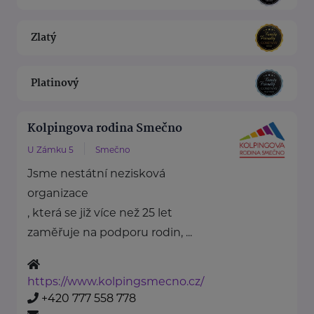
Zlatý
Platinový
Kolpingova rodina Smečno
U Zámku 5
Smečno
Jsme nestátní nezisková
organizace
, která se již více než 25 let
zaměřuje na podporu rodin, ...
https://www.kolpingsmecno.cz/
+420 777 558 778