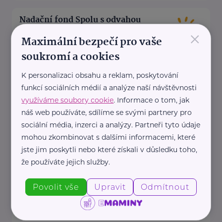
Nadační fond Spolu s odvahou
×
Žižkova 403
Mladá Boleslav
Maximální bezpečí pro vaše
Nadační fond Spolu s odvahou
soukromí a cookies
je nezisková organizace, jejímž
K personalizaci obsahu a reklam, poskytování
posláním je podporovat duševní
funkcí sociálních médií a analýze naší návštěvnosti
zdraví dětí ...
využíváme soubory cookie
. Informace o tom, jak
náš web používáte, sdílíme se svými partnery pro
https://spolusodvahou.org/cz/
sociální média, inzerci a analýzy. Partneři tyto údaje
+420 725 565 273
mohou zkombinovat s dalšími informacemi, které
info@spolusodvahou.cz
jste jim poskytli nebo které získali v důsledku toho,
že používáte jejich služby.
Národní ústav duševního zdraví, Pracovní
skupina pro výzkum duševního zdraví dětí a
Povolit vše
Upravit
Odmítnout
adolescentů
Topolová 748
Klecany