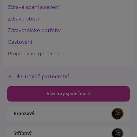
Zdravé spaní a sezení
Zdravé obutí
Zdravotnické potřeby
Cestování
Propojování generací
Dle úrovně partnerství
Všechny společnosti
Bronzový
Stříbrný