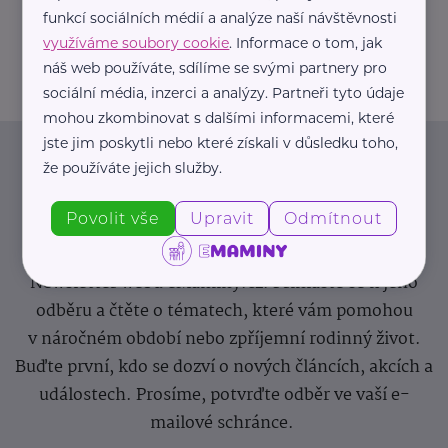
+420 605 244 772
funkcí sociálních médií a analýze naší návštěvnosti
houstecka.alena@gmail.com
využíváme soubory cookie
. Informace o tom, jak
náš web používáte, sdílíme se svými partnery pro
sociální média, inzerci a analýzy. Partneři tyto údaje
mohou zkombinovat s dalšími informacemi, které
jste jim poskytli nebo které získali v důsledku toho,
Newsletter
že používáte jejich služby.
Povolit vše
Upravit
Odmítnout
Pravidelný přísun novinek, inspirace na každý den,
podpora pro rodiče i sdílení zkušeností. Takový je
Newsletter webu eMaminy.cz. Přihlaste se k jeho
odběru a čtěte o tématech, které vám pomohou
v náročném období nebo zpříjemní rodinný život.
Buďte první, kdo se dozví o nových článcích, akcích a
událostech. Prosíme, potvrďte odběr ve vaší e-
mailové schránce.