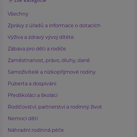
Dle kategorie
Všechny
Zprávy z úřadů a informace o dotacích
Výživa a zdravý vývoj dítěte
Zábava pro děti a rodiče
Zaměstnanost, právo, dluhy, daně
Samoživitelé a nízkopříjmové rodiny
Puberta a dospívání
Předškoláci a školáci
Rodičovství, partnerství a rodinný život
Nemoci dětí
Náhradní rodinná péče