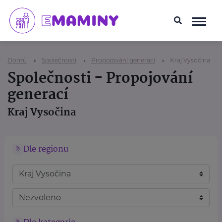
Domů
Společnosti
Propojování generací
Kraj Vysočina
Společnosti - Propojování
generací
Kraj Vysočina
Dle regionu