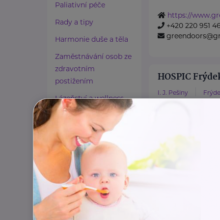
Paliativní péče
https://www.gr
Rady a tipy
+420 220 951 4
greendoors@gr
Harmonie duše a těla
Zaměstnávání osob ze
zdravotním
HOSPIC Frýdek
postižením
I. J. Pešiny
Frýde
Lázeňství a wellness
www.hospic.cz
Zdravé spaní a sezení
+420 595 538 11
info@hospicfm
Zdravé obutí
Zdravotnické potřeby
Cestování
Iniciativa NA
Propojování generací
Topolová 748
Kl
Iniciativa Na rovi
Výzkumného prog