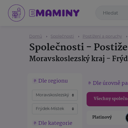
Domů
Společnosti
Postižení a poruchy
Společnosti - Postiž
Moravskoslezský kraj - Frý
Dle regionu
Dle úrovně pa
Všechny společn
Platinový
Dle kategorie