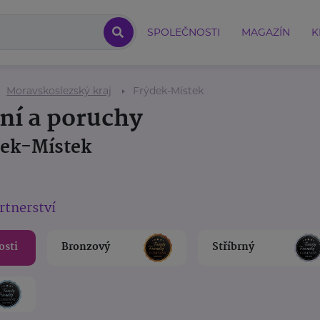
SPOLEČNOSTI
MAGAZÍN
K
Moravskoslezský kraj
Frýdek-Místek
ení a poruchy
dek-Místek
rtnerství
osti
Bronzový
Stříbrný