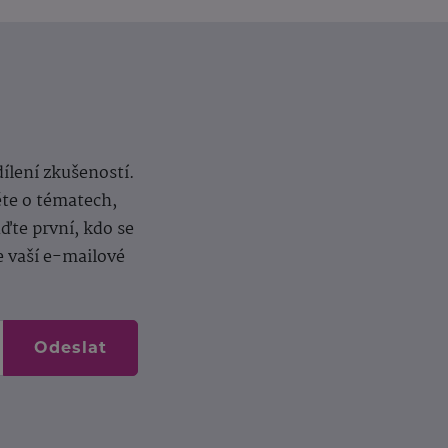
dílení zkušeností.
ěte o tématech,
te první, kdo se
e vaší e-mailové
Odeslat