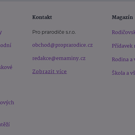
Kontakt
Magazín
y
Rodičovsk
Pro prarodiče s.r.o.
obchod@proprarodice.cz
hodní
Přídavek 
redakce@emaminy.cz
Rodina a 
skové
Zobrazit více
Škola a v
bových
těží