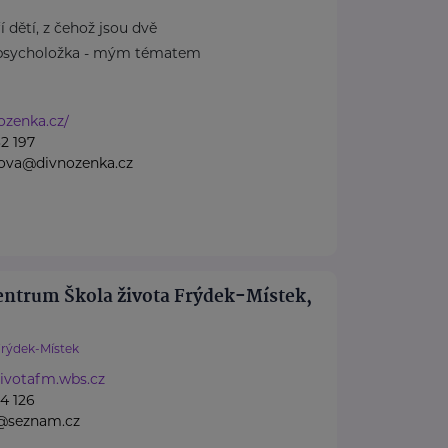
dětí, z čehož jsou dvě
 psycholožka - mým tématem
nozenka.cz/
2 197
sova@divnozenka.cz
entrum Škola života Frýdek-Místek,
rýdek-Místek
ivotafm.wbs.cz
4 126
a@seznam.cz