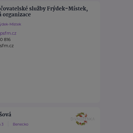
čovatelské služby Frýdek-Místek,
á organizace
ýdek-Místek
.psfm.cz
0 816
sfm.cz
ošová
 3
Benecko