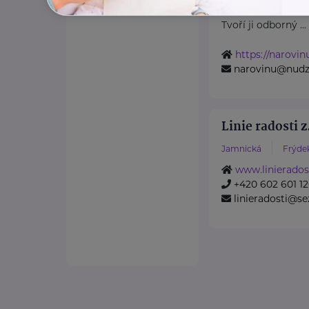
zdraví v NUDZ.
Tvoří ji odborný ...
https://narovin
narovinu@nudz
Linie radosti z
Jamnická
Frýde
www.linieradost
+420 602 601 1
linieradosti@s