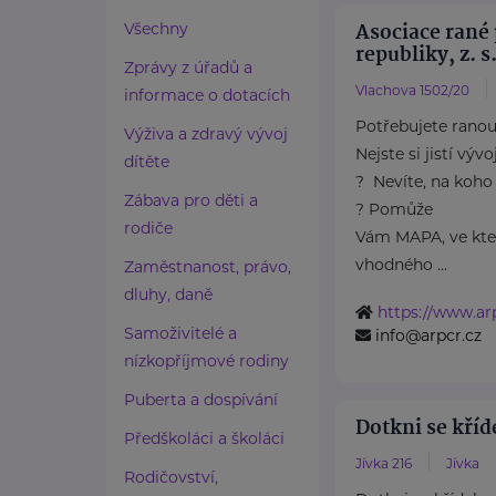
Asociace rané
Všechny
republiky, z. s
Zprávy z úřadů a
Vlachova 1502/20
informace o dotacích
Potřebujete ranou
Výživa a zdravý vývoj
Nejste si jistí vý
dítěte
? Nevíte, na koho 
Zábava pro děti a
? Pomůže
rodiče
Vám MAPA, ve kt
vhodného ...
Zaměstnanost, právo,
dluhy, daně
https://www.arp
Samoživitelé a
info@arpcr.cz
nízkopříjmové rodiny
Puberta a dospívání
Dotkni se kříde
Předškoláci a školáci
Jívka 216
Jívka
Rodičovství,