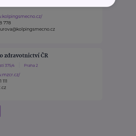
...
w.kolpingsmecno.cz/
8 778
nzurova@kolpingsmecno.cz
o zdravotnictví ČR
tí 375/4
Praha 2
.mzcr.cz/
 111
.cz