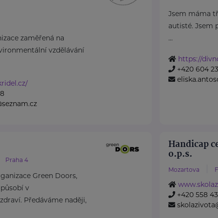
Jsem máma tří 
autisté. Jsem
nizace zaměřená na
...
nvironmentální vzdělávání
https://div
+420 604 23
eliska.anto
ridel.cz/
28
@seznam.cz
Handicap c
o.p.s.
Praha 4
Mozartova
F
rganizace Green Doors,
www.skolaz
 působí v
+420 558 43
 zdraví. Předáváme naději,
skolazivot