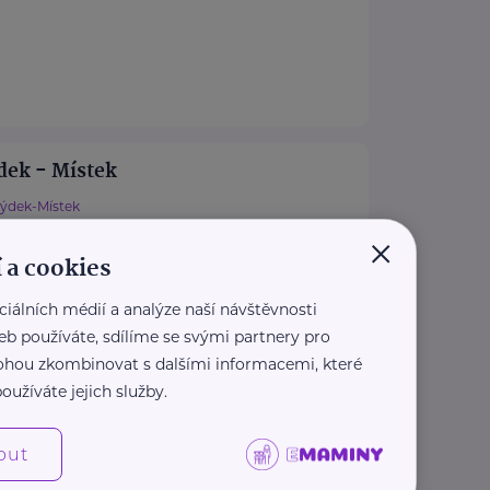
dek - Místek
rýdek-Místek
×
afm.cz
 a cookies
8 521
tafm.cz
ciálních médií a analýze naší návštěvnosti
eb používáte, sdílíme se svými partnery pro
 mohou zkombinovat s dalšími informacemi, které
 rodina Smečno
oužíváte jejich služby.
Smečno
 nezisková organizace
out
více než 25 let zaměřuje na