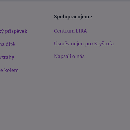
Spolupracujeme
Centrum LIRA
ý příspěvek
Úsměv nejen pro Kryštofa
na dítě
Napsali o nás
vztahy
še kolem