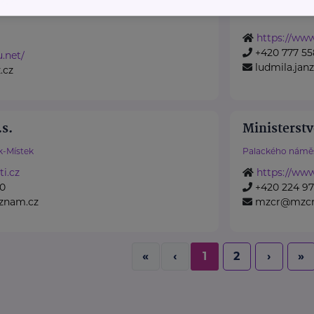
podporu rodin, 
https://ww
+420 777 55
u.net/
ludmila.ja
.cz
.s.
Ministerstv
k-Místek
Palackého náměs
i.cz
https://www
20
+420 224 971
eznam.cz
mzcr@mzcr
«
‹
1
2
›
»