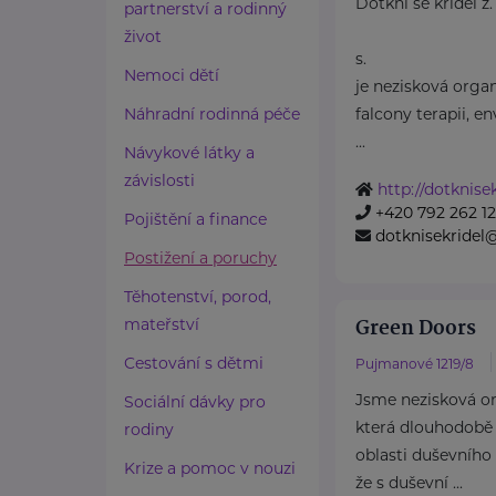
Dotkni se křídel z.
partnerství a rodinný
život
s.
Nemoci dětí
je nezisková orga
Náhradní rodinná péče
falcony terapii, e
...
Návykové látky a
závislosti
http://dotknisek
+420 792 262 1
Pojištění a finance
dotknisekridel
Postižení a poruchy
Těhotenství, porod,
Green Doors
mateřství
Cestování s dětmi
Pujmanové 1219/8
Jsme nezisková o
Sociální dávky pro
která dlouhodobě
rodiny
oblasti duševního
Krize a pomoc v nouzi
že s duševní ...