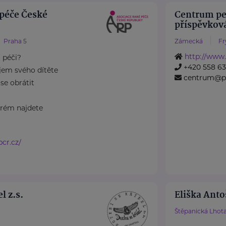
 péče České
Centrum pe
.
příspěvkov
Praha 5
Zámecká
Fr
http://www
 péči?
+420 558 63
vojem svého dítěte
centrum@p
se obrátit
erém najdete
cr.cz/
l z.s.
Eliška Ant
Štěpanická Lhota