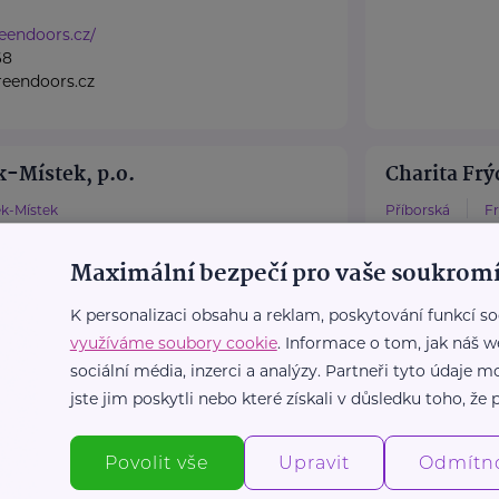
eendoors.cz/
68
eendoors.cz
-Místek, p.o.
Charita Frý
k-Místek
Příborská
F
www.charit
Maximální bezpečí pro vaše soukromí
1
+420 731 68
.cz
rebel@chari
K personalizaci obsahu a reklam, poskytování funkcí so
využíváme soubory cookie
. Informace o tom, jak náš w
sociální média, inzerci a analýzy. Partneři tyto údaje
 ROVINU
Kolpingova
jste jim poskytli nebo které získali v důsledku toho, že p
ecany
U Zámku 5
nu působí v rámci
Jsme nestátní
Povolit vše
Upravit
Odmítn
ramu Veřejné duševní
, která se již 