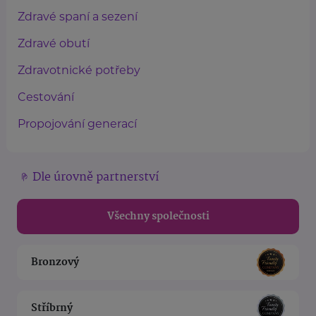
Zdravé spaní a sezení
Zdravé obutí
Zdravotnické potřeby
Cestování
Propojování generací
Dle úrovně partnerství
Všechny společnosti
Bronzový
Stříbrný