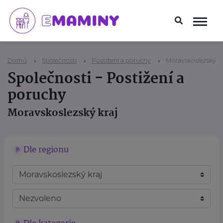
Domů
Společnosti
Postižení a poruchy
Moravskoslezský kr
Společnosti - Postižení a
poruchy
Moravskoslezský kraj
Dle regionu