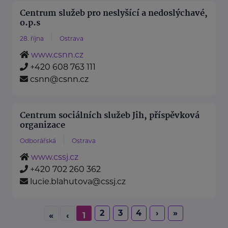
Centrum služeb pro neslyšící a nedoslýchavé,
o.p.s
28. října
Ostrava
www.csnn.cz
+420 608 763 111
csnn@csnn.cz
Centrum sociálních služeb Jih, příspěvková
organizace
Odborářská
Ostrava
www.cssj.cz
+420 702 260 362
lucie.blahutova@cssj.cz
2
3
4
›
»
«
‹
1