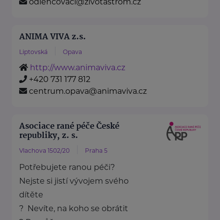
odlehcovaci@zivotastrom.cz
ANIMA VIVA z.s.
Liptovská
Opava
http://www.animaviva.cz
+420 731 177 812
centrum.opava@animaviva.cz
Asociace rané péče České
republiky, z. s.
Vlachova 1502/20
Praha 5
Potřebujete ranou péči?
Nejste si jistí vývojem svého
dítěte
? Nevíte, na koho se obrátit