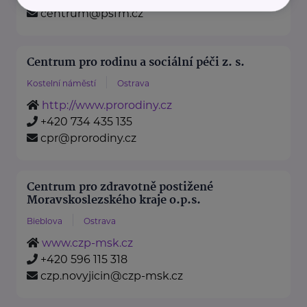
centrum@psfm.cz
Centrum pro rodinu a sociální péči z. s.
Kostelní náměstí
Ostrava
http://www.prorodiny.cz
+420 734 435 135
cpr@prorodiny.cz
Centrum pro zdravotně postižené
Moravskoslezského kraje o.p.s.
Bieblova
Ostrava
www.czp-msk.cz
+420 596 115 318
czp.novyjicin@czp-msk.cz