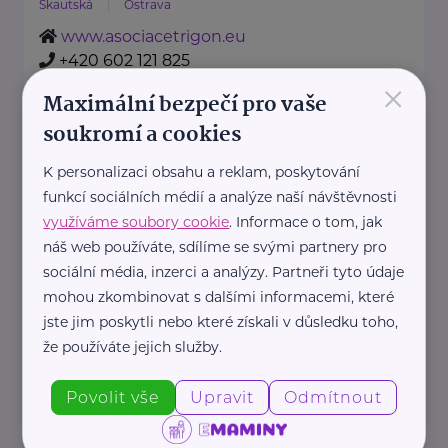
Skautská
Ostrava
www.asociacetrigon.eu
+420 602 121 825
×
jsekera@asocicetrigon.eu
Maximální bezpečí pro vaše
soukromí a cookies
Bruntálská dílna Polárka o.p.s.
K personalizaci obsahu a reklam, poskytování
nám. J. Žižky
Bruntál
funkcí sociálních médií a analýze naší návštěvnosti
www.polarkabruntal.cz
využíváme soubory cookie
. Informace o tom, jak
+420 554 725 255
náš web používáte, sdílíme se svými partnery pro
nela.hlavicova@polarkabruntal.cz
sociální média, inzerci a analýzy. Partneři tyto údaje
mohou zkombinovat s dalšími informacemi, které
jste jim poskytli nebo které získali v důsledku toho,
Centrum pečovatelské služby Frýdek-Místek,
že používáte jejich služby.
příspěvková organizace
Zámecká
Frýdek-Místek
Povolit vše
Upravit
Odmítnout
http://www.psfm.cz
+420 558 630 816