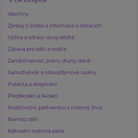
Dle kategorie
Všechny
Zprávy z úřadů a informace o dotacích
Výživa a zdravý vývoj dítěte
Zábava pro děti a rodiče
Zaměstnanost, právo, dluhy, daně
Samoživitelé a nízkopříjmové rodiny
Puberta a dospívání
Předškoláci a školáci
Rodičovství, partnerství a rodinný život
Nemoci dětí
Náhradní rodinná péče