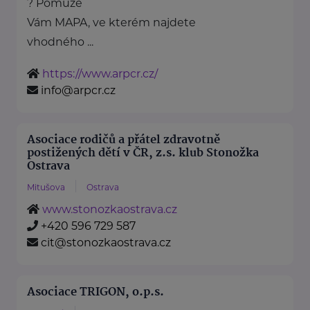
? Pomůže
Vám MAPA, ve kterém najdete
vhodného ...
https://www.arpcr.cz/
info@arpcr.cz
Asociace rodičů a přátel zdravotně
postižených dětí v ČR, z.s. klub Stonožka
Ostrava
Mitušova
Ostrava
www.stonozkaostrava.cz
+420 596 729 587
cit@stonozkaostrava.cz
Asociace TRIGON, o.p.s.