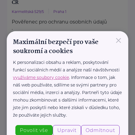
ČR
Karmelitská 529/5
Praha 1
Pověřenec pro ochranu osobních údajů
:
×
Mgr. Šárka Jílková,
Maximální bezpečí pro vaše
+420 234 811 105, gdpr@msmt.cz
soukromí a cookies
Příslušná osoba dle zákona o ochraně
K personalizaci obsahu a reklam, poskytování
oznamovatelů
funkcí sociálních médií a analýze naší návštěvnosti
: Mgr. ...
využíváme soubory cookie
. Informace o tom, jak
náš web používáte, sdílíme se svými partnery pro
https://www.msmt.cz/
sociální média, inzerci a analýzy. Partneři tyto údaje
+420 234 811 111
mohou zkombinovat s dalšími informacemi, které
posta@msmt.cz
jste jim poskytli nebo které získali v důsledku toho,
že používáte jejich služby.
Ministerstvo zahraničních věcí ČR
Povolit vše
Upravit
Odmítnout
Loretánské náměstí 5
Praha 1 – Hradčany