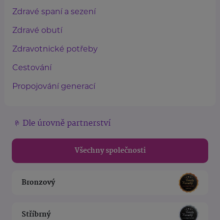
Zdravé spaní a sezení
Zdravé obutí
Zdravotnické potřeby
Cestování
Propojování generací
Dle úrovně partnerství
Všechny společnosti
Bronzový
Stříbrný