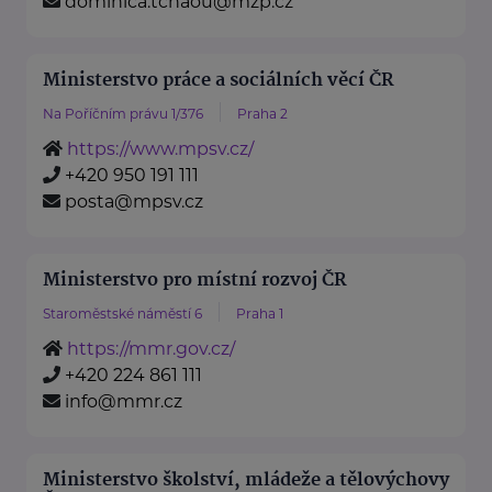
dominica.tchaou@mzp.cz
Ministerstvo práce a sociálních věcí ČR
Na Poříčním právu 1/376
Praha 2
https://www.mpsv.cz/
+420 950 191 111
posta@mpsv.cz
Ministerstvo pro místní rozvoj ČR
Staroměstské náměstí 6
Praha 1
https://mmr.gov.cz/
+420 224 861 111
info@mmr.cz
Ministerstvo školství, mládeže a tělovýchovy