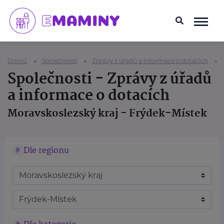
Domů
Společnosti
Zprávy z úřadů a informace o dotacích
Společnosti - Zprávy z úřadů
a informace o dotacích
Moravskoslezský kraj - Frýdek-Místek
Dle regionu