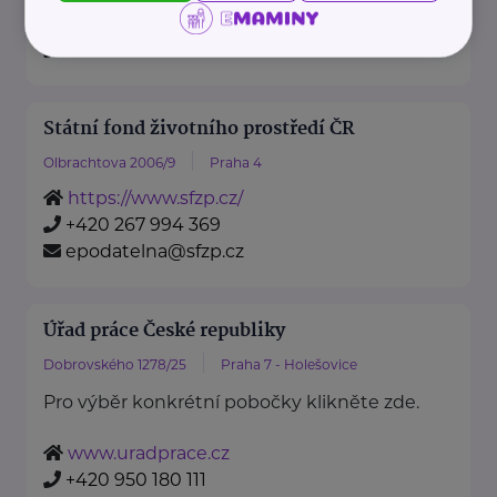
https://www.mzv.cz/
+420 222 264 222
Státní fond životního prostředí ČR
Olbrachtova 2006/9
Praha 4
https://www.sfzp.cz/
+420 267 994 369
epodatelna@sfzp.cz
Úřad práce České republiky
Dobrovského 1278/25
Praha 7 - Holešovice
Pro výběr konkrétní pobočky klikněte zde.
www.uradprace.cz
+420 950 180 111