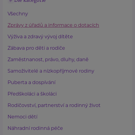
Dle kategorie
Všechny
Zprávy z úřadů a informace o dotacích
Výživa a zdravý vývoj dítěte
Zábava pro děti a rodiče
Zaměstnanost, právo, dluhy, daně
Samoživitelé a nízkopříjmové rodiny
Puberta a dospívání
Předškoláci a školáci
Rodičovství, partnerství a rodinný život
Nemoci dětí
Náhradní rodinná péče