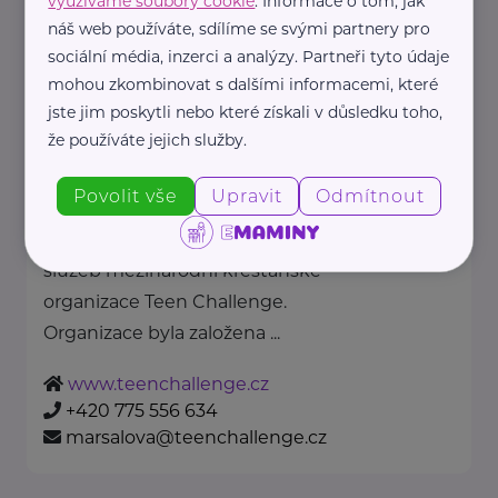
využíváme soubory cookie
. Informace o tom, jak
https://www.policie.cz/
náš web používáte, sdílíme se svými partnery pro
+420 974 811 111
sociální média, inzerci a analýzy. Partneři tyto údaje
pp.tisk@pcr.cz
mohou zkombinovat s dalšími informacemi, které
jste jim poskytli nebo které získali v důsledku toho,
Teen Challenge International ČR
že používáte jejich služby.
Cejl 18
Brno
Povolit vše
Upravit
Odmítnout
Teen Challenge ČR patří do sítě
služeb mezinárodní křesťanské
organizace Teen Challenge.
Organizace byla založena ...
www.teenchallenge.cz
+420 775 556 634
marsalova@teenchallenge.cz