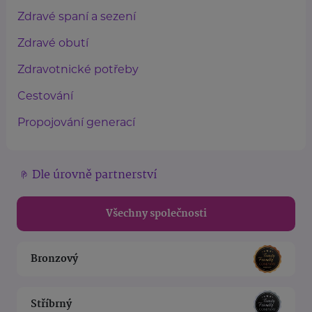
Zdravé spaní a sezení
Zdravé obutí
Zdravotnické potřeby
Cestování
Propojování generací
Dle úrovně partnerství
Všechny společnosti
Bronzový
Stříbrný