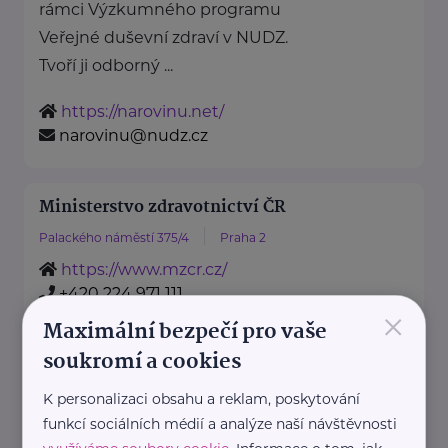
rámci Výzkumného programu
Veřejné duševní zdraví v NUDZ.
Tvoří ji odborný ...
https://narovinu.net/
narovinu@nudz.cz
Ministerstvo zdravotnictví ČR
Palackého náměstí 375/4
Praha 2
https://www.mzcr.cz/
+420 224 971 111
×
mzcr@mzcr.cz
Maximální bezpečí pro vaše
soukromí a cookies
Policie ČR
K personalizaci obsahu a reklam, poskytování
Strojnická 27
Praha 7 - Holešovice
funkcí sociálních médií a analýze naší návštěvnosti