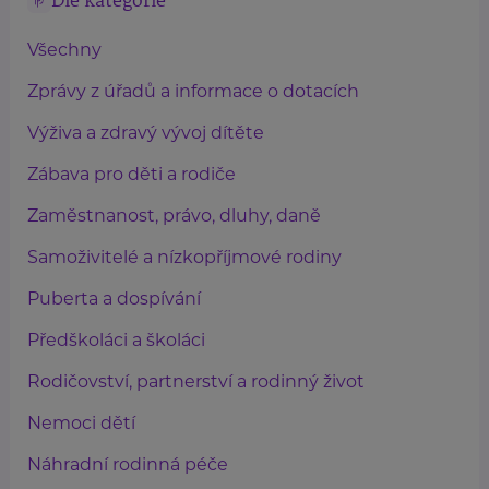
Dle kategorie
Všechny
Zprávy z úřadů a informace o dotacích
Výživa a zdravý vývoj dítěte
Zábava pro děti a rodiče
Zaměstnanost, právo, dluhy, daně
Samoživitelé a nízkopříjmové rodiny
Puberta a dospívání
Předškoláci a školáci
Rodičovství, partnerství a rodinný život
Nemoci dětí
Náhradní rodinná péče