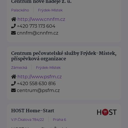
Centrum nové naděje z. ú.
Palackého
Frýdek-Místek
http://www.cnnfm.cz
+420 773 173 604
cnnfm@cnnfm.cz
Centrum pečovatelské služby Frýdek-Místek,
příspěvková organizace
Zámecká
Frýdek-Místek
http://www.psfm.cz
+420 558 630 816
centrum@psfm.cz
HOST Home-Start
V.P.Čkalova 784/22
Praha 6