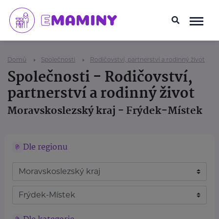
Domů
Společnosti
Rodičovství, partnerství a rodinný život
Společnosti - Rodičovství,
partnerství a rodinný život
Moravskoslezský kraj - Frýdek-Místek
Dle regionu