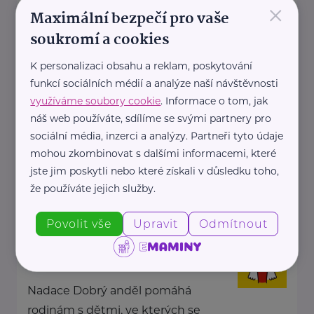
×
Maximální bezpečí pro vaše
U Zámku 5
Smečno
soukromí a cookies
Jsme nestátní nezisková
organizace
K personalizaci obsahu a reklam, poskytování
, která se již více než 25 let
funkcí sociálních médií a analýze naší návštěvnosti
zaměřuje na podporu rodin, ...
využíváme soubory cookie
. Informace o tom, jak
náš web používáte, sdílíme se svými partnery pro
sociální média, inzerci a analýzy. Partneři tyto údaje
https://www.kolpingsmecno.cz/
mohou zkombinovat s dalšími informacemi, které
+420 777 558 778
jste jim poskytli nebo které získali v důsledku toho,
že používáte jejich služby.
ludmila.janzurova@kolpingsmecno.cz
Povolit vše
Upravit
Odmítnout
Nadace Dobrý anděl
Holečkova 3331/37
Praha 5
Nadace Dobrý anděl pomáhá
rodinám s dětmi, ve kterých se