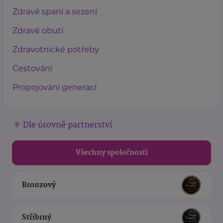
Zdravé spaní a sezení
Zdravé obutí
Zdravotnické potřeby
Cestování
Propojování generací
Dle úrovně partnerství
Všechny společnosti
Bronzový
Stříbrný