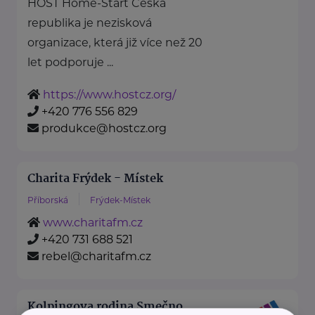
HOST Home-Start Česká
republika je nezisková
organizace, která již více než 20
let podporuje ...
https://www.hostcz.org/
+420 776 556 829
produkce@hostcz.org
Charita Frýdek - Místek
Příborská
Frýdek-Místek
www.charitafm.cz
+420 731 688 521
rebel@charitafm.cz
Kolpingova rodina Smečno