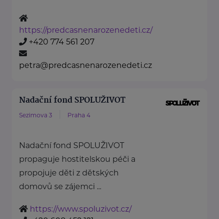
https://predcasnenarozenedeti.cz/
+420 774 561 207
petra@predcasnenarozenedeti.cz
Nadační fond SPOLUŽIVOT
Sezimova 3
Praha 4
Nadační fond SPOLUŽIVOT
propaguje hostitelskou péči a
propojuje děti z dětských
domovů se zájemci ...
https://www.spoluzivot.cz/