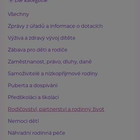
Dle kategorie
Všechny
Zprávy z úřadů a informace o dotacích
Výživa a zdravý vývoj dítěte
Zábava pro děti a rodiče
Zaměstnanost, právo, dluhy, daně
Samoživitelé a nízkopříjmové rodiny
Puberta a dospívání
Předškoláci a školáci
Rodičovství, partnerství a rodinný život
Nemoci dětí
Náhradní rodinná péče