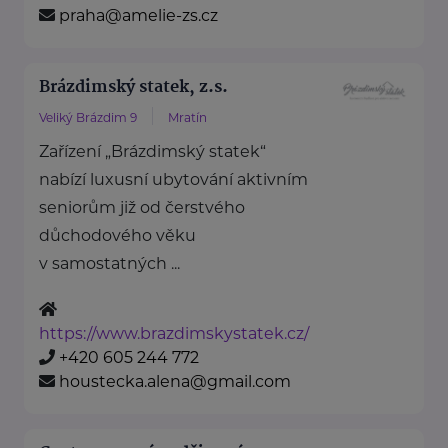
praha@amelie-zs.cz
Brázdimský statek, z.s.
Veliký Brázdim 9
Mratín
Zařízení „Brázdimský statek“
nabízí luxusní ubytování aktivním
seniorům již od čerstvého
důchodového věku
v samostatných ...
https://www.brazdimskystatek.cz/
+420 605 244 772
houstecka.alena@gmail.com