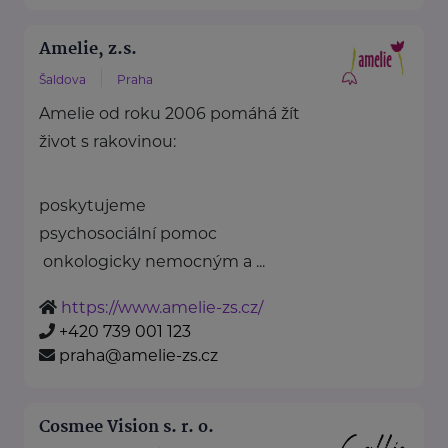
Amelie, z.s.
Šaldova
Praha
Amelie od roku 2006 pomáhá žít
život s rakovinou:
poskytujeme
psychosociální pomoc
onkologicky nemocným a ...
https://www.amelie-zs.cz/
+420 739 001 123
praha@amelie-zs.cz
Cosmee Vision s. r. o.