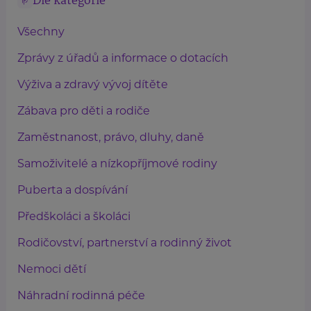
Dle kategorie
Všechny
Zprávy z úřadů a informace o dotacích
Výživa a zdravý vývoj dítěte
Zábava pro děti a rodiče
Zaměstnanost, právo, dluhy, daně
Samoživitelé a nízkopříjmové rodiny
Puberta a dospívání
Předškoláci a školáci
Rodičovství, partnerství a rodinný život
Nemoci dětí
Náhradní rodinná péče