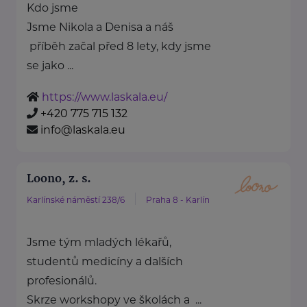
Kdo jsme
Jsme Nikola a Denisa a náš
příběh začal před 8 lety, kdy jsme
se jako ...
https://www.laskala.eu/
+420 775 715 132
info@laskala.eu
Loono, z. s.
Karlínské náměstí 238/6
Praha 8 - Karlín
Jsme tým mladých lékařů,
studentů medicíny a dalších
profesionálů.
Skrze workshopy ve školách a ...