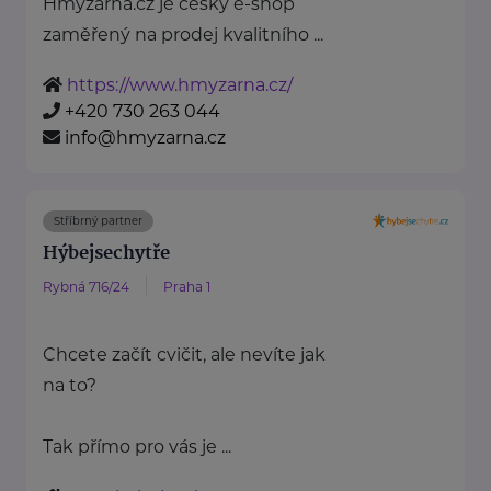
Hmyzárna.cz je český e-shop
zaměřený na prodej kvalitního ...
https://www.hmyzarna.cz/
+420 730 263 044
info@hmyzarna.cz
Stříbrný partner
Hýbejsechytře
Rybná 716/24
Praha 1
Chcete začít cvičit, ale nevíte jak
na to?
Tak přímo pro vás je ...