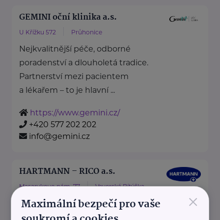
GEMINI oční klinika a.s.
U Křížku 572
Průhonice
Nejkvalitnější péče, odborné
poradenství a dlouholetá tradice.
Partnerství mezi pacientem
a lékařem – to je hlavní ...
https://www.gemini.cz/
+420 577 202 202
info@gemini.cz
HARTMANN – RICO a.s.
Masarykovo nám. 77
Veverská Bítýška
×
Maximální bezpečí pro vaše
soukromí a cookies