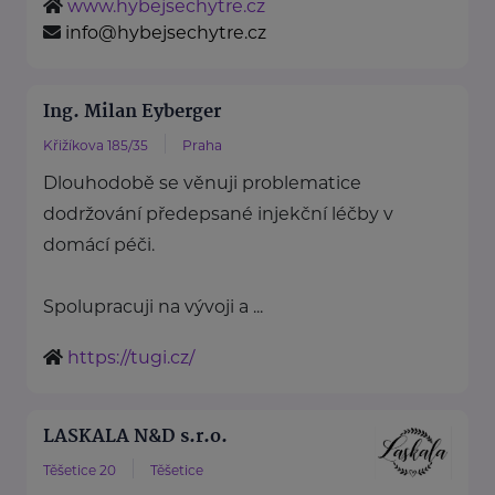
www.hybejsechytre.cz
info@hybejsechytre.cz
Ing. Milan Eyberger
Křižíkova 185/35
Praha
Dlouhodobě se věnuji problematice
dodržování předepsané injekční léčby v
domácí péči.
Spolupracuji na vývoji a ...
https://tugi.cz/
LASKALA N&D s.r.o.
Těšetice 20
Těšetice