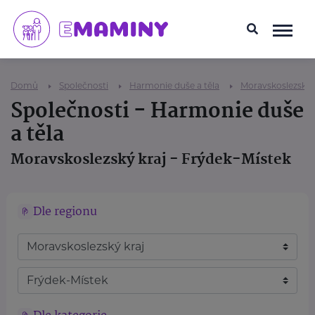
Domů
Společnosti
Harmonie duše a těla
Moravskoslezský 
Společnosti - Harmonie duše
a těla
Moravskoslezský kraj - Frýdek-Místek
Dle regionu