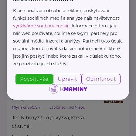
HARTMANN je odborník na
K personalizaci obsahu a reklam, poskytování
zdravotnické pomůcky a
funkcí sociálních médií a analýze naší návštěvnosti
hygienická řešení s dlouholetou
využíváme soubory cookie
. Informace o tom, jak
tradicí.
náš web používáte, sdílíme se svými partnery pro
Zaměřuje ...
sociální média, inzerci a analýzy. Partneři tyto údaje
mohou zkombinovat s dalšími informacemi, které
jste jim poskytli nebo které získali v důsledku toho,
https://hartmanndirect.com/cs-cz
že používáte jejich služby.
+420 800 100 150
info@hartmanndirect.cz
Povolit vše
Upravit
Odmítnout
Hmyzárna.cz
Mlýnská 350/24
Jablonec nad Nisou
Jedlý hmyz? To je výzva, která
chutná!