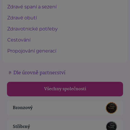
Zdravé spaní a sezení
Zdravé obutí
Zdravotnické potřeby
Cestování
Propojování generací
Dle úrovně partnerství
Všechny společnosti
Bronzový
Stříbrný