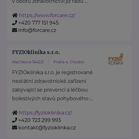
v oboru zdravotnictví již řadu ...
https://www.forcare.cz/
+420 777 151 945
info@forcare.cz
FYZIOklinika s.r.o.
Machkova 1642/2
Praha 4, Chodov
FYZIOklinika s.r.o. je registrované
nestátní zdravotnické zařízení
zabývající se prevencí a léčbou
bolestivých stavů pohybového ...
https://fyzioklinika.cz/
+420 723 299 993
kontakt@fyzioklinka.cz