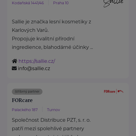
Kodaňská 1441/46
Praha 10
Sallie je značka lesní kosmetiky z
Karlových Varů.
Propojuje kvalitní přírodní
ingredience, blahodárné účinky ...
https://sallie.cz/
info@sallie.cz
Stříbrný partner
FORcare
Palackého 187
Turnov
Společnost Distribuce PZT, s. r. o.
patří mezi spolehlivé partnery