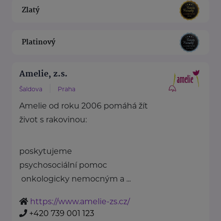
Zlatý
Platinový
Amelie, z.s.
Šaldova
Praha
Amelie od roku 2006 pomáhá žít
život s rakovinou:
poskytujeme
psychosociální pomoc
onkologicky nemocným a ...
https://www.amelie-zs.cz/
+420 739 001 123