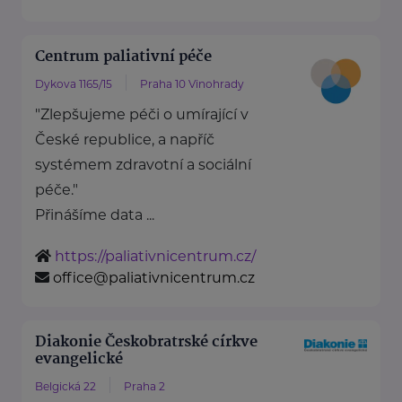
Centrum paliativní péče
Dykova 1165/15
Praha 10 Vinohrady
"Zlepšujeme péči o umírající v
České republice, a napříč
systémem zdravotní a sociální
péče."
Přinášíme data ...
https://paliativnicentrum.cz/
office@paliativnicentrum.cz
Diakonie Českobratrské církve
evangelické
Belgická 22
Praha 2