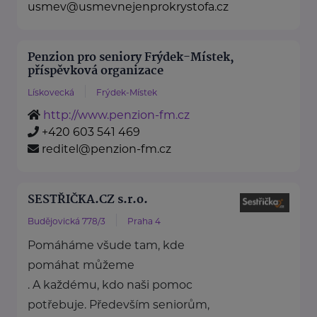
usmev@usmevnejenprokrystofa.cz
Penzion pro seniory Frýdek-Místek,
příspěvková organizace
Lískovecká
Frýdek-Místek
http://www.penzion-fm.cz
+420 603 541 469
reditel@penzion-fm.cz
SESTŘIČKA.CZ s.r.o.
Budějovická 778/3
Praha 4
Pomáháme všude tam, kde
pomáhat můžeme
. A každému, kdo naši pomoc
potřebuje. Především seniorům,