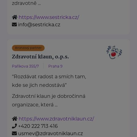
zdravotně ...
https://www.sestricka.cz/
info@sestricka.cz
Bronzový partner
Zdravotní klaun, o.p.s.
Paříkova 355/7
Praha 9
“Rozdávat radost a smích tam,
kde se jich nedostává”
Zdravotní klaun je dobročinná
organizace, která ...
https://www.zdravotniklaun.cz/
+420 222 713 416
usmev@zdravotniklaun.cz