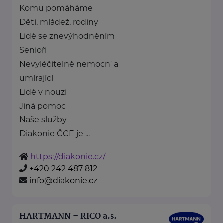
Komu pomáháme
Děti, mládež, rodiny
Lidé se znevýhodněním
Senioři
Nevyléčitelně nemocní a
umírající
Lidé v nouzi
Jiná pomoc
Naše služby
Diakonie ČCE je ...
https://diakonie.cz/
+420 242 487 812
info@diakonie.cz
HARTMANN – RICO a.s.