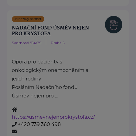
Bronzový partner
NADAČNÍ FOND ÚSMĚV NEJEN
PRO KRYŠTOFA
Svornosti 914/29
Praha 5
Opora pro pacienty s
onkologickým onemocněním a
jejich rodiny
Posláním Nadačního fondu
Úsměv nejen pro ...
https://usmevnejenprokrystofa.cz/
+420 739 360 498