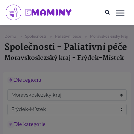
Domů
Společnosti
Paliativní péče
Moravskoslezský kraj
Společnosti - Paliativní péče
Moravskoslezský kraj - Frýdek-Místek
Dle regionu
Dle kategorie