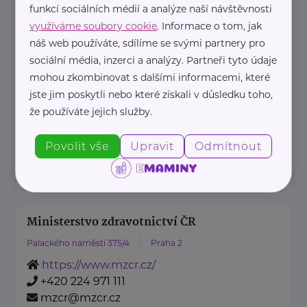
funkcí sociálních médií a analýze naší návštěvnosti
www.hospic.cz
využíváme soubory cookie
. Informace o tom, jak
+420 595 538 111
náš web používáte, sdílíme se svými partnery pro
info@hospicfm.cz
sociální média, inzerci a analýzy. Partneři tyto údaje
mohou zkombinovat s dalšími informacemi, které
jste jim poskytli nebo které získali v důsledku toho,
Charita Frýdek - Místek
že používáte jejich služby.
Příborská
Frýdek-Místek
www.charitafm.cz
Povolit vše
Upravit
Odmítnout
+420 731 688 521
rebel@charitafm.cz
Ministerstvo zdravotnictví ČR
Palackého náměstí 375/4
Praha 2
https://www.mzcr.cz/
+420 224 971 111
mzcr@mzcr.cz