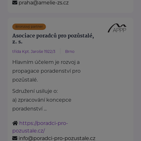
praha@amelie-zs.cz
Bronzový partner
Asociace poradců pro pozůstalé,
z. s.
třída Kpt. Jaroše 1922/3
Brno
Hlavním účelem je rozvoj a
propagace poradenství pro
pozůstalé.
Sdružení usiluje o:
a) zpracování koncepce
poradenství ...
https://poradci-pro-
pozustale.cz/
info@poradci-pro-pozustale.cz