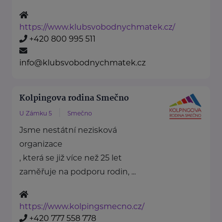
https://www.klubsvobodnychmatek.cz/
+420 800 995 511
info@klubsvobodnychmatek.cz
Kolpingova rodina Smečno
U Zámku 5
Smečno
Jsme nestátní nezisková
organizace
, která se již více než 25 let
zaměřuje na podporu rodin, ...
https://www.kolpingsmecno.cz/
+420 777 558 778