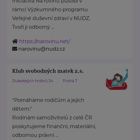
Iniciativa Na rovinu působí v
rámci Výzkumného programu
Veřejné duševní zdraví v NUDZ.
Tvoří ji odborný ...
https://narovinu.net/
narovinu@nudz.cz
Klub svobodných matek z.s.
Dukelských hrdinů 34
Praha 7
"Pomáháme rodičům a jejich
dětem."
Rodinám samoživitelů z celé ČR
poskytujeme finanční, materiální,
odbornou právní ...