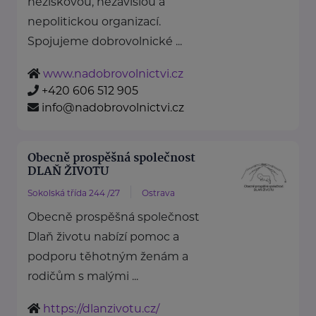
neziskovou, nezávislou a
nepolitickou organizací.
Spojujeme dobrovolnické ...
www.nadobrovolnictvi.cz
+420 606 512 905
info@nadobrovolnictvi.cz
Obecně prospěšná společnost
DLAŇ ŽIVOTU
Sokolská třída 244 /27
Ostrava
Obecně prospěšná společnost
Dlaň životu nabízí pomoc a
podporu těhotným ženám a
rodičům s malými ...
https://dlanzivotu.cz/