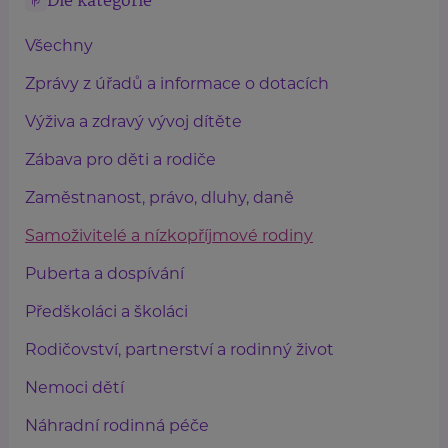
Dle kategorie
Všechny
Zprávy z úřadů a informace o dotacích
Výživa a zdravý vývoj dítěte
Zábava pro děti a rodiče
Zaměstnanost, právo, dluhy, daně
Samoživitelé a nízkopříjmové rodiny
Puberta a dospívání
Předškoláci a školáci
Rodičovství, partnerství a rodinný život
Nemoci dětí
Náhradní rodinná péče