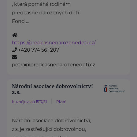
, která pomáhá rodinám
předčasně narozených dětí.
Fond ...
https://predcasnenarozenedeti.cz/
+420 774 561 207
petra@predcasnenarozenedeti.cz
Národní asociace dobrovolnictví
z.s.
Kaznějovská 1517/51
Plzeň
Národní asociace dobrovolnictví,
z.s. je zastřešující dobrovolnou,