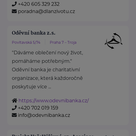
+420 605 329 232
poradna@dlanzivotu.cz
Oděvní banka z.s.
Povltavská 5/74
Praha 7 – Troja
"Dáváme oblečení nový život,
pomáháme potřebným."
Oděvní banka je charitativní
organizace, která každoročně
poskytuje více ...
https://www.odevnibanka.cz/
+420 702 019 159
info@odevnibanka.cz