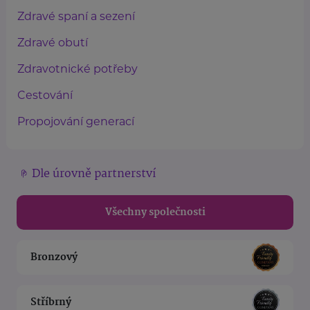
Zdravé spaní a sezení
Zdravé obutí
Zdravotnické potřeby
Cestování
Propojování generací
Dle úrovně partnerství
Všechny společnosti
Bronzový
Stříbrný