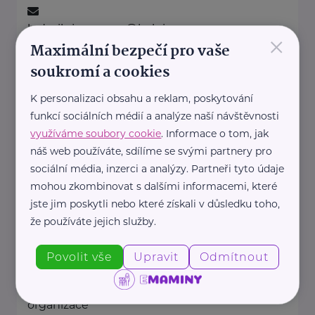
ludmila.janzurova@kolpingsmecno.cz
×
Maximální bezpečí pro vaše
soukromí a cookies
Ministerstvo práce a sociálních věcí ČR
K personalizaci obsahu a reklam, poskytování
Na Poříčním právu 1/376
Praha 2
funkcí sociálních médií a analýze naší návštěvnosti
https://www.mpsv.cz/
využíváme soubory cookie
. Informace o tom, jak
+420 950 191 111
náš web používáte, sdílíme se svými partnery pro
posta@mpsv.cz
sociální média, inzerci a analýzy. Partneři tyto údaje
mohou zkombinovat s dalšími informacemi, které
jste jim poskytli nebo které získali v důsledku toho,
Nadační fond pro předčasně
narozené děti
že používáte jejich služby.
Podolské nábřeží 157/36
Praha 4
Povolit vše
Upravit
Odmítnout
Nadační fond pro předčasně
narozené děti je nezisková
organizace