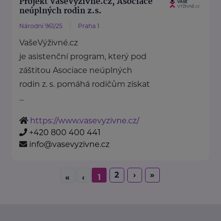
Projekt VašeVýživné.cz, Asociace
neúplných rodin z.s.
Národní 961/25
Praha 1
VašeVýživné.cz
je asistenční program, který pod
záštitou Asociace neúplných
rodin z. s. pomáhá rodičům získat
...
https://www.vasevyzivne.cz/
+420 800 400 441
info@vasevyzivne.cz
2
›
»
«
‹
1