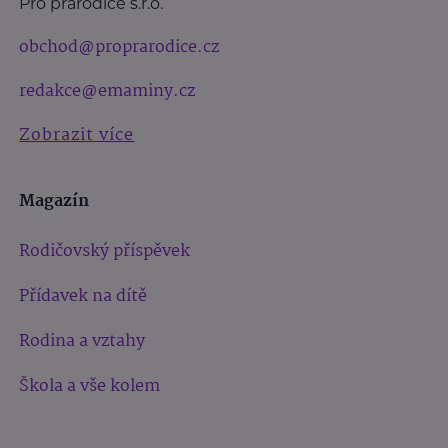
Pro prarodiče s.r.o.
obchod@proprarodice.cz
redakce@emaminy.cz
Zobrazit více
Magazín
Rodičovský příspěvek
Přídavek na dítě
Rodina a vztahy
Škola a vše kolem