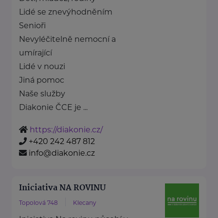
Lidé se znevýhodněním
Senioři
Nevyléčitelně nemocní a
umírající
Lidé v nouzi
Jiná pomoc
Naše služby
Diakonie ČCE je ...
https://diakonie.cz/
+420 242 487 812
info@diakonie.cz
Iniciativa NA ROVINU
Topolová 748
Klecany