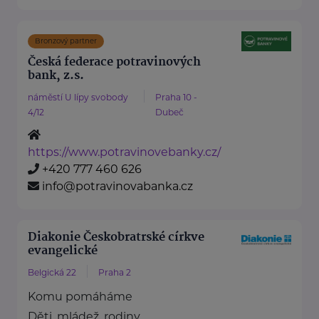
Bronzový partner
Česká federace potravinových
bank, z.s.
náměstí U lípy svobody
Praha 10 -
4/12
Dubeč
https://www.potravinovebanky.cz/
+420 777 460 626
info@potravinovabanka.cz
Diakonie Českobratrské církve
evangelické
Belgická 22
Praha 2
Komu pomáháme
Děti, mládež, rodiny