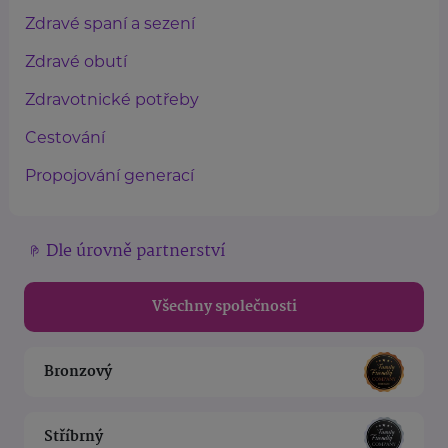
Zdravé spaní a sezení
Zdravé obutí
Zdravotnické potřeby
Cestování
Propojování generací
Dle úrovně partnerství
Všechny společnosti
Bronzový
Stříbrný