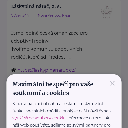
Láskyplná náruč, z. s.
V Aleji 544
Nová Ves pod Pleší
Jsme jediná česká organizace pro
adoptivní rodiny.
Tvoříme komunitu adoptivních
rodičů, která sdílí radosti, ...
https://laskyplnanaruc.cz/
+420 724 943 794
×
Maximální bezpečí pro vaše
info@laskyplnanaruc.cz
soukromí a cookies
Nadační fond SPOLUŽIVOT
K personalizaci obsahu a reklam, poskytování
funkcí sociálních médií a analýze naší návštěvnosti
Sezimova 3
Praha 4
využíváme soubory cookie
. Informace o tom, jak
náš web používáte, sdílíme se svými partnery pro