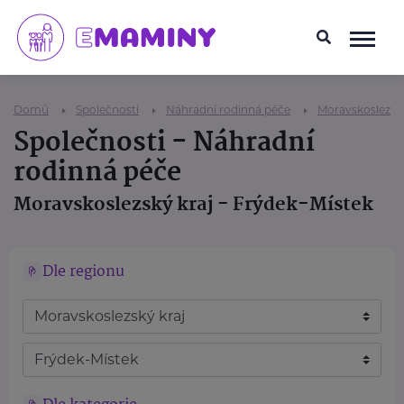
Domů
Společnosti
Náhradní rodinná péče
Moravskoslezský
Společnosti - Náhradní
rodinná péče
Moravskoslezský kraj - Frýdek-Místek
Dle regionu