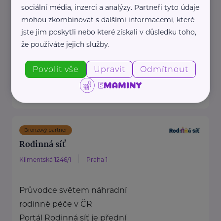
Nadační fond SPOLUŽIVOT
sociální média, inzerci a analýzy. Partneři tyto údaje
propaguje hostitelskou péči a
mohou zkombinovat s dalšími informacemi, které
jste jim poskytli nebo které získali v důsledku toho,
propojuje děti z dětských
že používáte jejich služby.
domovů se zájemci ...
https://www.spoluzivot.cz/
Povolit vše
Upravit
Odmítnout
+420 608 452 121
info@spoluzivot.cz
Bronzový partner
Rodinná síť
Klimentská 1246/1
Praha 1
Průvodce světem náhradní
rodinné péče v ČR
Portál Rodinná síť je přední