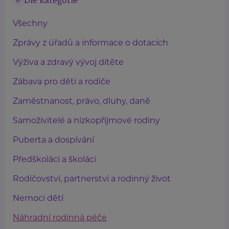
Dle kategorie
Všechny
Zprávy z úřadů a informace o dotacích
Výživa a zdravý vývoj dítěte
Zábava pro děti a rodiče
Zaměstnanost, právo, dluhy, daně
Samoživitelé a nízkopříjmové rodiny
Puberta a dospívání
Předškoláci a školáci
Rodičovství, partnerství a rodinný život
Nemoci dětí
Náhradní rodinná péče