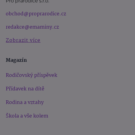
Pro prarodiče s.r.o.
obchod@proprarodice.cz
redakce@emaminy.cz
Zobrazit více
Magazín
Rodičovský příspěvek
Přídavek na dítě
Rodina a vztahy
Škola a vše kolem