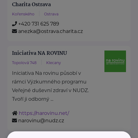
Charita Ostrava
Kořenského
Ostrava
+420 731 625 789
anezka@ostrava.charita.cz
Iniciativa NA ROVINU
Topolová 748
Klecany
Iniciativa Na rovinu působí v
rámci Výzkumného programu
Veřejné duševní zdraví v NUDZ.
Tvoří ji odborný ...
https://narovinu.net/
narovinu@nudz.cz