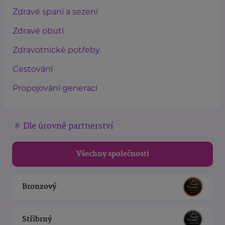
Zdravé spaní a sezení
Zdravé obutí
Zdravotnické potřeby
Cestování
Propojování generací
Dle úrovně partnerství
Všechny společnosti
Bronzový
Stříbrný