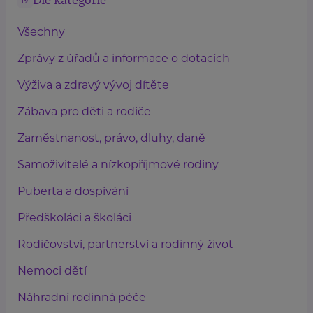
Dle kategorie
Všechny
Zprávy z úřadů a informace o dotacích
Výživa a zdravý vývoj dítěte
Zábava pro děti a rodiče
Zaměstnanost, právo, dluhy, daně
Samoživitelé a nízkopříjmové rodiny
Puberta a dospívání
Předškoláci a školáci
Rodičovství, partnerství a rodinný život
Nemoci dětí
Náhradní rodinná péče