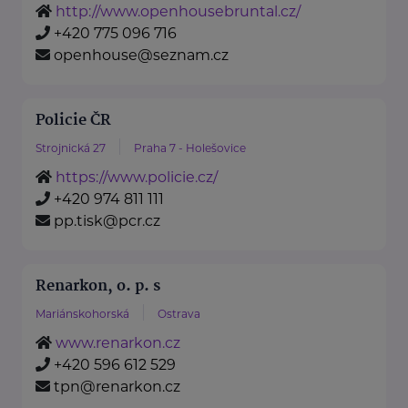
http://www.openhousebruntal.cz/
+420 775 096 716
openhouse@seznam.cz
Policie ČR
Strojnická 27
Praha 7 - Holešovice
https://www.policie.cz/
+420 974 811 111
pp.tisk@pcr.cz
Renarkon, o. p. s
Mariánskohorská
Ostrava
www.renarkon.cz
+420 596 612 529
tpn@renarkon.cz