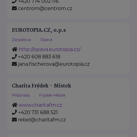
+420 774 002 116
centrom@centrom.cz
EUROTOPIA.CZ, o.p.s
Zacpalova
Opava
http://opava.eurotopia.cz/
+420 608 883 618
jana.fischerova@eurotopia.cz
Charita Frýdek - Místek
Příborská
Frýdek-Místek
www.charitafm.cz
+420 731 688 521
rebel@charitafm.cz