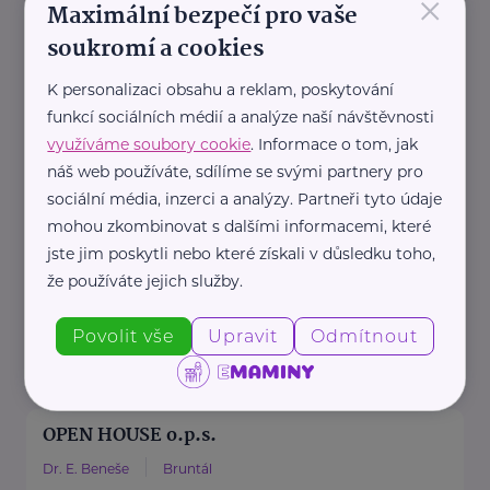
×
Maximální bezpečí pro vaše
Krizové a kontaktní centrum ""Pod
slunečníkem"" o.p.s
soukromí a cookies
Hradecká
Opava
K personalizaci obsahu a reklam, poskytování
https://www.podslunecnikem.cz/
funkcí sociálních médií a analýze naší návštěvnosti
+420 553 718 487
využíváme soubory cookie
. Informace o tom, jak
k.centrum@seznam.cz
náš web používáte, sdílíme se svými partnery pro
sociální média, inzerci a analýzy. Partneři tyto údaje
mohou zkombinovat s dalšími informacemi, které
Ministerstvo zdravotnictví ČR
jste jim poskytli nebo které získali v důsledku toho,
Palackého náměstí 375/4
Praha 2
že používáte jejich služby.
https://www.mzcr.cz/
+420 224 971 111
Povolit vše
Upravit
Odmítnout
mzcr@mzcr.cz
OPEN HOUSE o.p.s.
Dr. E. Beneše
Bruntál