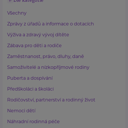
Dle kategorie
Všechny
Zprávy z úřadů a informace o dotacích
Výživa a zdravý vývoj dítěte
Zábava pro děti a rodiče
Zaměstnanost, právo, dluhy, daně
Samoživitelé a nízkopříjmové rodiny
Puberta a dospívání
Předškoláci a školáci
Rodičovství, partnerství a rodinný život
Nemoci dětí
Náhradní rodinná péče