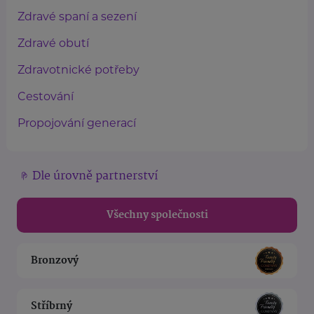
Zdravé spaní a sezení
Zdravé obutí
Zdravotnické potřeby
Cestování
Propojování generací
Dle úrovně partnerství
Všechny společnosti
Bronzový
Stříbrný