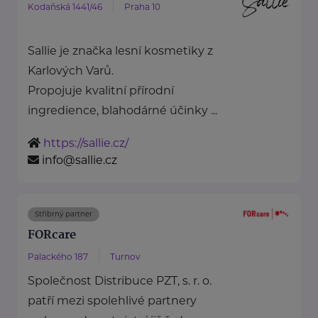
Kodaňská 1441/46
Praha 10
Sallie je značka lesní kosmetiky z
Karlových Varů.
Propojuje kvalitní přírodní
ingredience, blahodárné účinky ...
https://sallie.cz/
info@sallie.cz
Stříbrný partner
FORcare
Palackého 187
Turnov
Společnost Distribuce PZT, s. r. o.
patří mezi spolehlivé partnery