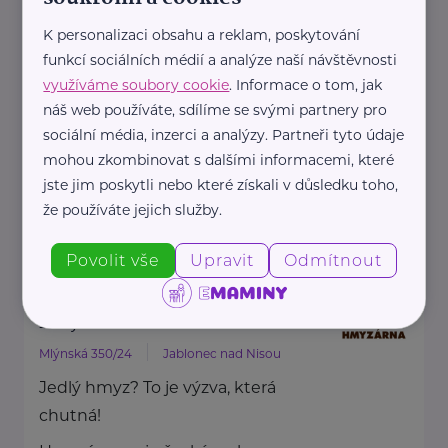
HARTMANN je odborník na
K personalizaci obsahu a reklam, poskytování
zdravotnické pomůcky a
funkcí sociálních médií a analýze naší návštěvnosti
hygienická řešení s dlouholetou
využíváme soubory cookie
. Informace o tom, jak
tradicí.
náš web používáte, sdílíme se svými partnery pro
Zaměřuje ...
sociální média, inzerci a analýzy. Partneři tyto údaje
mohou zkombinovat s dalšími informacemi, které
jste jim poskytli nebo které získali v důsledku toho,
https://hartmanndirect.com/cs-cz
že používáte jejich služby.
+420 800 100 150
info@hartmanndirect.cz
Povolit vše
Upravit
Odmítnout
Hmyzárna.cz
Mlýnská 350/24
Jablonec nad Nisou
Jedlý hmyz? To je výzva, která
chutná!