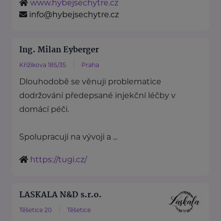
www.hybejsechytre.cz
info@hybejsechytre.cz
Ing. Milan Eyberger
Křižíkova 185/35
Praha
Dlouhodobě se věnuji problematice
dodržování předepsané injekční léčby v
domácí péči.
Spolupracuji na vývoji a ...
https://tugi.cz/
LASKALA N&D s.r.o.
Těšetice 20
Těšetice