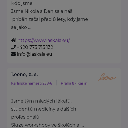
Kdo jsme
Jsme Nikola a Denisa a náš
příběh začal před 8 lety, kdy jsme
se jako ...
https://www.laskala.eu/
+420 775 715 132
info@laskala.eu
Loono, z. s.
Karlínské náměstí 238/6
Praha 8 - Karlín
Jsme tým mladých lékařů,
studentů medicíny a dalších
profesionálů.
Skrze workshopy ve školách a ...