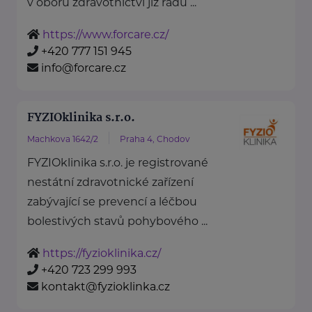
v oboru zdravotnictví již řadu ...
https://www.forcare.cz/
+420 777 151 945
info@forcare.cz
FYZIOklinika s.r.o.
Machkova 1642/2
Praha 4, Chodov
FYZIOklinika s.r.o. je registrované
nestátní zdravotnické zařízení
zabývající se prevencí a léčbou
bolestivých stavů pohybového ...
https://fyzioklinika.cz/
+420 723 299 993
kontakt@fyzioklinka.cz