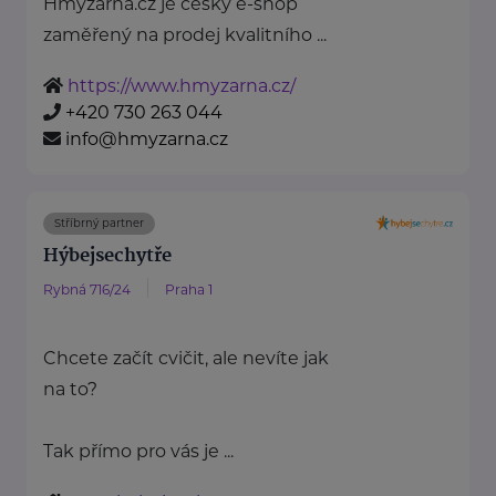
Hmyzárna.cz je český e-shop
zaměřený na prodej kvalitního ...
https://www.hmyzarna.cz/
+420 730 263 044
info@hmyzarna.cz
Stříbrný partner
Hýbejsechytře
Rybná 716/24
Praha 1
Chcete začít cvičit, ale nevíte jak
na to?
Tak přímo pro vás je ...