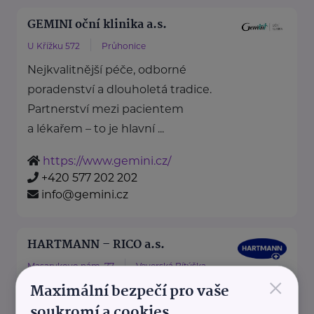
GEMINI oční klinika a.s.
U Křížku 572
Průhonice
Nejkvalitnější péče, odborné
poradenství a dlouholetá tradice.
Partnerství mezi pacientem
a lékařem – to je hlavní ...
https://www.gemini.cz/
+420 577 202 202
info@gemini.cz
HARTMANN – RICO a.s.
Masarykovo nám. 77
Veverská Bítýška
×
Maximální bezpečí pro vaše
soukromí a cookies