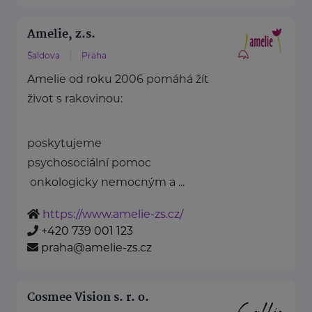
Amelie, z.s.
Šaldova
Praha
Amelie od roku 2006 pomáhá žít
život s rakovinou:
poskytujeme
psychosociální pomoc
onkologicky nemocným a ...
https://www.amelie-zs.cz/
+420 739 001 123
praha@amelie-zs.cz
Cosmee Vision s. r. o.