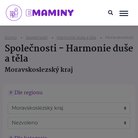
Domů
Společnosti
Harmonie duše a těla
Moravskoslezský 
Společnosti - Harmonie duše
a těla
Moravskoslezský kraj
Dle regionu