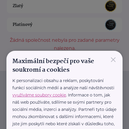
Zlatý
Platinový
Žádná společnost nebyla pro zadané parametry
nalezena.
×
Maximální bezpečí pro vaše
soukromí a cookies
K personalizaci obsahu a reklam, poskytování
Newsletter
funkcí sociálních médií a analýze naší návštěvnosti
využíváme soubory cookie
. Informace o tom, jak
Pravidelný přísun novinek, inspirace na každý den,
náš web používáte, sdílíme se svými partnery pro
podpora pro rodiče i sdílení zkušeností. Takový je
sociální média, inzerci a analýzy. Partneři tyto údaje
Newsletter webu eMaminy.cz. Přihlaste se k jeho
mohou zkombinovat s dalšími informacemi, které
jste jim poskytli nebo které získali v důsledku toho,
odběru a čtěte o tématech, které vám pomohou