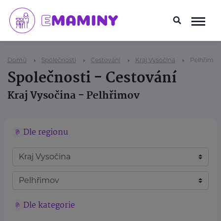
Domů
Společnosti
Cestování
Kraj Vysočina
Pelhřimov
Společnosti - Cestování
Kraj Vysočina - Pelhřimov
Dle regionu
Dle kategorie