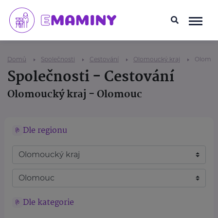
Domů
Společnosti
Cestování
Olomoucký kraj
Olomo
Společnosti - Cestování
Olomoucký kraj - Olomouc
Dle regionu
Dle kategorie