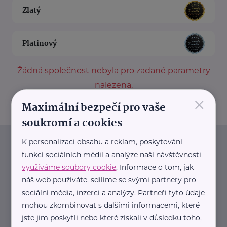
Zlatý
Platinový
Žádná společnost nebyla pro zadané parametry
nalezena.
×
Maximální bezpečí pro vaše
soukromí a cookies
K personalizaci obsahu a reklam, poskytování
Newsletter
funkcí sociálních médií a analýze naší návštěvnosti
využíváme soubory cookie
. Informace o tom, jak
Pravidelný přísun novinek, inspirace na každý den,
náš web používáte, sdílíme se svými partnery pro
podpora pro rodiče i sdílení zkušeností. Takový je
sociální média, inzerci a analýzy. Partneři tyto údaje
Newsletter webu eMaminy.cz. Přihlaste se k jeho
mohou zkombinovat s dalšími informacemi, které
jste jim poskytli nebo které získali v důsledku toho,
odběru a čtěte o tématech, které vám pomohou