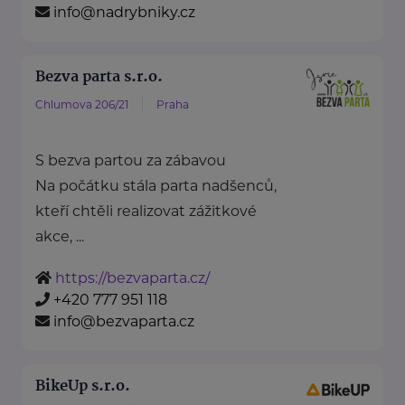
info@nadrybniky.cz
Bezva parta s.r.o.
Chlumova 206/21
Praha
S bezva partou za zábavou
Na počátku stála parta nadšenců,
kteří chtěli realizovat zážitkové
akce, ...
https://bezvaparta.cz/
+420 777 951 118
info@bezvaparta.cz
BikeUp s.r.o.