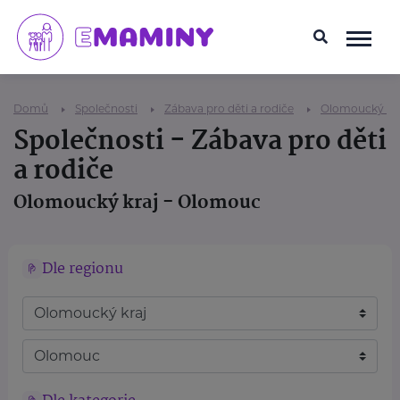
Domů
Společnosti
Zábava pro děti a rodiče
Olomoucký kr
Společnosti - Zábava pro děti
a rodiče
Olomoucký kraj - Olomouc
Dle regionu