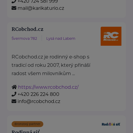
+420 724 581 999
mail@karikaturio.cz
RCobchod.cz
Švermova 782
Lysá nad Labem
RCobchod.cz je rodinný e-shop s
tradicí od roku 2007, který přináší
radost všem milovníkům ...
https://www.rcobchod.cz/
+420 226 224 800
info@rcobchod.cz
Bronzový partner
Rodinná síť