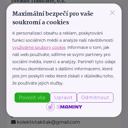
Divadlo Tramtarie, o.s.
×
Hynaisova 554/11
Olomouc
Maximální bezpečí pro vaše
divadlotramtarie.cz
soukromí a cookies
+420 734 252 672
info@divadlotramtarie.cz
K personalizaci obsahu a reklam, poskytování
funkcí sociálních médií a analýze naší návštěvnosti
využíváme soubory cookie
. Informace o tom, jak
kolektiv TAK i TAK
náš web používáte, sdílíme se svými partnery pro
sociální média, inzerci a analýzy. Partneři tyto údaje
Školní 378
Senohraby
mohou zkombinovat s dalšími informacemi, které
jste jim poskytli nebo které získali v důsledku toho,
Několik mladých umělců se dalo
že používáte jejich služby.
dohromady a vznikl tak kolektiv -
TAK i TAK. ...
Povolit vše
Upravit
Odmítnout
http://www.pixapro.cz/zivoziti/
+420 607 088 975
kolektivtakitak@gmail.com