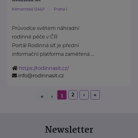
Klimentská 1246/1
Praha 1
Průvodce světem náhradní
rodinné péče v ČR
Portál Rodinná síť je přední
informační platforma zaměřená ...
https://rodinnasit.cz/
info@rodinnasit.cz
2
›
»
«
‹
1
Newsletter