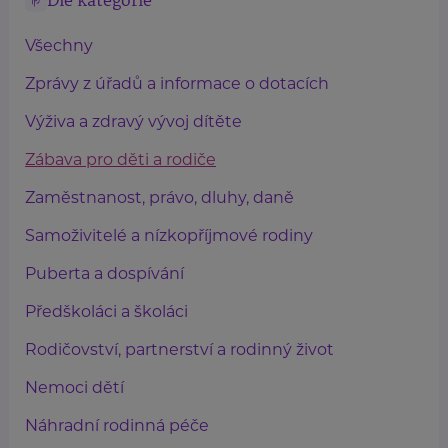
Dle kategorie
Všechny
Zprávy z úřadů a informace o dotacích
Výživa a zdravý vývoj dítěte
Zábava pro děti a rodiče
Zaměstnanost, právo, dluhy, daně
Samoživitelé a nízkopříjmové rodiny
Puberta a dospívání
Předškoláci a školáci
Rodičovství, partnerství a rodinný život
Nemoci dětí
Náhradní rodinná péče