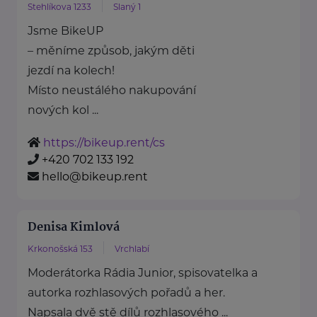
Stehlíkova 1233
Slaný 1
Jsme BikeUP
– měníme způsob, jakým děti
jezdí na kolech!
Místo neustálého nakupování
nových kol ...
https://bikeup.rent/cs
+420 702 133 192
hello@bikeup.rent
Denisa Kimlová
Krkonošská 153
Vrchlabí
Moderátorka Rádia Junior, spisovatelka a
autorka rozhlasových pořadů a her.
Napsala dvě stě dílů rozhlasového ...