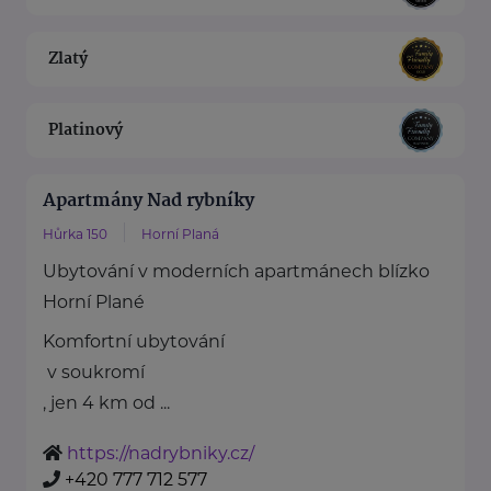
Zlatý
Platinový
Apartmány Nad rybníky
Hůrka 150
Horní Planá
Ubytování v moderních apartmánech blízko
Horní Plané
Komfortní ubytování
v soukromí
, jen 4 km od ...
https://nadrybniky.cz/
+420 777 712 577