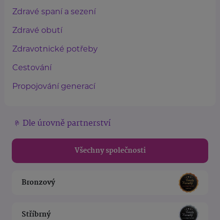
Zdravé spaní a sezení
Zdravé obutí
Zdravotnické potřeby
Cestování
Propojování generací
Dle úrovně partnerství
Všechny společnosti
Bronzový
Stříbrný