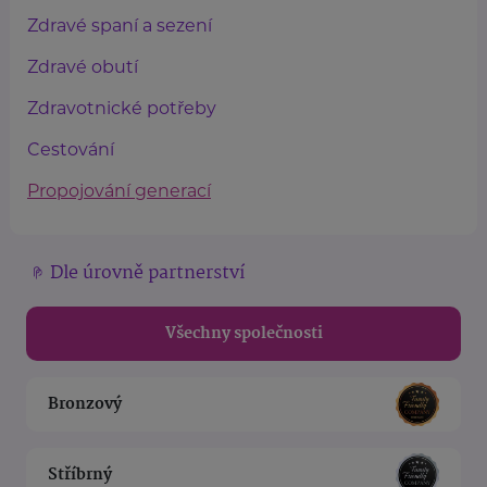
Zdravé spaní a sezení
Zdravé obutí
Zdravotnické potřeby
Cestování
Propojování generací
Dle úrovně partnerství
Všechny společnosti
Bronzový
Stříbrný