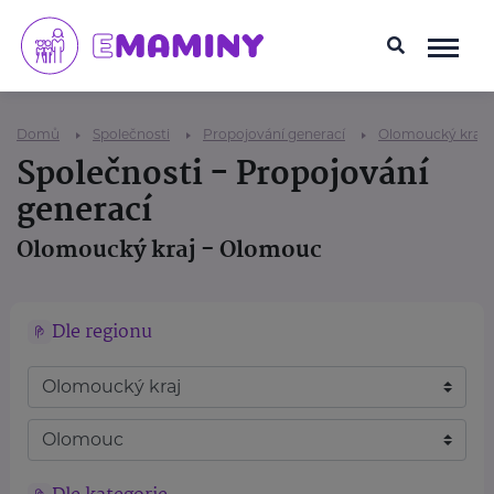
Domů
Společnosti
Propojování generací
Olomoucký kraj
Společnosti - Propojování
generací
Olomoucký kraj - Olomouc
Dle regionu