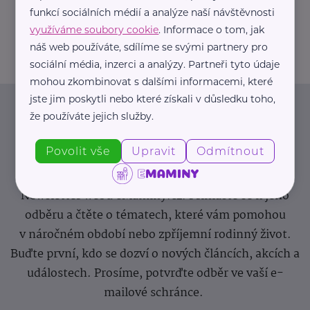
+420 605 244 772
funkcí sociálních médií a analýze naší návštěvnosti
houstecka.alena@gmail.com
využíváme soubory cookie
. Informace o tom, jak
náš web používáte, sdílíme se svými partnery pro
sociální média, inzerci a analýzy. Partneři tyto údaje
mohou zkombinovat s dalšími informacemi, které
jste jim poskytli nebo které získali v důsledku toho,
Newsletter
že používáte jejich služby.
Povolit vše
Upravit
Odmítnout
Pravidelný přísun novinek, inspirace na každý den,
podpora pro rodiče i sdílení zkušeností. Takový je
Newsletter webu eMaminy.cz. Přihlaste se k jeho
odběru a čtěte o tématech, které vám pomohou
v náročném období nebo zpříjemní rodinný život.
Buďte první, kdo se dozví o nových článcích, akcích a
událostech. Prosíme, potvrďte odběr ve vaší e-
mailové schránce.