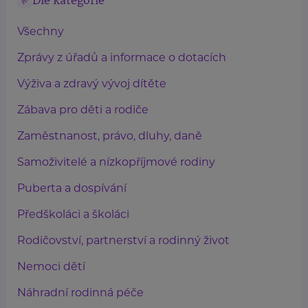
Dle kategorie
Všechny
Zprávy z úřadů a informace o dotacích
Výživa a zdravý vývoj dítěte
Zábava pro děti a rodiče
Zaměstnanost, právo, dluhy, daně
Samoživitelé a nízkopříjmové rodiny
Puberta a dospívání
Předškoláci a školáci
Rodičovství, partnerství a rodinný život
Nemoci dětí
Náhradní rodinná péče