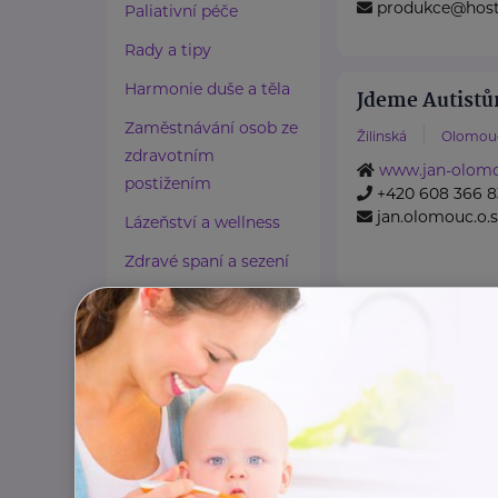
produkce@host
Paliativní péče
Rady a tipy
Harmonie duše a těla
Jdeme Autistů
Zaměstnávání osob ze
Žilinská
Olomou
zdravotním
www.jan-olomo
postižením
+420 608 366 8
jan.olomouc.o
Lázeňství a wellness
Zdravé spaní a sezení
Zdravé obutí
Kolpingova r
Zdravotnické potřeby
U Zámku 5
Sme
Cestování
Jsme nestátní nez
Propojování generací
, která se již více
podporu rodin, ...