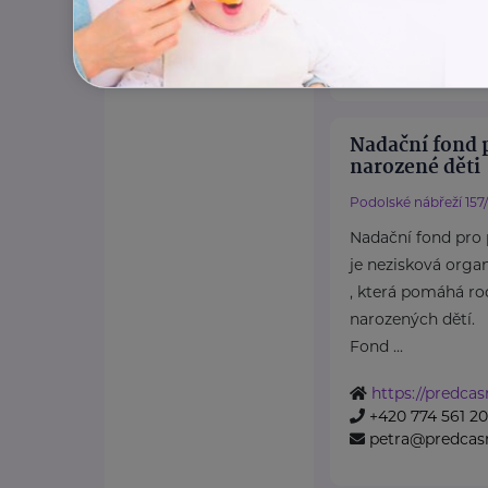
https://www.ko
+420 777 558 7
ludmila.janzu
Nadační fond 
narozené děti
Podolské nábřeží 157
Nadační fond pro 
je nezisková orga
, která pomáhá r
narozených dětí.
Fond ...
https://predcas
+420 774 561 2
petra@predcasn