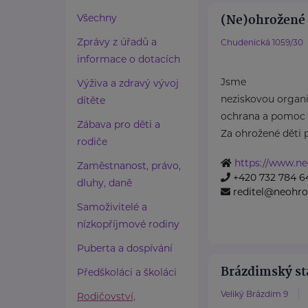
(Ne)ohrožené d
Všechny
Zprávy z úřadů a
Chudenická 1059/30
informace o dotacích
Jsme
Výživa a zdravý vývoj
neziskovou organiz
dítěte
ochrana a pomoc 
Zábava pro děti a
Za ohrožené děti 
rodiče
https://www.ne
Zaměstnanost, právo,
+420 732 784 6
dluhy, daně
reditel@neohro
Samoživitelé a
nízkopříjmové rodiny
Puberta a dospívání
Brázdimský sta
Předškoláci a školáci
Veliký Brázdim 9
Rodičovství,