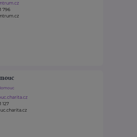
ntrum.cz
1 796
ntrum.cz
omouc
lomouc
c.charita.cz
1 127
c.charita.cz