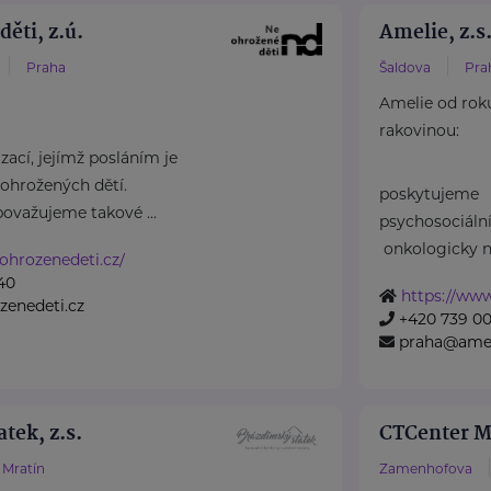
ěti, z.ú.
Amelie, z.s
Praha
Šaldova
Pra
Amelie od rok
rakovinou:
ací, jejímž posláním je
ohrožených dětí.
poskytujeme
považujeme takové ...
psychosociál
onkologicky n
ohrozenedeti.cz/
40
https://www
zenedeti.cz
+420 739 00
praha@amel
tek, z.s.
CTCenter Ma
Mratín
Zamenhofova