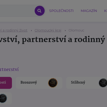
SPOLEČNOSTI
MAGAZÍN
K
í a rodinný život
Olomoucký kraj
Olomouc
ství, partnerství a rodinný 
rtnerství
osti
Bronzový
Stříbrný