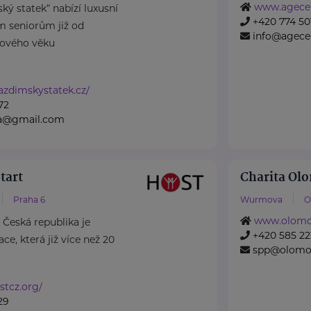
www.agece
ký statek“ nabízí luxusní
+420 774 50
m seniorům již od
info@agece
ového věku
azdimskystatek.cz/
72
na@gmail.com
tart
Charita Ol
Praha 6
Wurmova
O
www.olomou
Česká republika je
+420 585 22
ce, která již více než 20
spp@olomou
stcz.org/
29