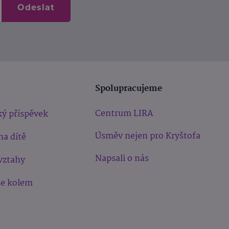
Odeslat
Spolupracujeme
Centrum LIRA
ý příspěvek
Úsměv nejen pro Kryštofa
na dítě
Napsali o nás
vztahy
še kolem