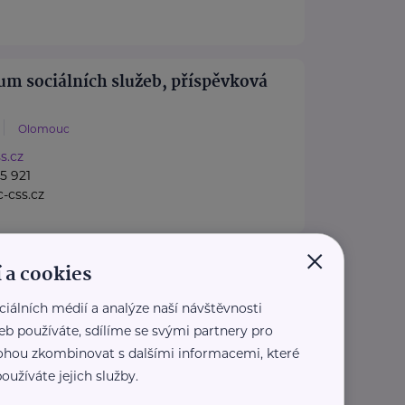
rum sociálních služeb, příspěvková
Olomouc
s.cz
5 921
-css.cz
×
rý anděl
 a cookies
37
Praha 5
ciálních médií a analýze naší návštěvnosti
 anděl pomáhá rodinám
eb používáte, sdílíme se svými partnery pro
erých se dítě, maminka nebo
 mohou zkombinovat s dalšími informacemi, které
 ...
oužíváte jejich služby.