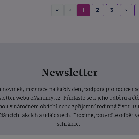
«
‹
1
2
3
›
Newsletter
 novinek, inspirace na každý den, podpora pro rodiče i s
letter webu eMaminy.cz. Přihlaste se k jeho odběru a čt
ou v náročném období nebo zpříjemní rodinný život. Buď
článcích, akcích a událostech. Prosíme, potvrďte odběr v
schránce.