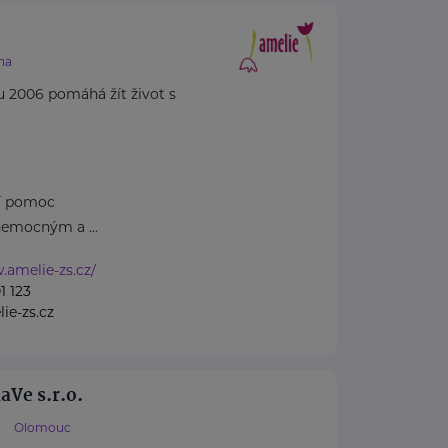
.
ha
u 2006 pomáhá žít život s
ní pomoc
emocným a ...
.amelie-zs.cz/
1 123
ie-zs.cz
Ve s.r.o.
Olomouc