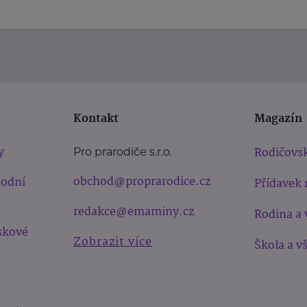
Kontakt
Magazín
y
Rodičovsk
Pro prarodiče s.r.o.
obchod@proprarodice.cz
hodní
Přídavek 
redakce@emaminy.cz
Rodina a 
skové
Zobrazit více
Škola a v