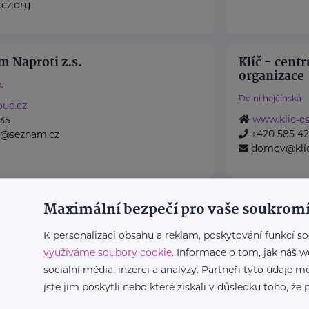
cz.org
m Naproti z.s.
Klíč - cent
organizace
c
Dolní hejčínská
uc.cz
www.klic-cs
35
+420 585 42
.s@seznam.cz
domov@klic
odina Smečno
Nadace Dob
Maximální bezpečí pro vaše soukromí
čno
Holečkova 3331/
K personalizaci obsahu a reklam, poskytování funkcí so
isková organizace
Nadace Dobrý
využíváme soubory cookie
. Informace o tom, jak náš w
 než 25 let zaměřuje na
s dětmi, ve kt
sociální média, inzerci a analýzy. Partneři tyto údaje
tatínek potýkají
jste jim poskytli nebo které získali v důsledku toho, že p