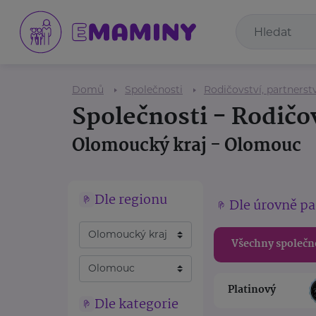
Domů
Společnosti
Rodičovství, partnerstv
Společnosti - Rodičov
Olomoucký kraj - Olomouc
Dle regionu
Dle úrovně pa
Všechny společn
Platinový
Dle kategorie