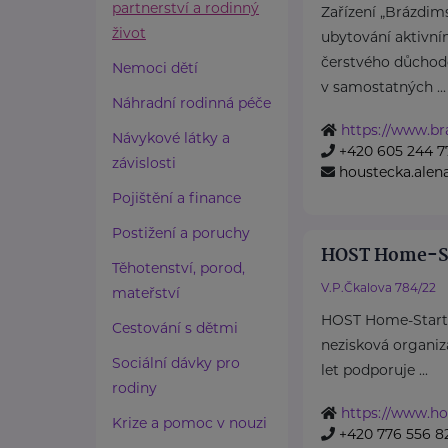
partnerství a rodinný
Zařízení „Brázdims
život
ubytování aktivní
čerstvého důchod
Nemoci dětí
v samostatných ...
Náhradní rodinná péče
https://www.br
Návykové látky a
+420 605 244 7
závislosti
houstecka.ale
Pojištění a finance
Postižení a poruchy
HOST Home-S
Těhotenství, porod,
V.P.Čkalova 784/22
mateřství
HOST Home-Start 
Cestování s dětmi
nezisková organiza
Sociální dávky pro
let podporuje ...
rodiny
https://www.ho
Krize a pomoc v nouzi
+420 776 556 8