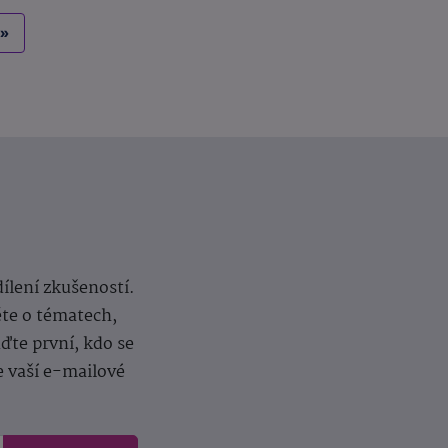
»
dílení zkušeností.
ěte o tématech,
te první, kdo se
e vaší e-mailové