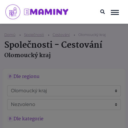
Domů
Společnosti
Cestování
Olomoucký kraj
Společnosti - Cestování
Olomoucký kraj
Dle regionu
Dle kategorie