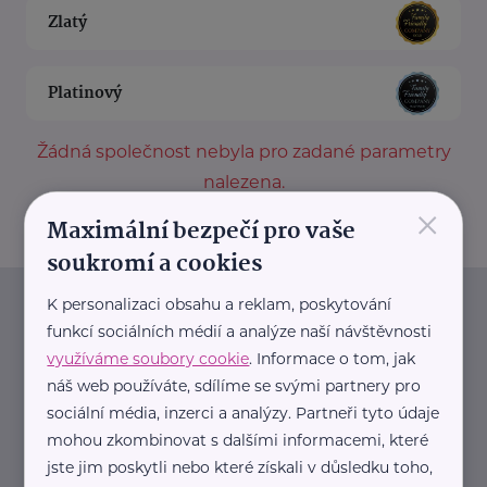
Zlatý
Platinový
Žádná společnost nebyla pro zadané parametry
nalezena.
×
Maximální bezpečí pro vaše
soukromí a cookies
K personalizaci obsahu a reklam, poskytování
Newsletter
funkcí sociálních médií a analýze naší návštěvnosti
využíváme soubory cookie
. Informace o tom, jak
Pravidelný přísun novinek, inspirace na každý den,
náš web používáte, sdílíme se svými partnery pro
podpora pro rodiče i sdílení zkušeností. Takový je
sociální média, inzerci a analýzy. Partneři tyto údaje
Newsletter webu eMaminy.cz. Přihlaste se k jeho
mohou zkombinovat s dalšími informacemi, které
jste jim poskytli nebo které získali v důsledku toho,
odběru a čtěte o tématech, které vám pomohou