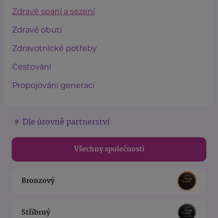
Zdravé spaní a sezení
Zdravé obutí
Zdravotnické potřeby
Cestování
Propojování generací
Dle úrovně partnerství
Všechny společnosti
Bronzový
Stříbrný