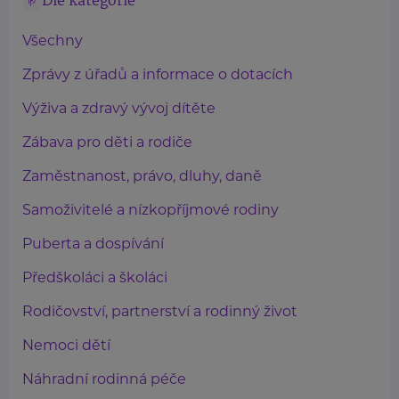
Dle kategorie
Všechny
Zprávy z úřadů a informace o dotacích
Výživa a zdravý vývoj dítěte
Zábava pro děti a rodiče
Zaměstnanost, právo, dluhy, daně
Samoživitelé a nízkopříjmové rodiny
Puberta a dospívání
Předškoláci a školáci
Rodičovství, partnerství a rodinný život
Nemoci dětí
Náhradní rodinná péče