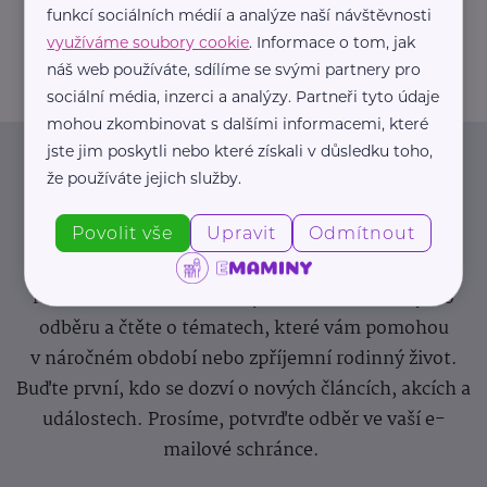
funkcí sociálních médií a analýze naší návštěvnosti
info@zdravotnicke-potreby.cz
využíváme soubory cookie
. Informace o tom, jak
náš web používáte, sdílíme se svými partnery pro
sociální média, inzerci a analýzy. Partneři tyto údaje
mohou zkombinovat s dalšími informacemi, které
jste jim poskytli nebo které získali v důsledku toho,
Newsletter
že používáte jejich služby.
Povolit vše
Upravit
Odmítnout
Pravidelný přísun novinek, inspirace na každý den,
podpora pro rodiče i sdílení zkušeností. Takový je
Newsletter webu eMaminy.cz. Přihlaste se k jeho
odběru a čtěte o tématech, které vám pomohou
v náročném období nebo zpříjemní rodinný život.
Buďte první, kdo se dozví o nových článcích, akcích a
událostech. Prosíme, potvrďte odběr ve vaší e-
mailové schránce.