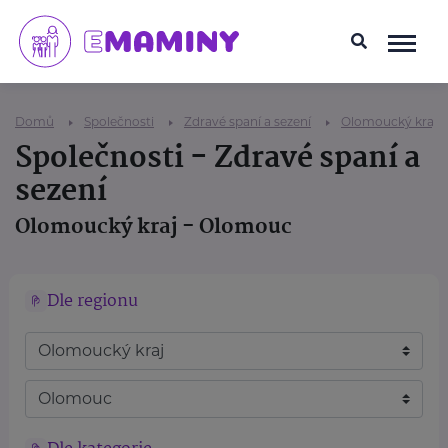
Domů
Společnosti
Zdravé spaní a sezení
Olomoucký kraj
Společnosti - Zdravé spaní a
sezení
Olomoucký kraj - Olomouc
Dle regionu