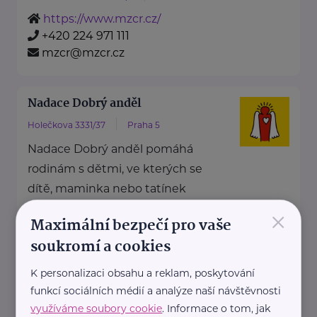
https://www.mzcr.cz/
+420 224 971 111
mzcr@mzcr.cz
Nadace Dobrý anděl
Holečkova 3331/37
Praha 5
Nadace Dobrý anděl pomáhá
rodinám s dětmi, ve kterých se
dítě, maminka nebo tatínek
×
potýkají ...
Maximální bezpečí pro vaše
https://www.dobryandel.cz/
soukromí a cookies
+420 733 119 119
K personalizaci obsahu a reklam, poskytování
dobryandel@dobryandel.cz
funkcí sociálních médií a analýze naší návštěvnosti
využíváme soubory cookie
. Informace o tom, jak