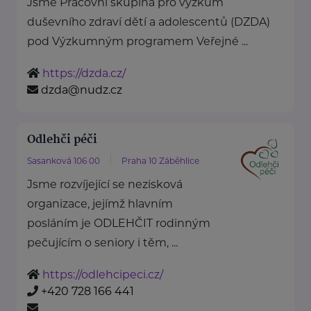
Jsme Pracovní skupina pro výzkum
duševního zdraví dětí a adolescentů (DZDA)
pod Výzkumným programem Veřejné ...
https://dzda.cz/
dzda@nudz.cz
Odlehči péči
Sasanková 106 00
Praha 10 Záběhlice
Jsme rozvíjející se nezisková
organizace, jejímž hlavním
posláním je ODLEHČIT rodinným
pečujícím o seniory i těm, ...
https://odlehcipeci.cz/
+420 728 166 441