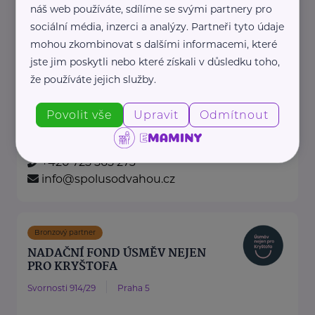
Nadační fond Spolu s odvahou
náš web používáte, sdílíme se svými partnery pro
sociální média, inzerci a analýzy. Partneři tyto údaje
Žižkova 403
Mladá Boleslav
mohou zkombinovat s dalšími informacemi, které
Nadační fond Spolu s odvahou
jste jim poskytli nebo které získali v důsledku toho,
je nezisková organizace, jejímž
že používáte jejich služby.
posláním je podporovat duševní
zdraví dětí ...
Povolit vše
Upravit
Odmítnout
https://spolusodvahou.org/cz/
+420 725 565 273
info@spolusodvahou.cz
Bronzový partner
NADAČNÍ FOND ÚSMĚV NEJEN
PRO KRYŠTOFA
Svornosti 914/29
Praha 5