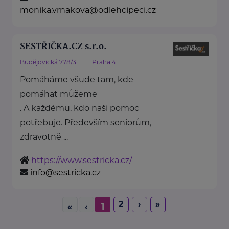
monika.vrnakova@odlehcipeci.cz
SESTŘIČKA.CZ s.r.o.
Budějovická 778/3
Praha 4
Pomáháme všude tam, kde
pomáhat můžeme
. A každému, kdo naši pomoc
potřebuje. Především seniorům,
zdravotně ...
https://www.sestricka.cz/
info@sestricka.cz
2
›
»
«
‹
1