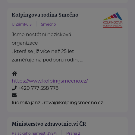
Kolpingova rodina Smečno
U Zámku 5
Smečno
Jsme nestátní nezisková
organizace
, která se již více než 25 let
zaměřuje na podporu rodin, ...
https://www.kolpingsmecno.cz/
+420 777 558 778
ludmila.janzurova@kolpingsmecno.cz
Ministerstvo zdravotnictví ČR
Palackého náměstí 375/4
Praha 2