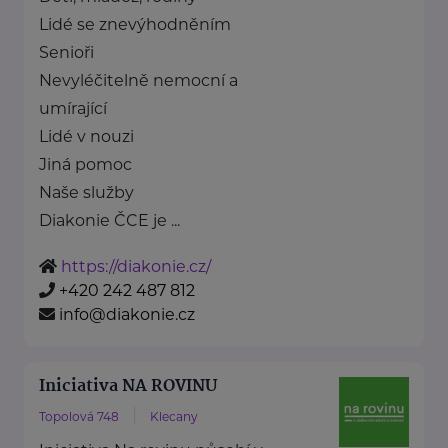
Lidé se znevýhodněním
Senioři
Nevyléčitelně nemocní a
umírající
Lidé v nouzi
Jiná pomoc
Naše služby
Diakonie ČCE je ...
https://diakonie.cz/
+420 242 487 812
info@diakonie.cz
Iniciativa NA ROVINU
Topolová 748
Klecany