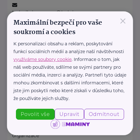
ludmila.janzurova@kolpingsmecno.cz
×
Maximální bezpečí pro vaše
soukromí a cookies
Ministerstvo práce a sociálních věcí ČR
K personalizaci obsahu a reklam, poskytování
Na Poříčním právu 1/376
Praha 2
funkcí sociálních médií a analýze naší návštěvnosti
https://www.mpsv.cz/
využíváme soubory cookie
. Informace o tom, jak
+420 950 191 111
náš web používáte, sdílíme se svými partnery pro
posta@mpsv.cz
sociální média, inzerci a analýzy. Partneři tyto údaje
mohou zkombinovat s dalšími informacemi, které
jste jim poskytli nebo které získali v důsledku toho,
Nadační fond pro předčasně
narozené děti
že používáte jejich služby.
Podolské nábřeží 157/36
Praha 4
Povolit vše
Upravit
Odmítnout
Nadační fond pro předčasně
narozené děti je nezisková
organizace