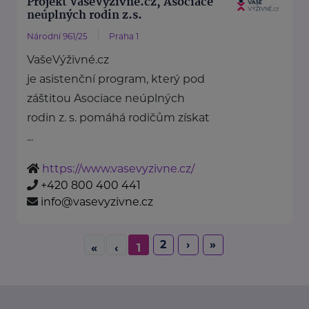
Projekt VašeVýživné.cz, Asociace
neúplných rodin z.s.
Národní 961/25
Praha 1
VašeVýživné.cz
je asistenční program, který pod
záštitou Asociace neúplných
rodin z. s. pomáhá rodičům získat
...
https://www.vasevyzivne.cz/
+420 800 400 441
info@vasevyzivne.cz
2
›
»
«
‹
1