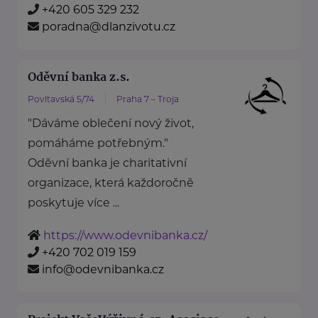
+420 605 329 232
poradna@dlanzivotu.cz
Oděvní banka z.s.
Povltavská 5/74
Praha 7 – Troja
"Dáváme oblečení nový život,
pomáháme potřebným."
Oděvní banka je charitativní
organizace, která každoročně
poskytuje více ...
https://www.odevnibanka.cz/
+420 702 019 159
info@odevnibanka.cz