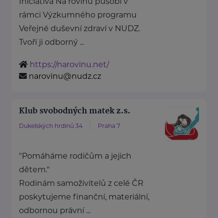
Iniciativa Na rovinu působí v
rámci Výzkumného programu
Veřejné duševní zdraví v NUDZ.
Tvoří ji odborný ...
https://narovinu.net/
narovinu@nudz.cz
Klub svobodných matek z.s.
Dukelských hrdinů 34
Praha 7
"Pomáháme rodičům a jejich
dětem."
Rodinám samoživitelů z celé ČR
poskytujeme finanční, materiální,
odbornou právní ...