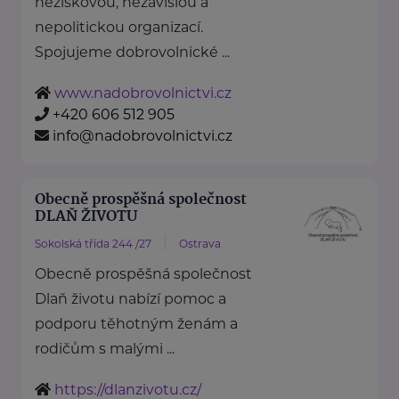
neziskovou, nezávislou a
nepolitickou organizací.
Spojujeme dobrovolnické ...
www.nadobrovolnictvi.cz
+420 606 512 905
info@nadobrovolnictvi.cz
Obecně prospěšná společnost
DLAŇ ŽIVOTU
Sokolská třída 244 /27
Ostrava
Obecně prospěšná společnost
Dlaň životu nabízí pomoc a
podporu těhotným ženám a
rodičům s malými ...
https://dlanzivotu.cz/