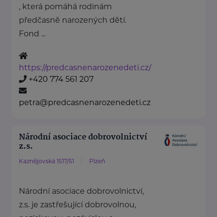
, která pomáhá rodinám
předčasně narozených dětí.
Fond ...
https://predcasnenarozenedeti.cz/
+420 774 561 207
petra@predcasnenarozenedeti.cz
Národní asociace dobrovolnictví
z.s.
Kaznějovská 1517/51
Plzeň
Národní asociace dobrovolnictví,
z.s. je zastřešující dobrovolnou,