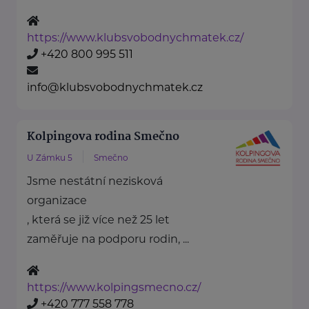
https://www.klubsvobodnychmatek.cz/
+420 800 995 511
info@klubsvobodnychmatek.cz
Kolpingova rodina Smečno
U Zámku 5
Smečno
Jsme nestátní nezisková
organizace
, která se již více než 25 let
zaměřuje na podporu rodin, ...
https://www.kolpingsmecno.cz/
+420 777 558 778