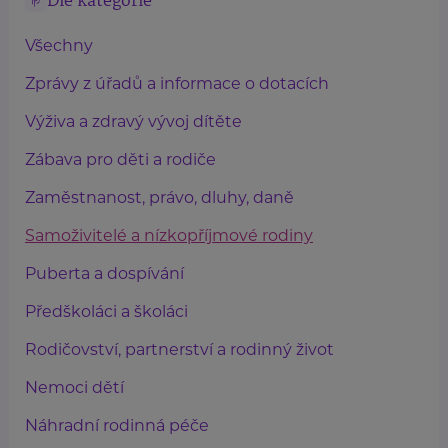
Dle kategorie
Všechny
Zprávy z úřadů a informace o dotacích
Výživa a zdravý vývoj dítěte
Zábava pro děti a rodiče
Zaměstnanost, právo, dluhy, daně
Samoživitelé a nízkopříjmové rodiny
Puberta a dospívání
Předškoláci a školáci
Rodičovství, partnerství a rodinný život
Nemoci dětí
Náhradní rodinná péče