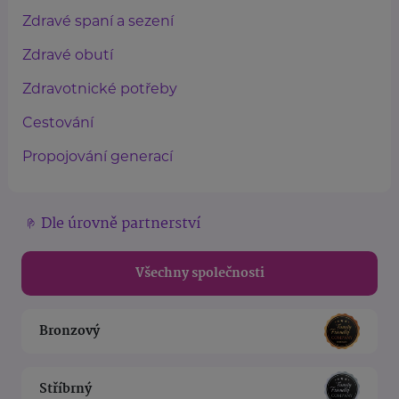
Zdravé spaní a sezení
Zdravé obutí
Zdravotnické potřeby
Cestování
Propojování generací
Dle úrovně partnerství
Všechny společnosti
Bronzový
Stříbrný