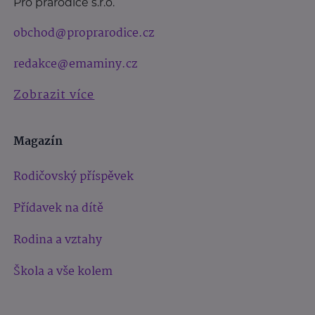
Pro prarodiče s.r.o.
obchod@proprarodice.cz
redakce@emaminy.cz
Zobrazit více
Magazín
Rodičovský příspěvek
Přídavek na dítě
Rodina a vztahy
Škola a vše kolem