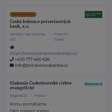
Bronzový partner
Česká federace potravinových
bank, z.s.
náměstí U lípy svobody
Praha 10 -
4/12
Dubeč
https://www.potravinovebanky.cz/
+420 777 460 626
info@potravinovabanka.cz
Diakonie Českobratrské církve
evangelické
Belgická 22
Praha 2
Komu pomáháme
Děti, mládež, rodiny