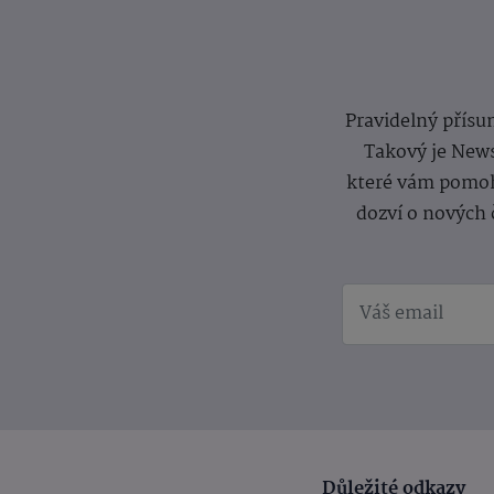
Pravidelný přísun
Takový je News
které vám pomoh
dozví o nových 
Důležité odkazy