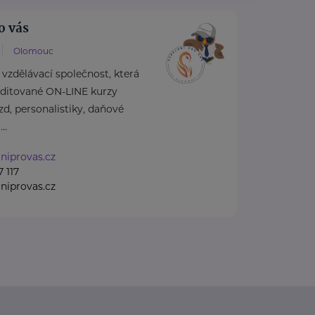
o vás
Olomouc
vzdělávací společnost, která
editované ON-LINE kurzy
zd, personalistiky, daňové
..
niprovas.cz
 117
niprovas.cz