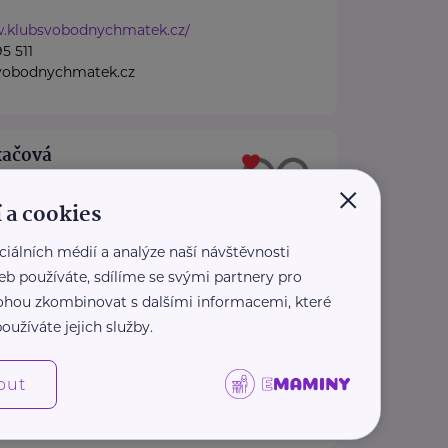
w.klubsvobodnychmatek.cz/
5 511
vobodnychmatek.cz
kačová
×
Vrchlabí
 a cookies
kteří pomáhají,
ciálních médií a analýze naší návštěvnosti
dporu a prostor pro
eb používáte, sdílíme se svými partnery pro
 mohou zkombinovat s dalšími informacemi, které
učka zaměřená na ...
oužíváte jejich služby.
.terezaderkacova.cz/
4 323
out
.cz