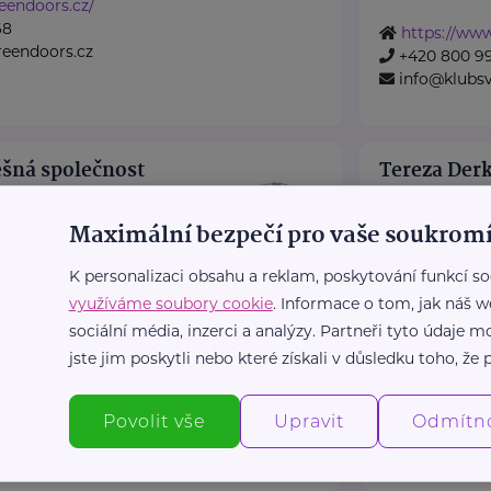
eendoors.cz/
68
https://ww
eendoors.cz
+420 800 99
info@klubs
šná společnost
Tereza Der
Krkonošská 153
Maximální bezpečí pro vaše soukromí
7
Ostrava
 společnost Dlaň životu
"Věřím, že ti, 
K personalizaci obsahu a reklam, poskytování funkcí so
odporu těhotným ženám a
si zaslouží po
využíváme soubory cookie
. Informace o tom, jak náš w
...
vlastní růst."
sociální média, inzerci a analýzy. Partneři tyto údaje
Jsem lidská ko
jste jim poskytli nebo které získali v důsledku toho, že p
tu.cz/
32
https://www
votu.cz
Povolit vše
Upravit
+420 728 23
Odmítn
terder@post