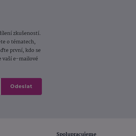
dílení zkušeností.
ěte o tématech,
te první, kdo se
e vaší e-mailové
Odeslat
Spolupracujeme