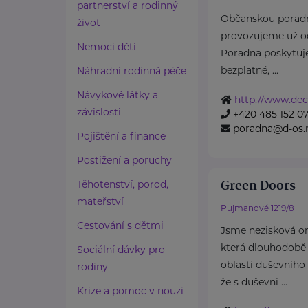
partnerství a rodinný
Občanskou pora
život
provozujeme už o
Nemoci dětí
Poradna poskytuje
bezplatné, ...
Náhradní rodinná péče
Návykové látky a
http://www.dec
závislosti
+420 485 152 0
poradna@d-os.
Pojištění a finance
Postižení a poruchy
Green Doors
Těhotenství, porod,
mateřství
Pujmanové 1219/8
Cestování s dětmi
Jsme nezisková o
která dlouhodobě
Sociální dávky pro
oblasti duševního
rodiny
že s duševní ...
Krize a pomoc v nouzi