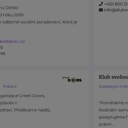
+420 800 21
dnu Déčko
info@dluho
d roku 2000.
 odborné sociální poradenství, které je
koliberec.cz/
70
net
Klub svobo
Praha 4
Dukelských hrdi
rganizace Green Doors,
 působí v
"Pomáháme rod
 zdraví. Předáváme naději,
Rodinám samož
poskytujeme f
právní ...