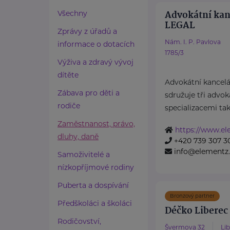
Advokátní ka
Všechny
LEGAL
Zprávy z úřadů a
Nám. I. P. Pavlova
informace o dotacích
1785/3
Výživa a zdravý vývoj
dítěte
Advokátní kance
Zábava pro děti a
sdružuje tři advok
rodiče
specializacemi tak
Zaměstnanost, právo,
https://www.el
dluhy, daně
+420 739 307 3
info@elementz.
Samoživitelé a
nízkopříjmové rodiny
Puberta a dospívání
Bronzový partner
Předškoláci a školáci
Déčko Liberec 
Rodičovství,
Švermova 32
Lib