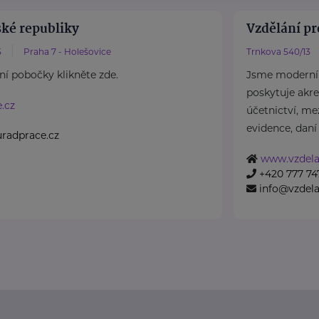
ské republiky
Vzdělání pr
5
Praha 7 - Holešovice
Trnkova 540/13
ní pobočky klikněte zde.
Jsme moderní 
poskytuje akr
.cz
účetnictví, me
1
evidence, daní .
radprace.cz
www.vzdela
+420 777 747
info@vzdela