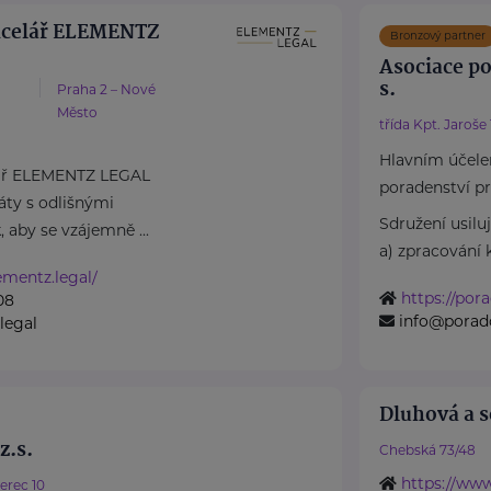
ncelář ELEMENTZ
Bronzový partner
Asociace po
s.
Praha 2 – Nové
Město
třída Kpt. Jaroše
Hlavním účele
lář ELEMENTZ LEGAL
poradenství pr
áty s odlišnými
Sdružení usiluj
, aby se vzájemně ...
a) zpracování 
ementz.legal/
https://por
08
info@poradc
legal
Dluhová a s
z.s.
Chebská 73/48
https://ww
erec 10