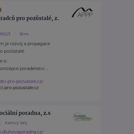
radců pro pozůstalé, z.
 1922/3
Brno
m je rozvoj a propagace
o pozůstalé.
e o:
koncepce poradenství ...
adci-pro-pozustale.cz/
i-pro-pozustale.cz
ociální poradna, z.s
Karlovy Vary
w.dluhovaporadna.cz/