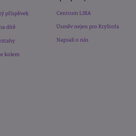
Centrum LIRA
ý příspěvek
Úsměv nejen pro Kryštofa
na dítě
Napsali o nás
vztahy
še kolem