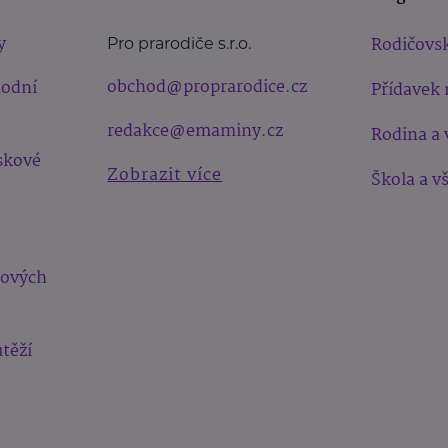
y
Rodičovsk
Pro prarodiče s.r.o.
obchod@proprarodice.cz
hodní
Přídavek 
redakce@emaminy.cz
Rodina a 
skové
Zobrazit více
Škola a v
bových
těží