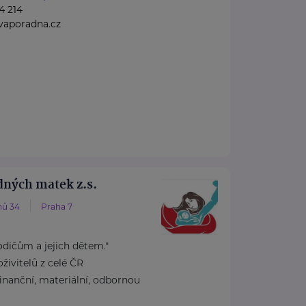
4 214
vaporadna.cz
dných matek z.s.
nů 34
Praha 7
ičům a jejich dětem."
ivitelů z celé ČR
inanční, materiální, odbornou