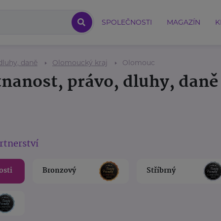
SPOLEČNOSTI
MAGAZÍN
K
dluhy, daně
Olomoucký kraj
Olomouc
nanost, právo, dluhy, daně
rtnerství
osti
Bronzový
Stříbrný