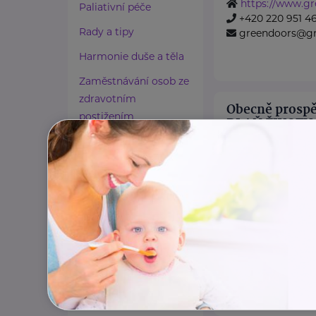
https://www.gr
Paliativní péče
+420 220 951 4
Rady a tipy
greendoors@gr
Harmonie duše a těla
Zaměstnávání osob ze
zdravotním
Obecně prospě
postižením
DLAŇ ŽIVOTU
Lázeňství a wellness
Sokolská třída 244 /2
Zdravé spaní a sezení
Obecně prospěšná
nabízí pomoc a p
Zdravé obutí
rodičům s malými 
Zdravotnické potřeby
https://dlanzivo
Cestování
+420 605 329 2
Propojování generací
poradna@dlanzi