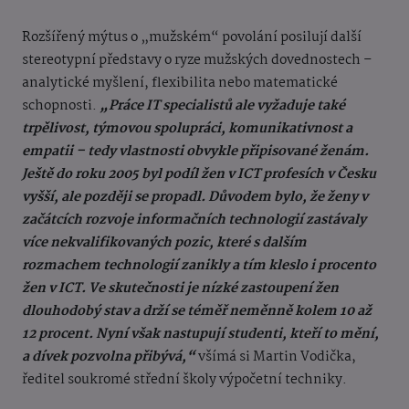
Rozšířený mýtus o „mužském“ povolání posilují další
stereotypní představy o ryze mužských dovednostech –
analytické myšlení, flexibilita nebo matematické
schopnosti.
„Práce IT specialistů ale vyžaduje také
trpělivost, týmovou spolupráci, komunikativnost a
empatii – tedy vlastnosti obvykle připisované ženám.
Ještě do roku 2005 byl podíl žen v ICT profesích v Česku
vyšší, ale později se propadl. Důvodem bylo, že ženy v
začátcích rozvoje informačních technologií zastávaly
více nekvalifikovaných pozic, které s dalším
rozmachem technologií zanikly a tím kleslo i procento
žen v ICT. Ve skutečnosti je nízké zastoupení žen
dlouhodobý stav a drží se téměř neměnně kolem 10 až
12 procent. Nyní však nastupují studenti, kteří to mění,
a dívek pozvolna přibývá,“
všímá si Martin Vodička,
ředitel soukromé střední školy výpočetní techniky.