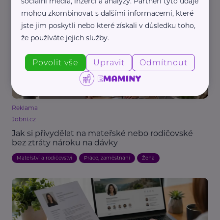
sociální média, inzerci a analýzy. Partneři tyto údaje
Legislativa
Práce, zaměstnání
Vzdělání
mohou zkombinovat s dalšími informacemi, které
jste jim poskytli nebo které získali v důsledku toho,
že používáte jejich služby.
Povolit vše
Upravit
Odmítnout
Reklama
Jobni.cz
Jak si přivydělat na mateřské nebo rodičovské
bez ztráty nároku na dávky
Mateřství a rodičovství
Práce, zaměstnání
Žena