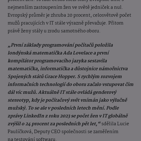
nejmenším zastoupením žen ve světě jedniček a nul.
Evropský průměr je zhruba 20 procent, celosvětově počet
mužů pracujících v IT stále výrazně převažuje. Přitom
právě ženy stály u zrodu samotného oboru.
„První základy programování počítačů položila
londýnská matematička Ada Lovelace a první
kompilátor programovacího jazyka sestavila
matematička, informatička a důstojnice námořnictva
Spojených států Grace Hopper. S rychlým rozvojem
informačních technologií do oboru začalo vstupovat čím
dál víc mužů. Aktuálně IT stále ovládá genderový
stereotyp, kdy je počítačový svět vnímán jako výlučně
mužský. To se ale v posledních letech mění. Podle
zprávy LinkedIn z roku 2023 se počet žen v IT globálně
zvýšil o 24 procent za posledních pět let,“
sdělila Lucie
Paulíčková, Deputy CEO společnosti se zaměřením
na
testování softwaru.