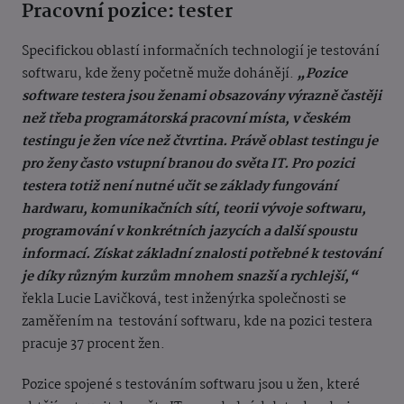
Pracovní pozice: tester
Specifickou oblastí informačních technologií je testování
softwaru, kde ženy početně muže dohánějí.
„Pozice
software testera jsou ženami obsazovány výrazně častěji
než třeba programátorská pracovní místa, v českém
testingu je žen více než čtvrtina. Právě oblast testingu je
pro ženy často vstupní branou do světa IT. Pro pozici
testera totiž není nutné učit se základy fungování
hardwaru, komunikačních sítí, teorii vývoje softwaru,
programování v konkrétních jazycích a další spoustu
informací. Získat základní znalosti potřebné k testování
je díky různým kurzům mnohem snazší a rychlejší,“
řekla Lucie Lavičková, test inženýrka společnosti se
zaměřením na
testování softwaru, kde na pozici testera
pracuje 37 procent žen.
Pozice spojené s testováním softwaru jsou u žen, které