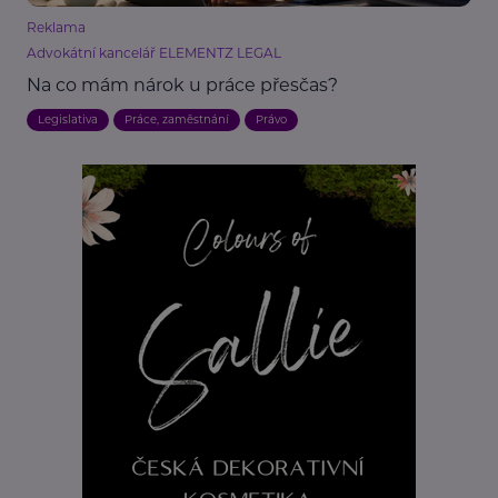
Reklama
Advokátní kancelář ELEMENTZ LEGAL
Na co mám nárok u práce přesčas?
Legislativa
Práce, zaměstnání
Právo