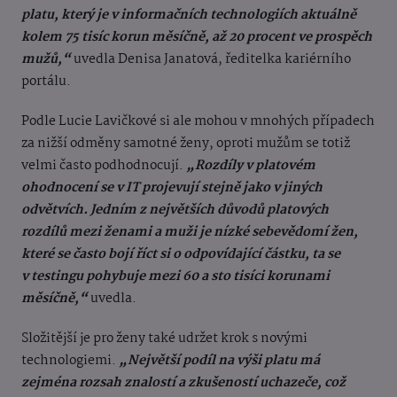
platu, který je v informačních technologiích aktuálně
kolem 75 tisíc korun měsíčně, až 20 procent ve prospěch
mužů,“
uvedla Denisa Janatová, ředitelka kariérního
portálu.
Podle Lucie Lavičkové si ale mohou v mnohých případech
za nižší odměny samotné ženy, oproti mužům se totiž
velmi často podhodnocují.
„Rozdíly v platovém
ohodnocení se v IT projevují stejně jako v jiných
odvětvích. Jedním z největších důvodů platových
rozdílů mezi ženami a muži je nízké sebevědomí žen,
které se často bojí říct si o odpovídající částku, ta se
v testingu pohybuje mezi 60 a sto tisíci korunami
měsíčně,“
uvedla.
Složitější je pro ženy také udržet krok s novými
technologiemi.
„Největší podíl na výši platu má
zejména rozsah znalostí a zkušeností uchazeče, což