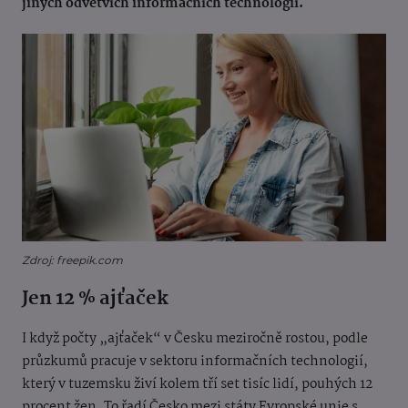
jiných odvětvích informačních technologií.
Zdroj: freepik.com
Jen 12 % ajťaček
I když počty „ajťaček“ v Česku meziročně rostou, podle
průzkumů pracuje v sektoru informačních technologií,
který v tuzemsku živí kolem tří set tisíc lidí, pouhých 12
procent žen. To řadí Česko mezi státy Evropské unie s