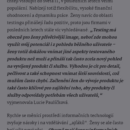
chtějí vstoupit do světa IT, v posledních letech velmi
populární. Nabízejí totiž flexibilitu, vysoké finanční
ohodnocení a dynamiku práce. Ženy navíc do oblasti
testingu přinášejí řadu pozitiv, proto jsou firmami v
posledních letech stále víc vyhledávané.
„Testing má
obecně pro ženy přívětivější image, neboť zde mohou
využít svůj potenciál i z pohledu běžného uživatele –
ženy totiž dokážou vnímat jiné aspekty testovaného
produktu než muži a přináší tak často zcela nový pohled
na vyvíjený produkt či službu. Výhodou je cit pro detail,
pečlivost a také schopnost vnímat širší souvislosti, což
mužům často chybí. Začlenění žen do vývoje produktu je
také často klíčové pro zajištění toho, aby produkty či
služby odpovídaly potřebám všech uživatelů,“
vyjmenovala Lucie Paulíčková.
Rychle se měnící prostředí informačních technologií
zvyšuje nároky i na vzdělávání „ajťáků“. Ženy se ale často