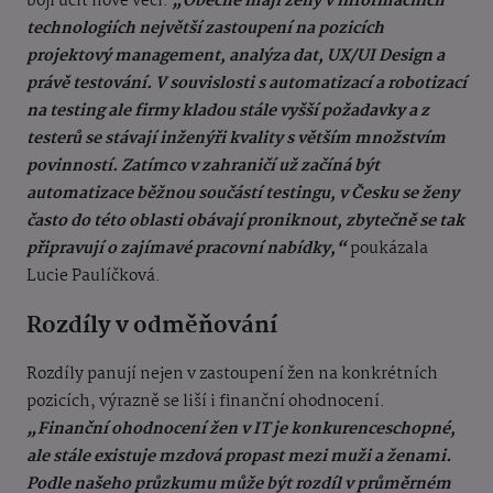
bojí učit nové věci.
„Obecně mají ženy v informačních
technologiích největší zastoupení na pozicích
projektový management, analýza dat, UX/UI Design a
právě testování. V souvislosti s automatizací a robotizací
na testing ale firmy kladou stále vyšší požadavky a z
testerů se stávají inženýři kvality s větším množstvím
povinností. Zatímco v zahraničí už začíná být
automatizace běžnou součástí testingu, v Česku se ženy
často do této oblasti obávají proniknout, zbytečně se tak
připravují o zajímavé pracovní nabídky,“
poukázala
Lucie Paulíčková.
Rozdíly v odměňování
Rozdíly panují nejen v zastoupení žen na konkrétních
pozicích, výrazně se liší i finanční ohodnocení.
„Finanční ohodnocení žen v IT je konkurenceschopné,
ale stále existuje mzdová propast mezi muži a ženami.
Podle našeho průzkumu může být rozdíl v průměrném