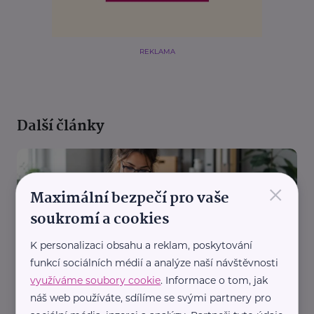
REKLAMA
Další články
×
Maximální bezpečí pro vaše
soukromí a cookies
K personalizaci obsahu a reklam, poskytování
Česká správa sociálního zabezpečení
funkcí sociálních médií a analýze naší návštěvnosti
ČSSZ vydala nového průvodce pro OSVČ.
využíváme soubory cookie
. Informace o tom, jak
Začínajícím podnikatelům usnadní orientaci v
náš web používáte, sdílíme se svými partnery pro
sociálním zabezpečení