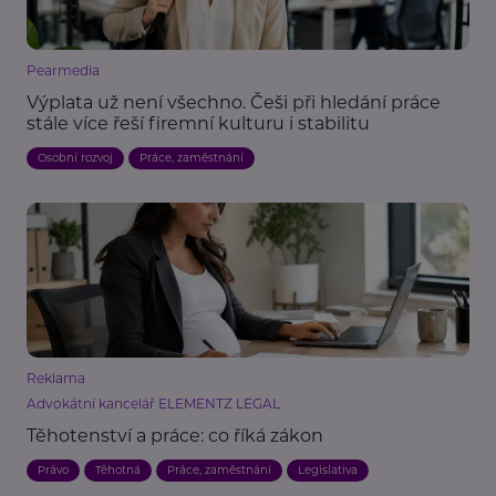
Pearmedia
Výplata už není všechno. Češi při hledání práce
stále více řeší firemní kulturu i stabilitu
Osobní rozvoj
Práce, zaměstnání
Reklama
Advokátní kancelář ELEMENTZ LEGAL
Těhotenství a práce: co říká zákon
Právo
Těhotná
Práce, zaměstnání
Legislativa