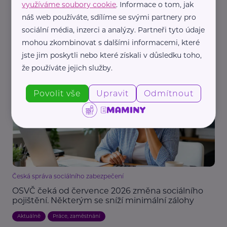
využíváme soubory cookie
. Informace o tom, jak
Huawei
náš web používáte, sdílíme se svými partnery pro
Lidé se zdravotním postižením chtějí pracovat.
sociální média, inzerci a analýzy. Partneři tyto údaje
Projekt Nolimi pomáhá bourat bariéry mezi nimi a
zaměstnavateli
mohou zkombinovat s dalšími informacemi, které
jste jim poskytli nebo které získali v důsledku toho,
Handicap, porucha
Podpora a pomoc
Práce, zaměstnání
že používáte jejich služby.
Technologie
Žena
Povolit vše
Upravit
Odmítnout
Česká správa sociálního zabezpečení
OSVČ čeká od července 2026 změna sociálního
pojištění. Některým se sníží minimální zálohy
Aktuálně
Práce, zaměstnání