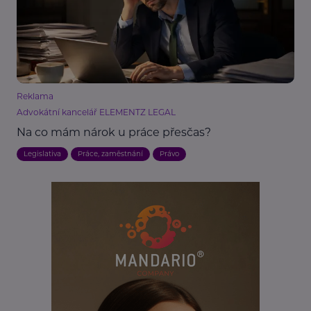
Reklama
Advokátní kancelář ELEMENTZ LEGAL
Na co mám nárok u práce přesčas?
Legislativa
Práce, zaměstnání
Právo