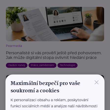
Pearmedia
Personalisté si vás prověří ještě před pohovorem.
Jak může digitální stopa ovlivnit hledání práce
Osobní rozvoj
Práce, zaměstnání
Technologie
×
Maximální bezpečí pro vaše
soukromí a cookies
K personalizaci obsahu a reklam, poskytování
funkcí sociálních médií a analýze naší návštěvnosti