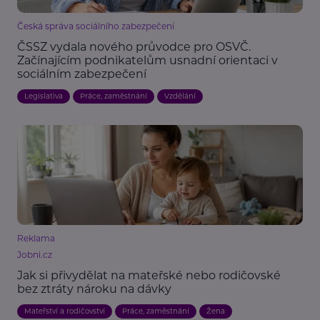
Česká správa sociálního zabezpečení
ČSSZ vydala nového průvodce pro OSVČ.
Začínajícím podnikatelům usnadní orientaci v
sociálním zabezpečení
Legislativa
Práce, zaměstnání
Vzdělání
Reklama
Jobni.cz
Jak si přivydělat na mateřské nebo rodičovské
bez ztráty nároku na dávky
Mateřství a rodičovství
Práce, zaměstnání
Žena