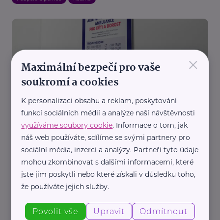
×
Maximální bezpečí pro vaše
soukromí a cookies
Magistrát hlavního města Prahy
K personalizaci obsahu a reklam, poskytování
V Praze se otevřela první Akutní psychiatrická
funkcí sociálních médií a analýze naší návštěvnosti
ambulance pro děti a dorost
využíváme soubory cookie
. Informace o tom, jak
náš web používáte, sdílíme se svými partnery pro
sociální média, inzerci a analýzy. Partneři tyto údaje
mohou zkombinovat s dalšími informacemi, které
jste jim poskytli nebo které získali v důsledku toho,
že používáte jejich služby.
Povolit vše
Upravit
Odmítnout
Národní ústav duševního zdraví