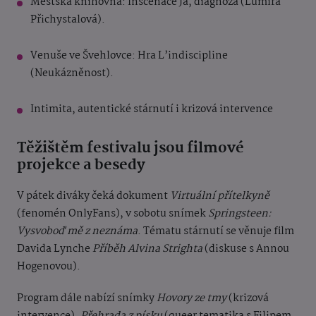
Městská knihovna: Inscenace Já, diagnóza (Lumíra
Přichystalová).
Venuše ve Švehlovce: Hra L’indiscipline
(Neukázněnost).
Intimita, autentické stárnutí i krizová intervence
Těžištěm festivalu jsou filmové
projekce a besedy
V pátek diváky čeká dokument
Virtuální přítelkyně
(fenomén OnlyFans), v sobotu snímek
Springsteen:
Vysvoboď mě z neznáma
. Tématu stárnutí se věnuje film
Davida Lynche
Příběh Alvina Strighta
(diskuse s Annou
Hogenovou).
Program dále nabízí snímky
Hovory ze tmy
(krizová