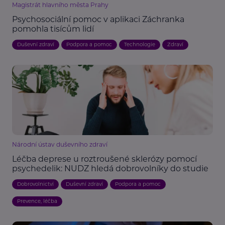
Magistrát hlavního města Prahy
Psychosociální pomoc v aplikaci Záchranka
pomohla tisícům lidí
Duševní zdraví
Podpora a pomoc
Technologie
Zdraví
Národní ústav duševního zdraví
Léčba deprese u roztroušené sklerózy pomocí
psychedelik: NUDZ hledá dobrovolníky do studie
Dobrovolnictví
Duševní zdraví
Podpora a pomoc
Prevence, léčba