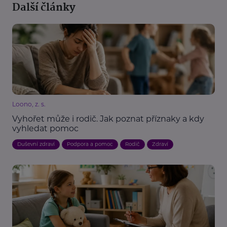
Další články
Loono, z. s.
Vyhořet může i rodič. Jak poznat příznaky a kdy
vyhledat pomoc
Duševní zdraví
Podpora a pomoc
Rodič
Zdraví