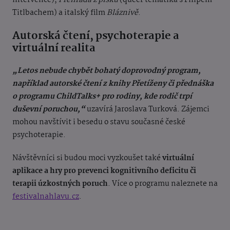
intervence),
Přehrada z písku
(queer tematika s Filipem
Titlbachem) a italský film
Bláznivě
.
Autorská čtení, psychoterapie a
virtuální realita
„Letos nebude chybět bohatý doprovodný program,
například autorské čtení z knihy Přetíženy či přednáška
o programu ChildTalks+ pro rodiny, kde rodič trpí
duševní poruchou,“
uzavírá Jaroslava Turková. Zájemci
mohou navštívit i besedu o stavu současné české
psychoterapie.
Návštěvníci si budou moci vyzkoušet také
virtuální
aplikace a hry pro prevenci kognitivního deficitu či
terapii úzkostných poruch
. Více o programu naleznete na
festivalnahlavu.cz
.