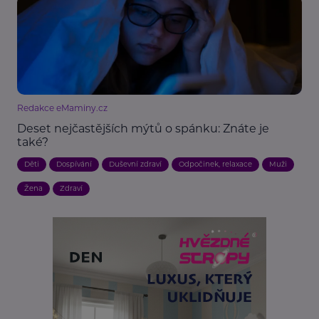
Redakce eMaminy.cz
Deset nejčastějších mýtů o spánku: Znáte je
také?
Děti
Dospívání
Duševní zdraví
Odpočinek, relaxace
Muži
Žena
Zdraví