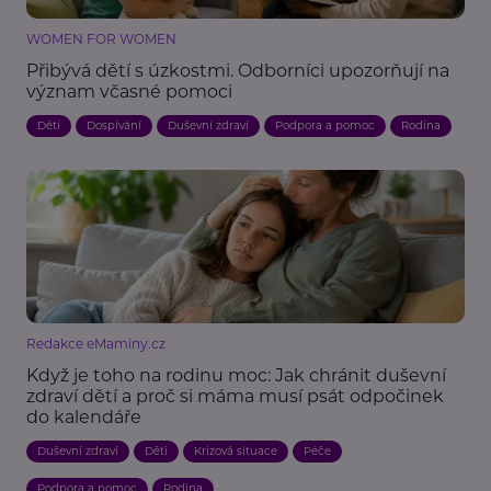
WOMEN FOR WOMEN
Přibývá dětí s úzkostmi. Odborníci upozorňují na
význam včasné pomoci
Děti
Dospívání
Duševní zdraví
Podpora a pomoc
Rodina
Redakce eMaminy.cz
Když je toho na rodinu moc: Jak chránit duševní
zdraví dětí a proč si máma musí psát odpočinek
do kalendáře
Duševní zdraví
Děti
Krizová situace
Péče
Podpora a pomoc
Rodina