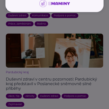
Nový program naučí, jak poskytnout první
psychickou pomoc v práci i v rodině
Duševní zdraví
Komunikace
Podpora a pomoc
Práce, zaměstnání
Rodina
Pardubický kraj
Duševní zdraví v centru pozornosti: Pardubický
kraj představil v Poslanecké sněmovně silné
příběhy
Akce, Tip
Aktivity
Duševní zdraví
Podpora a pomoc
Zajímavost