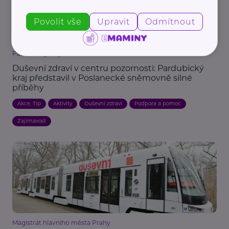
Povolit vše
Upravit
Odmítnout
Pardubický kraj
Duševní zdraví v centru pozornosti: Pardubický
kraj představil v Poslanecké sněmovně silné
příběhy
Akce, Tip
Aktivity
Duševní zdraví
Podpora a pomoc
Zajímavost
Magistrát hlavního města Prahy