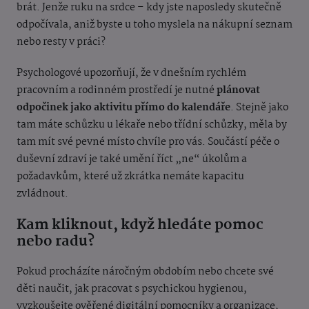
brát. Jenže ruku na srdce – kdy jste naposledy skutečně
odpočívala, aniž byste u toho myslela na nákupní seznam
nebo resty v práci?
Psychologové upozorňují, že v dnešním rychlém
pracovním a rodinném prostředí je nutné
plánovat
odpočinek jako aktivitu přímo do kalendáře
. Stejně jako
tam máte schůzku u lékaře nebo třídní schůzky, měla by
tam mít své pevné místo chvíle pro vás. Součástí péče o
duševní zdraví je také umění říct „ne“ úkolům a
požadavkům, které už zkrátka nemáte kapacitu
zvládnout.
Kam kliknout, když hledáte pomoc
nebo radu?
Pokud procházíte náročným obdobím nebo chcete své
děti naučit, jak pracovat s psychickou hygienou,
vyzkoušejte ověřené digitální pomocníky a organizace,