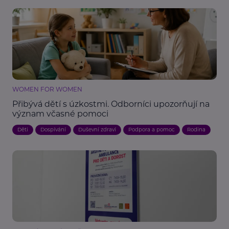
WOMEN FOR WOMEN
Přibývá dětí s úzkostmi. Odborníci upozorňují na
význam včasné pomoci
Děti
Dospívání
Duševní zdraví
Podpora a pomoc
Rodina