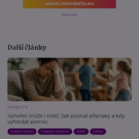
REKLAMA
Další články
Loono, z. s.
Vyhořet může i rodič. Jak poznat příznaky a kdy
vyhledat pomoc
Duševní zdraví
Podpora a pomoc
Rodič
Zdraví