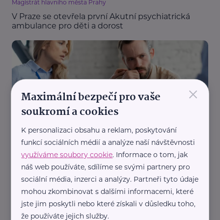
Magistrát hlavního města Prahy
V Praze se otevřela první Akutní psychiatrická
ambulance pro děti a dorost
×
Maximální bezpečí pro vaše
soukromí a cookies
Národní ústav duševního zdraví
K personalizaci obsahu a reklam, poskytování
Nový program naučí, jak poskytnout první
psychickou pomoc v práci i v rodině
funkcí sociálních médií a analýze naší návštěvnosti
využíváme soubory cookie
. Informace o tom, jak
Duševní zdraví
Komunikace
Podpora a pomoc
náš web používáte, sdílíme se svými partnery pro
Práce, zaměstnání
Rodina
sociální média, inzerci a analýzy. Partneři tyto údaje
mohou zkombinovat s dalšími informacemi, které
jste jim poskytli nebo které získali v důsledku toho,
že používáte jejich služby.