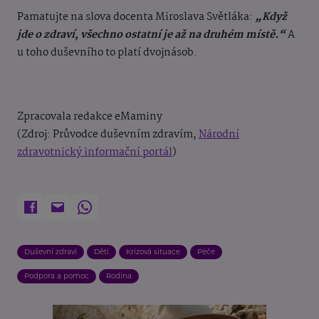
Pamatujte na slova docenta Miroslava Světláka:
„Když
jde o zdraví, všechno ostatní je až na druhém místě.“
A
u toho duševního to platí dvojnásob.
Zpracovala redakce eMaminy
(Zdroj: Průvodce duševním zdravím,
Národní
zdravotnický informační portál
)
Duševní zdraví
Děti
Krizová situace
Péče
Podpora a pomoc
Rodina