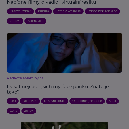
Nabídne filmy, divadlo i virtuální realitu
Duševní zdraví
Kultura
Lázně a wellness
Odpočinek, relaxace
Zábava
Zajímavost
Redakce eMaminy.cz
Deset nejčastějších mýtů o spánku: Znáte je
také?
Děti
Dospívání
Duševní zdraví
Odpočinek, relaxace
Muži
Žena
Zdraví