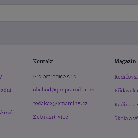
Kontakt
Magazín
y
Rodičovsk
Pro prarodiče s.r.o.
obchod@proprarodice.cz
hodní
Přídavek 
redakce@emaminy.cz
Rodina a 
skové
Zobrazit více
Škola a v