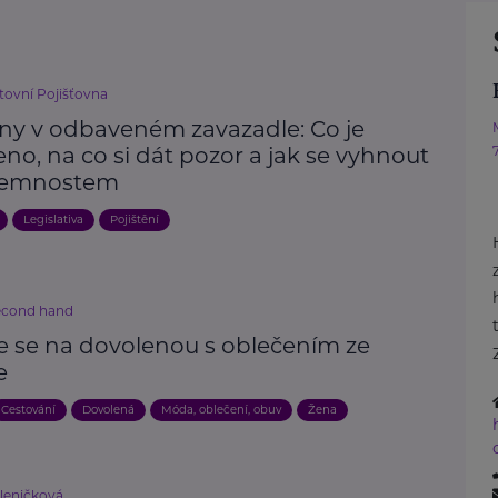
ovní Pojišťovna
iny v odbaveném zavazadle: Co je
no, na co si dát pozor a jak se vyhnout
jemnostem
Legislativa
Pojištění
econd hand
e se na dovolenou s oblečením ze
e
Cestování
Dovolená
Móda, oblečení, obuv
Žena
kleničková