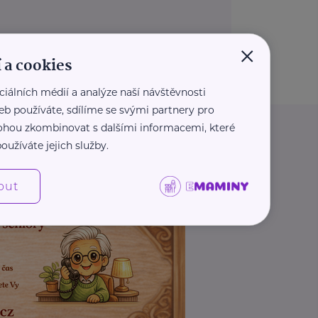
×
 a cookies
ciálních médií a analýze naší návštěvnosti
eb používáte, sdílíme se svými partnery pro
 mohou zkombinovat s dalšími informacemi, které
oužíváte jejich služby.
out