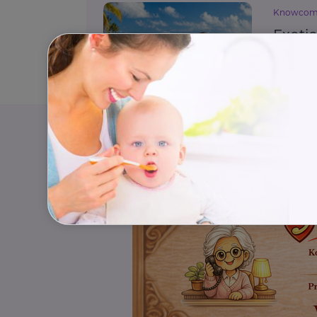
Knowco
Exoti
nepod
Cestování