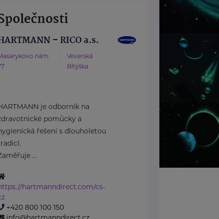
Společnosti
HARTMANN – RICO a.s.
Masarykovo nám.
Veverská
77
Bítýška
HARTMANN je odborník na
zdravotnické pomůcky a
hygienická řešení s dlouholetou
tradicí.
Zaměřuje ...
https://hartmanndirect.com/cs-
cz
+420 800 100 150
info@hartmanndirect.cz