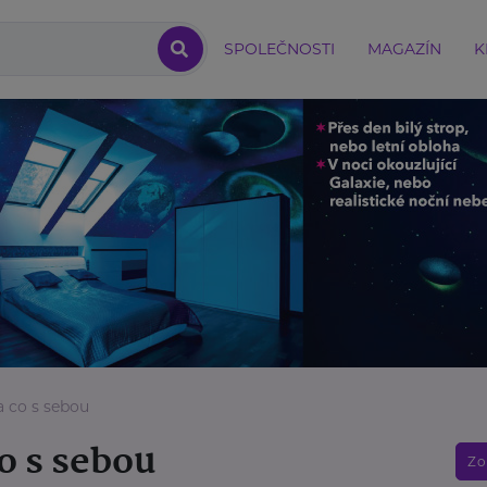
SPOLEČNOSTI
MAGAZÍN
K
 a co s sebou
co s sebou
Zo