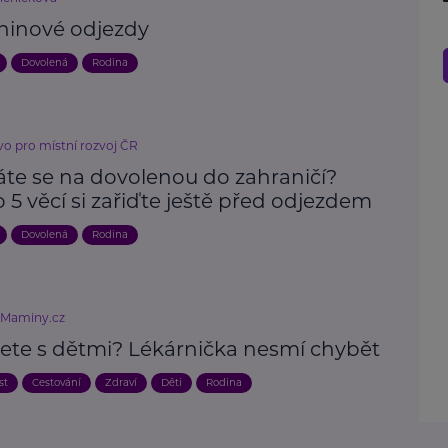
ninové odjezdy
Dovolená
Rodina
vo pro místní rozvoj ČR
áte se na dovolenou do zahraničí?
 5 věcí si zařiďte ještě před odjezdem
Dovolená
Rodina
eMaminy.cz
jete s dětmi? Lékárnička nesmí chybět
st
Cestování
Zdraví
Děti
Rodina