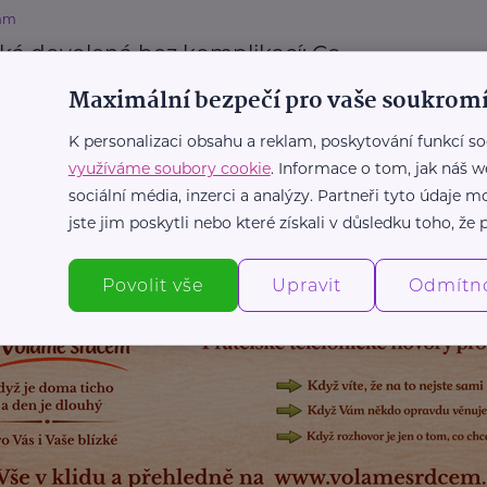
mm
cká dovolená bez komplikací: Co
cenit před cestou
Maximální bezpečí pro vaše soukromí
Prevence, léčba
Rodina
Zdraví
K personalizaci obsahu a reklam, poskytování funkcí so
využíváme soubory cookie
. Informace o tom, jak náš w
sociální média, inzerci a analýzy. Partneři tyto údaje
Další články
jste jim poskytli nebo které získali v důsledku toho, že p
Povolit vše
Upravit
Odmítn