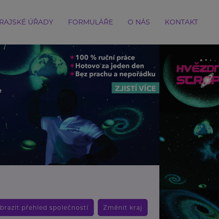
RAJSKÉ ÚŘADY
FORMULÁŘE
O NÁS
KONTAKT
brazit přehled společností
Změnit kraj