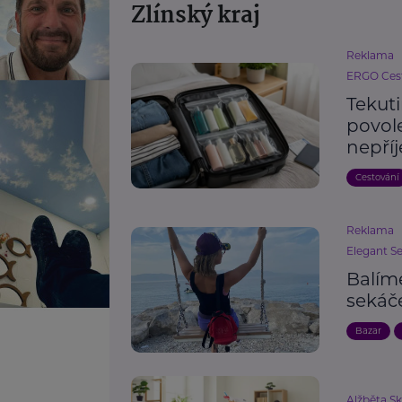
Zlínský kraj
Reklama
ERGO Cest
Tekut
povole
nepří
Cestování
Reklama
Elegant S
Balím
sekáč
Bazar
Alžběta S