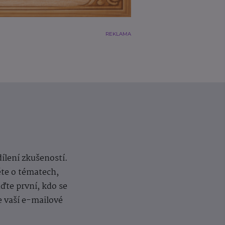
REKLAMA
dílení zkušeností.
ěte o tématech,
te první, kdo se
e vaší e-mailové