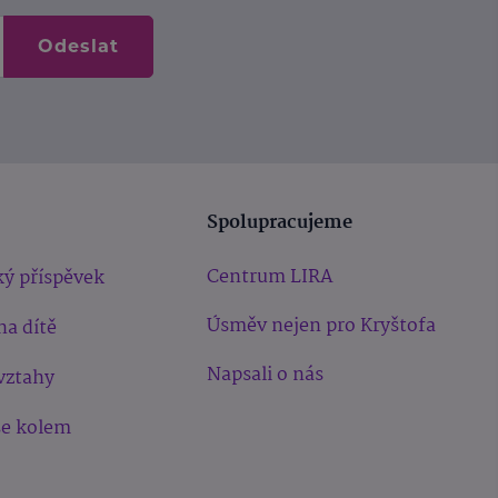
Odeslat
Spolupracujeme
Centrum LIRA
ý příspěvek
Úsměv nejen pro Kryštofa
na dítě
Napsali o nás
vztahy
še kolem