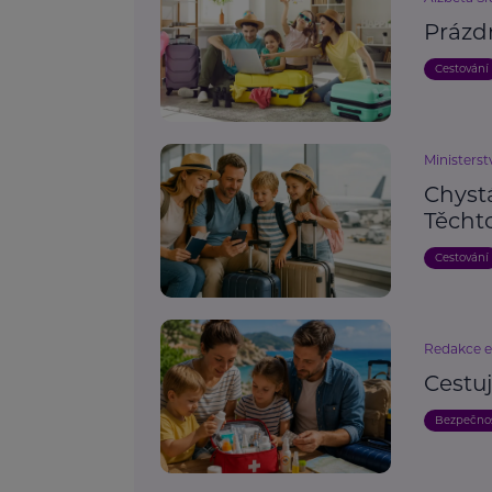
Prázd
Cestování
Ministerst
Chyst
Těchto
Cestování
Redakce 
Cestu
Bezpečno