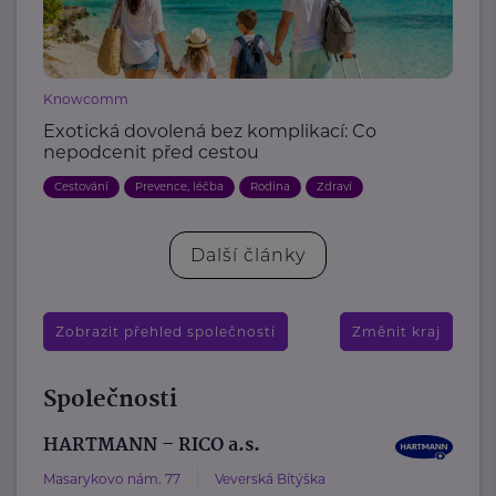
Knowcomm
Exotická dovolená bez komplikací: Co
nepodcenit před cestou
Cestování
Prevence, léčba
Rodina
Zdraví
Další články
Zobrazit přehled společností
Změnit kraj
Společnosti
HARTMANN – RICO a.s.
Masarykovo nám. 77
Veverská Bítýška