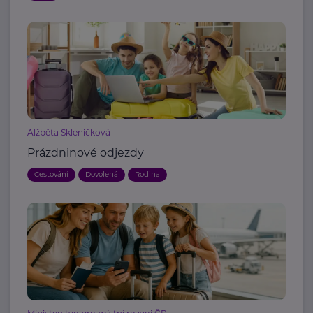
Alžběta Skleničková
Prázdninové odjezdy
Cestování
Dovolená
Rodina