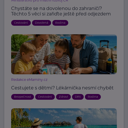
Ministerstvo pro místní rozvoj ČR
Chystáte se na dovolenou do zahraničí?
Těchto 5 věcí si zařiďte ještě před odjezdem
Cestování
Dovolená
Rodina
Redakce eMaminy.cz
Cestujete s dětmi? Lékárnička nesmí chybět
Bezpečnost
Cestování
Zdraví
Děti
Rodina