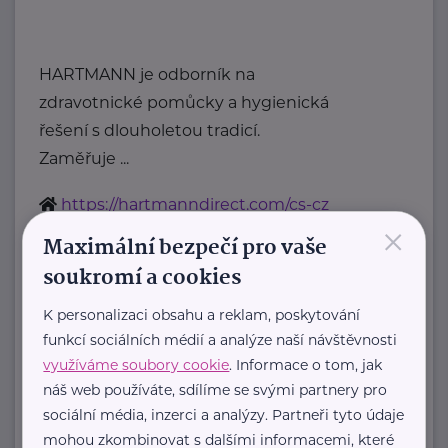
HARTMANN je odborník na
zdravotnické pomůcky a hygienická
řešení s dlouholetou tradicí.
Zaměřuje ...
https://hartmanndirect.com/cs-cz
×
+420 800 100 150
Maximální bezpečí pro vaše
info@hartmanndirect.cz
soukromí a cookies
K personalizaci obsahu a reklam, poskytování
Zobrazit přehled společností
funkcí sociálních médií a analýze naší návštěvnosti
využíváme soubory cookie
. Informace o tom, jak
náš web používáte, sdílíme se svými partnery pro
sociální média, inzerci a analýzy. Partneři tyto údaje
mohou zkombinovat s dalšími informacemi, které