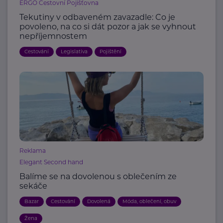
ERGO Cestovní Pojišťovna
Tekutiny v odbaveném zavazadle: Co je
povoleno, na co si dát pozor a jak se vyhnout
nepříjemnostem
Cestování
Legislativa
Pojištění
Reklama
Elegant Second hand
Balíme se na dovolenou s oblečením ze
sekáče
Bazar
Cestování
Dovolená
Móda, oblečení, obuv
Žena