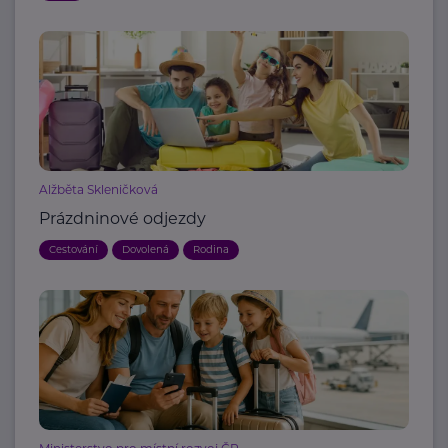
Alžběta Skleničková
Prázdninové odjezdy
Cestování
Dovolená
Rodina