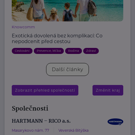
Knowcomm
Exotická dovolená bez komplikací: Co
nepodcenit před cestou
Cestování
Prevence, léčba
Rodina
Zdraví
Další články
Zobrazit přehled společností
Změnit kraj
Společnosti
HARTMANN – RICO a.s.
Masarykovo nám. 77
Veverská Bítýška