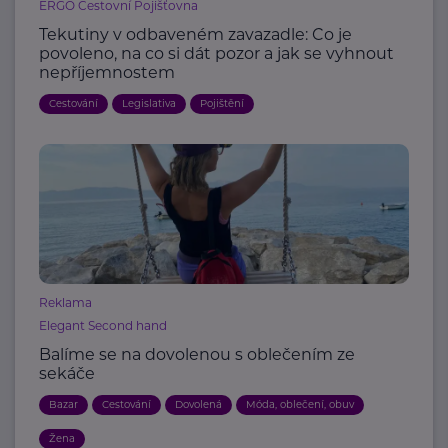
ERGO Cestovní Pojišťovna
Tekutiny v odbaveném zavazadle: Co je
povoleno, na co si dát pozor a jak se vyhnout
nepříjemnostem
Cestování
Legislativa
Pojištění
Reklama
Elegant Second hand
Balíme se na dovolenou s oblečením ze
sekáče
Bazar
Cestování
Dovolená
Móda, oblečení, obuv
Žena