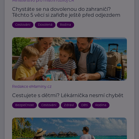
Ministerstvo pro místní rozvoj ČR
Chystáte se na dovolenou do zahraničí?
Těchto 5 věcí si zařiďte ještě před odjezdem
Cestování
Dovolená
Rodina
Redakce eMaminy.cz
Cestujete s dětmi? Lékárnička nesmí chybět
Bezpečnost
Cestování
Zdraví
Děti
Rodina