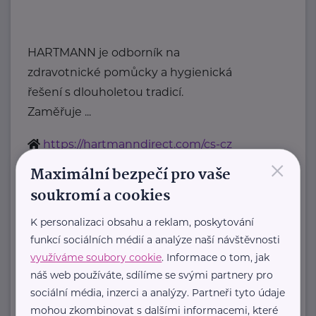
HARTMANN je odborník na
zdravotnické pomůcky a hygienická
řešení s dlouholetou tradicí.
Zaměřuje ...
https://hartmanndirect.com/cs-cz
×
+420 800 100 150
Maximální bezpečí pro vaše
info@hartmanndirect.cz
soukromí a cookies
K personalizaci obsahu a reklam, poskytování
Zobrazit přehled společností
funkcí sociálních médií a analýze naší návštěvnosti
využíváme soubory cookie
. Informace o tom, jak
náš web používáte, sdílíme se svými partnery pro
sociální média, inzerci a analýzy. Partneři tyto údaje
mohou zkombinovat s dalšími informacemi, které