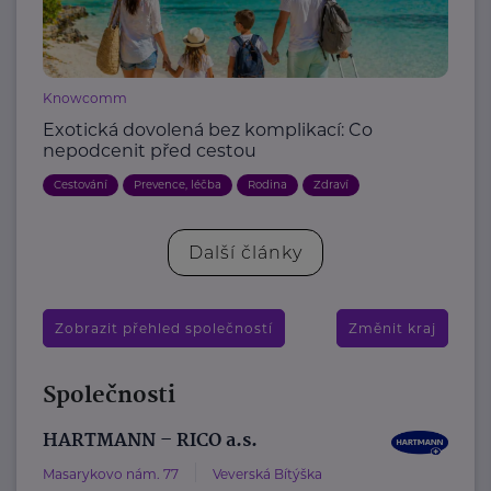
Knowcomm
Exotická dovolená bez komplikací: Co
nepodcenit před cestou
Cestování
Prevence, léčba
Rodina
Zdraví
Další články
Zobrazit přehled společností
Změnit kraj
Společnosti
HARTMANN – RICO a.s.
Masarykovo nám. 77
Veverská Bítýška