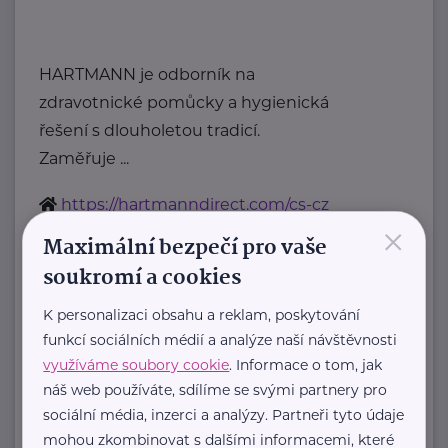
HARTMANN je odborník na
zdravotnické pomůcky a hygienická
řešení s dlouholetou tradicí.
Zaměřuje ...
https://hartmanndirect.com/cs-cz
×
+420 800 100 150
Maximální bezpečí pro vaše
info@hartmanndirect.cz
soukromí a cookies
K personalizaci obsahu a reklam, poskytování
Zobrazit přehled společností
funkcí sociálních médií a analýze naší návštěvnosti
využíváme soubory cookie
. Informace o tom, jak
náš web používáte, sdílíme se svými partnery pro
sociální média, inzerci a analýzy. Partneři tyto údaje
mohou zkombinovat s dalšími informacemi, které