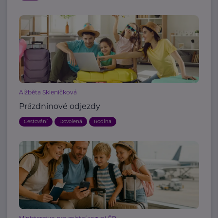
Alžběta Skleničková
Prázdninové odjezdy
Cestování
Dovolená
Rodina