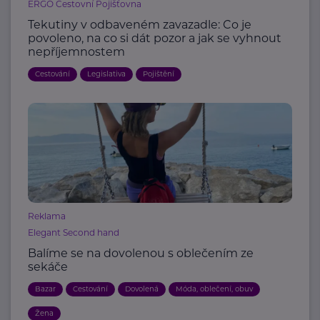
ERGO Cestovní Pojišťovna
Tekutiny v odbaveném zavazadle: Co je
povoleno, na co si dát pozor a jak se vyhnout
nepříjemnostem
Cestování
Legislativa
Pojištění
Reklama
Elegant Second hand
Balíme se na dovolenou s oblečením ze
sekáče
Bazar
Cestování
Dovolená
Móda, oblečení, obuv
Žena