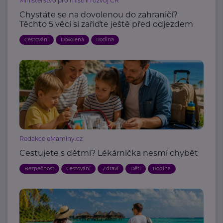
Ministerstvo pro místní rozvoj ČR
Chystáte se na dovolenou do zahraničí?
Těchto 5 věcí si zařiďte ještě před odjezdem
Cestování
Dovolená
Rodina
Redakce eMaminy.cz
Cestujete s dětmi? Lékárnička nesmí chybět
Bezpečnost
Cestování
Zdraví
Děti
Rodina